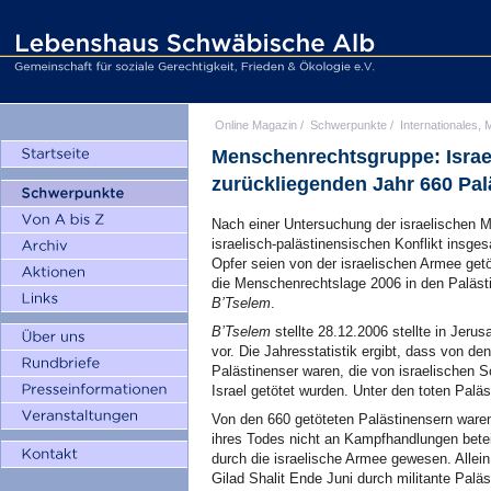
Online Magazin
/
Schwerpunkte
/
Internationales, M
Menschenrechtsgruppe: Israe
zurückliegenden Jahr 660 Pal
Nach einer Untersuchung der israelischen 
israelisch-palästinensischen Konflikt insg
Opfer seien von der israelischen Armee get
die Menschenrechtslage 2006 in den Palästi
B’Tselem
.
B’Tselem
stellte 28.12.2006 stellte in Jeru
vor. Die Jahresstatistik ergibt, dass von d
Palästinenser waren, die von israelischen S
Israel getötet wurden. Unter den toten Palä
Von den 660 getöteten Palästinensern war
ihres Todes nicht an Kampfhandlungen beteil
durch die israelische Armee gewesen. Allein
Gilad Shalit Ende Juni durch militante Paläs