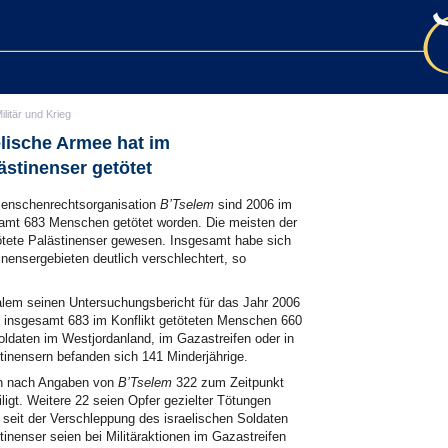
ilitär und Krieg
lische Armee hat im
ästinenser getötet
Menschenrechtsorganisation
B’Tselem
sind 2006 im
esamt 683 Menschen getötet worden. Die meisten der
ötete Palästinenser gewesen. Insgesamt habe sich
nensergebieten deutlich verschlechtert, so
salem seinen Untersuchungsbericht für das Jahr 2006
en insgesamt 683 im Konflikt getöteten Menschen 660
oldaten im Westjordanland, im Gazastreifen oder in
stinensern befanden sich 141 Minderjährige.
en nach Angaben von
B’Tselem
322 zum Zeitpunkt
igt. Weitere 22 seien Opfer gezielter Tötungen
 seit der Verschleppung des israelischen Soldaten
tinenser seien bei Militäraktionen im Gazastreifen