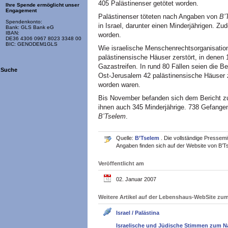
405 Palästinenser getötet worden.
Ihre Spende ermöglicht unser
Engagement
Palästinenser töteten nach Angaben von
B’
Spendenkonto:
in Israel, darunter einen Minderjährigen. Zu
Bank: GLS Bank eG
IBAN:
worden.
DE36 4306 0967 8023 3348 00
BIC: GENODEM1GLS
Wie israelische Menschenrechtsorganisation
palästinensische Häuser zerstört, in denen
Gazastreifen. In rund 80 Fällen seien die 
Suche
Ost-Jerusalem 42 palästinensische Häuser z
worden waren.
Bis November befanden sich dem Bericht zufo
ihnen auch 345 Minderjährige. 738 Gefangen
B’Tselem
.
Quelle:
B’Tselem
. Die vollständige Pressemi
Angaben finden sich auf der Website von B’T
Veröffentlicht am
02. Januar 2007
Weitere Artikel auf der Lebenshaus-WebSite z
Israel / Palästina
Israelische und Jüdische Stimmen zum N