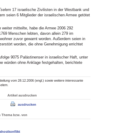
Tselem
17 israelische Zivilisten in der Westbank und
dem seien 6 Mitglieder der israelischen Armee getötet
 weiter mitteilte, habe die Armee 2006 292
 1769 Menschen lebten, davon allein 279 im
Bewohner zuvor gewarnt worden. Außerdem seien in
erstört worden, die ohne Genehmigung errichtet
lge 9075 Palästinenser in israelischer Haft, unter
e würden ohne Anklage festgehalten, berichtete
tteilung vom 28.12.2006 (engl.) sowie weitere interessante
selem.
Artikel ausdrucken
ausdrucken
um Thema bzw. von
ahostkonflikt