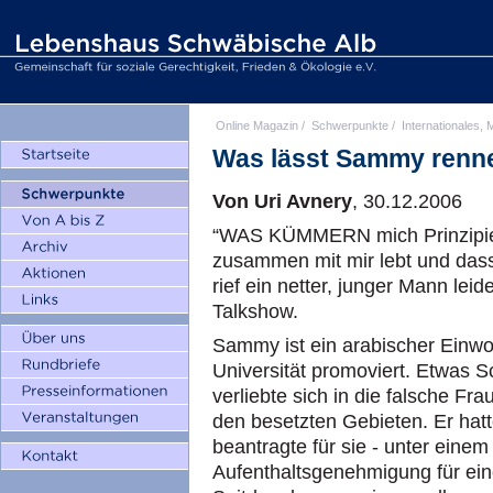
Online Magazin
/
Schwerpunkte
/
Internationales, M
Was lässt Sammy renn
Von Uri Avnery
, 30.12.2006
“WAS KÜMMERN mich Prinzipien!
zusammen mit mir lebt und dass
rief ein netter, junger Mann leid
Talkshow.
Sammy ist ein arabischer Einwo
Universität promoviert. Etwas Sc
verliebte sich in die falsche Fra
den besetzten Gebieten. Er hatte
beantragte für sie - unter eine
Aufenthaltsgenehmigung für eine