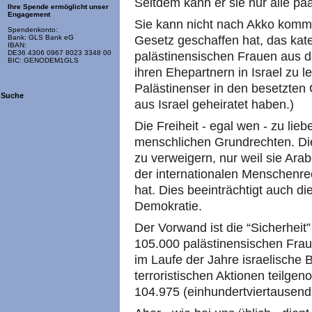
Seitdem kann er sie nur alle p
Ihre Spende ermöglicht unser
Engagement
Sie kann nicht nach Akko kommen
Spendenkonto:
Gesetz geschaffen hat, das ka
Bank: GLS Bank eG
IBAN:
DE36 4306 0967 8023 3348 00
palästinensischen Frauen aus d
BIC: GENODEM1GLS
ihren Ehepartnern in Israel zu le
Palästinenser in den besetzten 
Suche
aus Israel geheiratet haben.)
Die Freiheit - egal wen - zu lie
menschlichen Grundrechten. Die
zu verweigern, nur weil sie Arab
der internationalen Menschenrec
hat. Dies beeinträchtigt auch di
Demokratie.
Der Vorwand ist die “Sicherheit”
105.000 palästinensischen Frau
im Laufe der Jahre israelische 
terroristischen Aktionen teilge
104.975 (einhundertviertausend