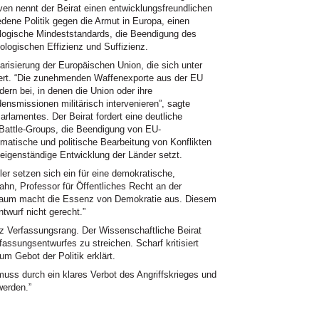
iven nennt der Beirat einen entwicklungsfreundlichen
ne Politik gegen die Armut in Europa, einen
kologische Mindeststandards, die Beendigung des
ologischen Effizienz und Suffizienz.
tarisierung der Europäischen Union, die sich unter
ert. “Die zunehmenden Waffenexporte aus der EU
dern bei, in denen die Union oder ihre
ensmissionen militärisch intervenieren”, sagte
arlamentes. Der Beirat fordert eine deutliche
 Battle-Groups, die Beendigung von EU-
lomatische und politische Bearbeitung von Konflikten
e eigenständige Entwicklung der Länder setzt.
er setzen sich ein für eine demokratische,
hn, Professor für Öffentliches Recht an der
ielraum macht die Essenz von Demokratie aus. Diesem
twurf nicht gerecht.”
tz Verfassungsrang. Der Wissenschaftliche Beirat
rfassungsentwurfes zu streichen. Scharf kritisiert
um Gebot der Politik erklärt.
muss durch ein klares Verbot des Angriffskrieges und
werden.”