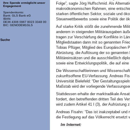
Folge”, sagte Jörg Huffschmid. Als Alternat
Ihre Spende ermöglicht unser
Engagement
makroökonomischen Rahmen, eine entschiede
Spendenkonto:
starken öffentlichen Sektor, soziale und ö
Bank: GLS Bank eG
Steuerwettbewerbs sowie eine Politik der ök
IBAN:
DE36 4306 0967 8023 3348 00
BIC: GENODEM1GLS
Auf starke Kritik stößt die zunehmende Mili
anderem in steigenden Militärausgaben äuß
tragen zur Verschärfung der Konflikte in Län
Suche
Mitgliedstaaten dann mit so genannten Fried
Tobias Pflüger, Mitglied des Europäischen P
Abrüstung, die Auflösung der so genannten
Militäreinsätzen und die ausschließlich dip
sowie eine Entwicklungspolitik, die auf ein
Die Wissenschaftlerinnen und Wissenschaftl
zukunftsoffene EU-Verfassung. Andreas Fisa
Universität Bielefeld: “Der Gestaltungssp
Maßstab wird der vorliegende Verfassungsen
Stattdessen erhalte der marktradikale Ansa
fordert, den betreffenden dritten Teil des Ve
wird zudem Artikel 41 I (3), der Aufrüstung z
Andreas Fisahn: “Das ist inakzeptabel und 
die Festlegung auf das Völkerrecht ersetzt 
Im Internet: