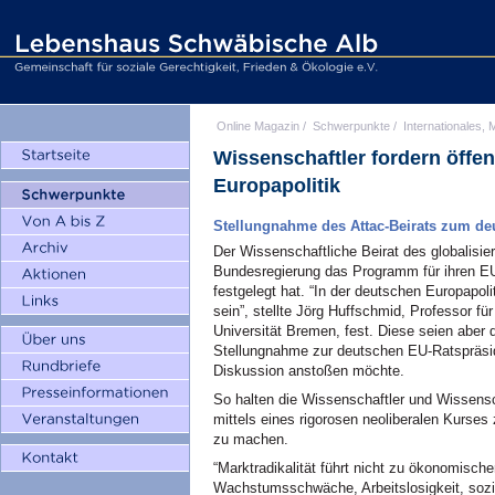
Online Magazin
/
Schwerpunkte
/
Internationales, M
Wissenschaftler fordern öffen
Europapolitik
Stellungnahme des Attac-Beirats zum de
Der Wissenschaftliche Beirat des globalisier
Bundesregierung das Programm für ihren EU-
festgelegt hat. “In der deutschen Europapol
sein”, stellte Jörg Huffschmid, Professor fü
Universität Bremen, fest. Diese seien aber 
Stellungnahme zur deutschen EU-Ratspräsiden
Diskussion anstoßen möchte.
So halten die Wissenschaftler und Wissensch
mittels eines rigorosen neoliberalen Kurse
zu machen.
“Marktradikalität führt nicht zu ökonomische
Wachstumsschwäche, Arbeitslosigkeit, sozia