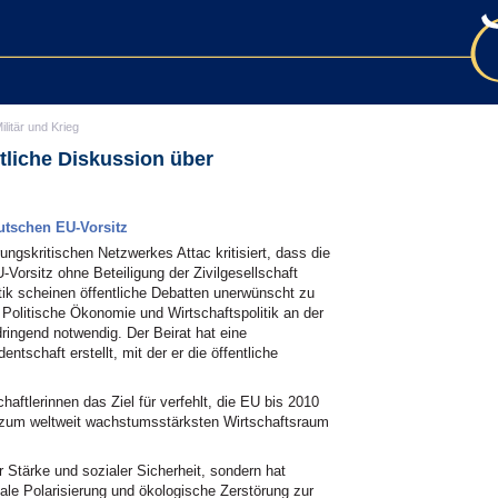
ilitär und Krieg
tliche Diskussion über
utschen EU-Vorsitz
ungskritischen Netzwerkes Attac kritisiert, dass die
Vorsitz ohne Beteiligung der Zivilgesellschaft
itik scheinen öffentliche Debatten unerwünscht zu
r Politische Ökonomie und Wirtschaftspolitik an der
dringend notwendig. Der Beirat hat eine
tschaft erstellt, mit der er die öffentliche
aftlerinnen das Ziel für verfehlt, die EU bis 2010
s zum weltweit wachstumsstärksten Wirtschaftsraum
r Stärke und sozialer Sicherheit, sondern hat
le Polarisierung und ökologische Zerstörung zur