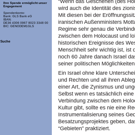
“Wenn das Geschehen (des Holoc
Ihre Spende ermöglicht unser
Engagement
wird auch die Identität des zion
Spendenkonto:
Mit diesen bei der Eröffnungs
Bank: GLS Bank eG
IBAN:
iranischen Außenministers Motta
DE36 4306 0967 8023 3348 00
BIC: GENODEM1GLS
Regime sehr genau die Verbindung
zwischen dem Holocaust und loka
Suche
historischen Ereignisse des We
Menschheit sehr wichtig ist, ist 
noch 60 Jahre danach Israel das
seiner politischen Möglichkeiten 
Ein Israel ohne klare Untersche
und Rechten und all ihren Ableg
einer Art, die Zynismus und un
Selbst wenn es tatsächlich eine
Verbindung zwischen dem Holoca
Kultur gibt, sollte es nie eine Re
Instrumentalisierung seines Ged
Besatzungsprojektes geben, das 
“Gebieten” praktiziert.