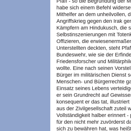
Pfaff - so die Begründung der M
habe sich einem Befehl widerse
Mithelfer an dem unheilvollen,
Angriffskrieg gegen den Irak g
Kämpfern am Hindukusch, die si
Selbstinszenierungen mit Totenk
Offizieren, die erwiesenermaße
Unterstellten deckten, steht Pfaf
Bundeswehr, wie sie der Erfinde
Friedensforscher und Militärphi
wollte. Eine nach seinen Vorste
Bürger im militärischen Dienst 
Menschen- und Bürgerrechte gara
Einsatz seines Lebens verteidigen
er sein Grundrecht auf Gewisse
konsequent er das tat, illustrier
aus der Zivilgesellschaft zuteil 
Vollständigkeit halber erinnert 
für den nicht mehr zuvörderst da
sich zu bewähren hat, was heißt