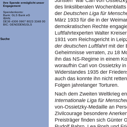
Juristen” war Carl von Ossietz
Ihre Spende ermöglicht unser
des linksliberalen Wochenblatt
Engagement
der
Deutschen Liga für Mensch
Spendenkonto:
Bank: GLS Bank eG
IBAN:
März 1933 für die in der Weima
DE36 4306 0967 8023 3348 00
BIC: GENODEM1GLS
demokratischen Rechte engagi
Luftfahrtexperten Walter Kreis
1931 vom Reichsgericht in Leip
Suche
der deutschen Luftfahrt
mit der 
Geheimnisse verraten, zu 18 Mon
ihn das NS-Regime in einem Kon
woraufhin Carl von Ossietzky in
Widerstandes 1935 der Friedens
auch das konnte ihn nicht rette
Folgen jahrelanger Torturen.
Nach dem Zweiten Weltkrieg ent
Internationale Liga für Mensche
von-Ossietzky-Medaille an Pers
Zivilcourage besondere Anerkenn
Preisträger finden sich Günter G
Rudolf Bahro, Lea Rosh und Fr