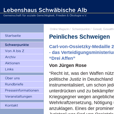
Online Magazin
/
Schwerpunkte
/
Gewalt, Gewaltfr
Peinliches Schweigen
Carl-von-Ossietzky-Medaille 2
- das Verteidigungsministeriu
“Drei Affen”
Von Jürgen Rose
“Recht ist, was den Waffen nütz
politische Justiz in Deutschlan
instrumentalisiert, um schon je
unterdrücken und zu bekämpfen.
Kriegsgegner wegen angeblich
Wehrkraftzersetzung, Nötigung 
anzuklagen. Eines der prominen