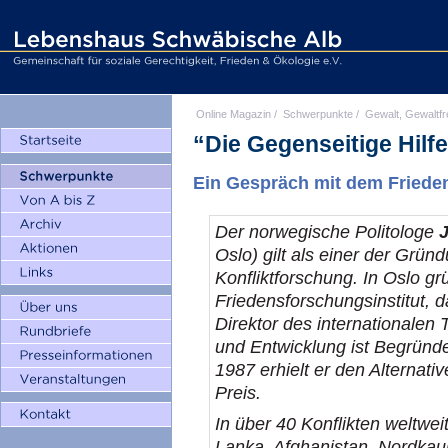
Online Magazin
/
Schwerpunkte
/
Gewalt, Gewaltfr
“Die Gegenseitige Hilf
Ein Gespräch mit dem Friede
Der norwegische Politologe
Oslo) gilt als einer der Grün
Konfliktforschung. In Oslo gr
Friedensforschungsinstitut, d
Direktor des international
und Entwicklung ist Begründ
1987 erhielt er den Alternat
Preis.
In über 40 Konflikten weltweit 
Lanka, Afghanistan, Nordka