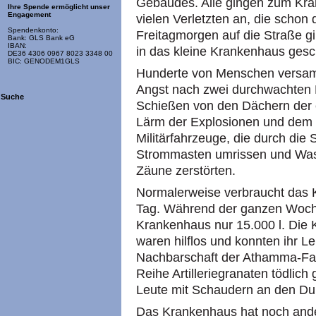
Gebäudes. Alle gingen zum Kra
Ihre Spende ermöglicht unser
Engagement
vielen Verletzten an, die schon
Spendenkonto:
Freitagmorgen auf die Straße g
Bank: GLS Bank eG
IBAN:
in das kleine Krankenhaus gesch
DE36 4306 0967 8023 3348 00
BIC: GENODEM1GLS
Hunderte von Menschen versamme
Angst nach zwei durchwachten 
Suche
Schießen von den Dächern de
Lärm der Explosionen und dem
Militärfahrzeuge, die durch die S
Strommasten umrissen und Was
Zäune zerstörten.
Normalerweise verbraucht das 
Tag. Während der ganzen Woche 
Krankenhaus nur 15.000 l. Die K
waren hilflos und konnten ihr Le
Nachbarschaft der Athamma-Fami
Reihe Artilleriegranaten tödlich 
Leute mit Schaudern an den Dur
Das Krankenhaus hat noch and