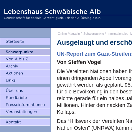
Online Magazin
/
Schwerpunkte
/
Internationales, M
Ausgelaugt und erschö
UN-Report zum Gaza-Streifen:
Von Steffen Vogel
Die Vereinten Nationen haben ih
einen dringenden Appell vorange
gewährt werden als geplant. 95,5
für die Bevölkerung in den bes
reichte gerade für ein halbes J
Millionen. Hinter den nackten Z
Kollaps.
Das “Hilfswerk der Vereinten Na
Nahen Osten” (UNRWA) kümmer