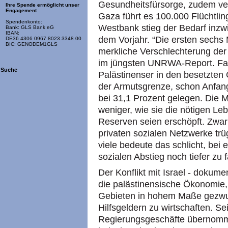
Gesundheitsfürsorge, zudem vermi
Ihre Spende ermöglicht unser
Engagement
Gaza führt es 100.000 Flüchtling
Spendenkonto:
Westbank stieg der Bedarf inz
Bank: GLS Bank eG
IBAN:
dem Vorjahr. “Die ersten sechs
DE36 4306 0967 8023 3348 00
BIC: GENODEM1GLS
merkliche Verschlechterung der
im jüngsten UNRWA-Report. Fast
Suche
Palästinenser in den besetzten G
der Armutsgrenze, schon Anfang
bei 31,1 Prozent gelegen. Die
weniger, wie sie die nötigen Leb
Reserven seien erschöpft. Zwar 
privaten sozialen Netzwerke trü
viele bedeute das schlicht, bei
sozialen Abstieg noch tiefer zu f
Der Konflikt mit Israel - dokum
die palästinensische Ökonomie,
Gebieten in hohem Maße gezwun
Hilfsgeldern zu wirtschaften. S
Regierungsgeschäfte übernomme