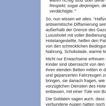
waren richtig stolz über dies
Respekt, sogar derjenigen, di
verdächtigte.’”
So, nun wissen wir alles. “Haft
antisemitische Diffamierung sei
außerhalb der Grenze des Gazastr
Luxushotel mit voller Bedienung
Hotelangestellte, helfen den Pa
von den schrecklichen Bedingu
Nahrung, Schokolade, warme Mah
Nicht nur Erwachsene erfreuen 
Kinder sind überrascht von den h
ihren elenden Betten mitten in 
und gepanzerten Fahrzeugen zu
bringen, sie danach fragen, wie 
vorzüglichen Diensten des Hot
entlassen, mit einer Tüte von B
Die Soldaten sagen auch, dass 
verbundene Augen hatten noch 