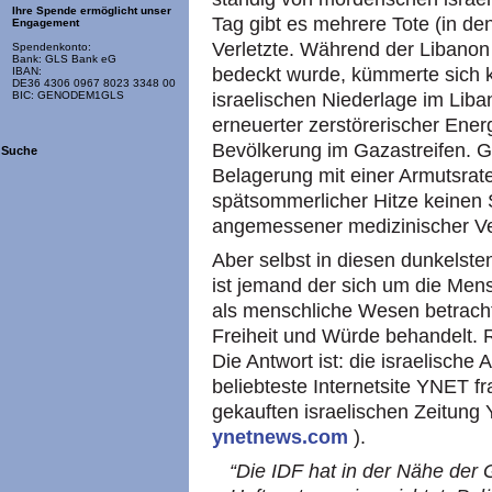
Ihre Spende ermöglicht unser
Tag gibt es mehrere Tote (in den
Engagement
Verletzte. Während der Libanon
Spendenkonto:
Bank: GLS Bank eG
bedeckt wurde, kümmerte sich 
IBAN:
DE36 4306 0967 8023 3348 00
israelischen Niederlage im Liba
BIC: GENODEM1GLS
erneuerter zerstörerischer Ener
Bevölkerung im Gazastreifen. G
Suche
Belagerung mit einer Armutsrate
spätsommerlicher Hitze keinen
angemessener medizinischer V
Aber selbst in diesen dunkelsten
ist jemand der sich um die Men
als menschliche Wesen betracht
Freiheit und Würde behandelt. 
Die Antwort ist: die israelisch
beliebteste Internetsite YNET f
gekauften israelischen Zeitung Y
ynetnews.com
).
“Die IDF hat in der Nähe der 