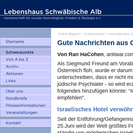
Online Magazin
/
Schwerpunkte
/
Internationales, M
Gute Nachrichten aus 
Von Ran HaCohen
, antiwar.c
Als Siegmund Freund am Vorabe
Österreich floh, wurde er darum
unterschreiben, dass er nicht m
jüdische Psychiater - so wird er
folgendes hinzufügen könnte: “
empfehlen”.
Israelisches Hotel verwöhn
Seit der Entführung/Gefangenn
25.Juni wird der Welt größtes Fr
ständig von mörderischen israe