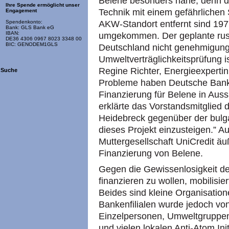
Belene besonders nahe, denn d
Ihre Spende ermöglicht unser
Technik mit einem gefährlichen
Engagement
AKW-Standort entfernt sind 19
Spendenkonto:
Bank: GLS Bank eG
IBAN:
umgekommen. Der geplante russ
DE36 4306 0967 8023 3348 00
BIC: GENODEM1GLS
Deutschland nicht genehmigung
Umweltverträglichkeitsprüfung ist
Regine Richter, Energieexperti
Suche
Probleme haben Deutsche Bank
Finanzierung für Belene in Aussi
erklärte das Vorstandsmitglied
Heidebreck gegenüber der bulgar
dieses Projekt einzusteigen.” 
Muttergesellschaft UniCredit äu
Finanzierung von Belene.
Gegen die Gewissenlosigkeit de
finanzieren zu wollen, mobilisie
Beides sind kleine Organisation
Bankenfilialen wurde jedoch vo
Einzelpersonen, Umweltgruppe
und vielen lokalen Anti-Atom Ini