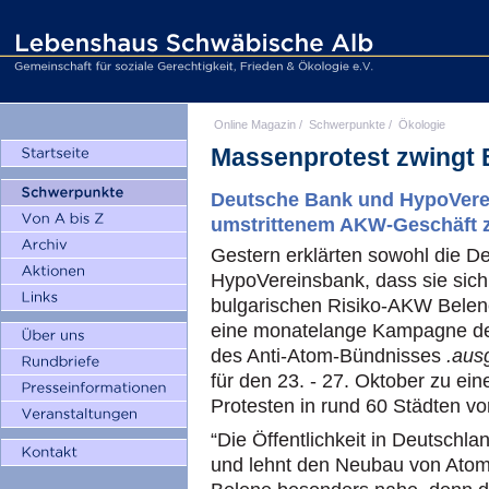
Online Magazin
/
Schwerpunkte
/
Ökologie
Massenprotest zwingt 
Deutsche Bank und HypoVerei
umstrittenem AKW-Geschäft 
Gestern erklärten sowohl die D
HypoVereinsbank, dass sie sich
bulgarischen Risiko-AKW Belene
eine monatelange Kampagne de
des Anti-Atom-Bündnisses
.aus
für den 23. - 27. Oktober zu ei
Protesten in rund 60 Städten vor
“Die Öffentlichkeit in Deutschl
und lehnt den Neubau von Atomkr