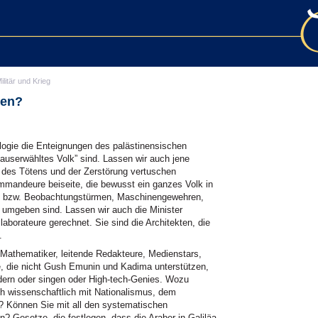
ilitär und Krieg
hen?
eologie die Enteignungen des palästinensischen
s auserwähltes Volk” sind. Lassen wir auch jene
tik des Tötens und der Zerstörung vertuschen
ommandeure beiseite, die bewusst ein ganzes Volk in
s- bzw. Beobachtungstürmen, Maschinengewehren,
 umgeben sind. Lassen wir auch die Minister
llaborateure gerechnet. Sie sind die Architekten, die
.
 Mathematiker, leitende Redakteure, Medienstars,
, die nicht Gush Emunin und Kadima unterstützen,
dern oder singen oder High-tech-Genies. Wozu
ch wissenschaftlich mit Nationalismus, dem
 Können Sie mit all den systematischen
? Gesetze, die festlegen, dass die Araber in Galiläa