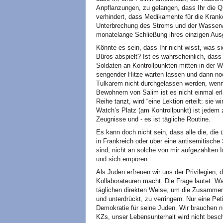
Anpflanzungen, zu gelangen, dass Ihr die Q
verhindert, dass Medikamente für die Krank
Unterbrechung des Stroms und der Wasserve
monatelange Schließung ihres einzigen Ausg
Könnte es sein, dass Ihr nicht wisst, was 
Büros abspielt? Ist es wahrscheinlich, dass
Soldaten an Kontrollpunkten mitten in der 
sengender Hitze warten lassen und dann no
Tulkarem nicht durchgelassen werden, wenn s
Bewohnern von Salim ist es nicht einmal erla
Reihe tanzt, wird “eine Lektion erteilt: sie
Watch’s Platz (am Kontrollpunkt) ist jedem 
Zeugnisse und - es ist tägliche Routine.
Es kann doch nicht sein, dass alle die, die
in Frankreich oder über eine antisemitische
sind, nicht an solche von mir aufgezählten
und sich empören.
Als Juden erfreuen wir uns der Privilegien, d
Kollaborateuren macht. Die Frage lautet: Was
täglichen direkten Weise, um die Zusammena
und unterdrückt, zu verringern. Nur eine Peti
Demokratie für seine Juden. Wir brauchen 
KZs, unser Lebensunterhalt wird nicht besc