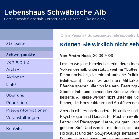
Online Magazin
/
Schwerpunkte
/
Internationales, M
Können Sie wirklich nicht se
Von Amira Hass
, 30.08.2006
Lassen wir jene Israelis beiseite, deren Id
Volkes deshalb unterstützt, weil wir “Gotte
Richter beiseite, die jede militärische Poli
(whitewash). Lassen wir auch jene Militärk
Pferche sperren, die von Mauern, Festung
Stacheldraht und blendenden Scheinwerfern
beiseite. All diese werden nicht unter die Ko
Planer, die Konstrukteure und Ausführenden
Aber da gibt es noch andere. Historiker und
Psychologen und Hausärzte, Rechtsanwälte
Lehrer und Pädagogen, Leute, die gern wan
gehören Sie? Und was ist mit denen, die si
Holocaust und den Sowjet-Gulags befassen?
Diskriminierungsgesetzen einverstanden sein