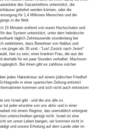
uarantäne des Gazastreifens unterstützt, die
enhäuser geliefert werden können, oder die
rsorgung für 1,4 Millionen Menschen und die
angs in die Welt.
sich 15 Minuten entfernt von euren Hochschulen und
 Ihr das System unterstützt, unter dem hebräische
Westbank täglich Zehntausende stundenlang bei
ch selektieren, dass Bewohner von Nablus und
ie jünger als 35 sind - “Los! Zurück nach Jenin!”
ubt, hier zu sein; einer kranken Frau, die aus der
 wird deshalb für ein paar Stunden verhaftet. Machsom
zugänglich. Bei ihnen gibt es zahllose solcher
 über jedes Hakenkreuz auf einem jüdischen Friedhof
 Schlagzeile in einer spanischen Zeitung entsetzt
 Informationen kommen und sich nicht auch entsetzen
ie uns Israel gibt - und die uns alle zu
 tut jeder einzelne von uns aktiv und in einer
rbeit mit einem Regime, das unersättlich enteignet
tion unterschreiben genügt nicht. Israel ist eine
nicht um unser Leben bangen, wir kommen nicht in
hädigt und unsere Erholung auf dem Lande oder im