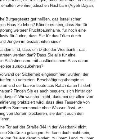
erhalten wie ihre jüdischen Nachbarn (Aryeh Dayan,
che Bürgergesetz gut heißen, das israelischen
enen Haus zu leben? Könnte es sein, dass Sie für
störung weiterer Fruchtbaumhaine, für noch eine
lusiv für Juden; dass Sie für das Töten durch
und Jungen im Gazastreifen sind?
tanden sind, dass ein Drittel der Westbank - das
treten werden darf? Dass Sie alle für eine
 von Palästinensern mit ausländischem Pass daran
 Gebiete zurückzukehren?
Vorwand der Sicherheit eingenommen wurden, der
eifen zu verbieten, Beschäftigungstherapie in
eren und der kranke Leute aus Rafah daran hindert,
alten? Finden Sie es auch bequem, sich hinter der
s davon!” Wir wussten nicht, dass bei der allein von
iminierung praktiziert wird, dass dies Tausende von
 heißen Sommermonate ohne Wasser lässt; wir
ng von Dörfern blockieren, sie damit auch den
ieren.
ne Tor auf der Straße 344 in der Westbank nicht
diese Straße zu gelangen. Es kann doch nicht sein,
nde von Bauern daran hindert, zu ihrem Land, zu ihren