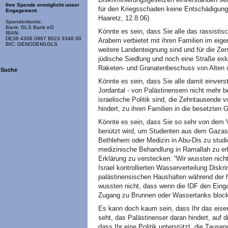
Ihre Spende ermöglicht unser
für den Kriegsschaden keine Entschädigung 
Engagement
Haaretz, 12.8.06)
Spendenkonto:
Bank: GLS Bank eG
Könnte es sein, dass Sie alle das rassistis
IBAN:
DE36 4306 0967 8023 3348 00
Arabern verbietet mit ihren Familien im eig
BIC: GENODEM1GLS
weitere Landenteignung sind und für die Zer
jüdische Siedlung und noch eine Straße exk
Raketen- und Granatenbeschuss von Alten 
Suche
Könnte es sein, dass Sie alle damit einvers
Jordantal - von Palästinensern nicht mehr be
israelische Politik sind, die Zehntausende
hindert, zu ihren Familien in die besetzten
Könnte es sein, dass Sie so sehr von dem 
benützt wird, um Studenten aus dem Gazastr
Bethlehem oder Medizin in Abu-Dis zu studi
medizinische Behandlung in Ramallah zu erh
Erklärung zu verstecken: “Wir wussten nicht
Israel kontrollierten Wasserverteilung Diskr
palästinensischen Haushalten während der
wussten nicht, dass wenn die IDF den Einga
Zugang zu Brunnen oder Wassertanks block
Es kann doch kaum sein, dass Ihr das eiser
seht, das Palästinenser daran hindert, auf 
dass Ihr eine Politik unterstützt, die Tause