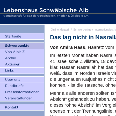
Online Magazin
/
Schwerpunkte
/
Internationales, M
Das lag nicht in Nasral
Von Amira Hass
, Haaretz vom
Im letzten Monat haben Nasrall
41 israelische Zivilisten, 18 da
klar, Hassan Nasrallah hat das 
weiß, dass im Norden Israels vi
die ungenauen Katjushas nicht
können, - ist die Tatsache, ohn
Mehr als alle anderen sollten I
Absicht” gehandelt zu haben, ve
dieses “ohne Absicht” im Verglei
ebenso mit der Trennungslinie, 