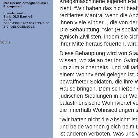
Kriegsmaschinerie eigenen Rati
Ihre Spende ermöglicht unser
Engagement
zieht. “Wir haben das nicht beabsi
Spendenkonto:
rezitiertes Mantra, wenn die Anza
Bank: GLS Bank eG
IBAN:
ihnen viele Kinder -, die von de
DE36 4306 0967 8023 3348 00
BIC: GENODEM1GLS
Die Behauptung, “sie” (Hisbolla
zynisch Zivilisten, indem sie si
Suche
ihrer Mitte heraus feuerten, wir
Diese Behauptung wird von Staat
wissen, wo sie an der Ibn-Gviro
um zum Sicherheits- und Militär
einem Wohnviertel gelegen ist. 
bewaffneter Soldaten, die ihr
Hause bringen. Dem schließen 
jüdischen Siedlungen in der We
palästinensische Wohnviertel v
die innerhalb Wohnsiedlungen st
“Wir hatten nicht die Absicht” is
und beide wohnen gleich beim D
ist anderen verboten. Was uns ver