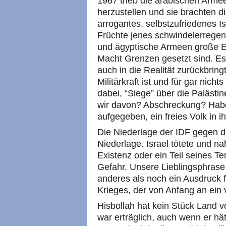
1967 trieb die arabischen Armee
herzustellen und sie brachten di
arrogantes, selbstzufriedenes Is
Früchte jenes schwindelerregen
und ägyptische Armeen große Erf
Macht Grenzen gesetzt sind. Es
auch in die Realität zurückbring
Militärkraft ist und für gar nich
dabei, “Siege” über die Paläst
wir davon? Abschreckung? Habe
aufgegeben, ein freies Volk in 
Die Niederlage der IDF gegen di
Niederlage. Israel tötete und na
Existenz oder ein Teil seines Te
Gefahr. Unsere Lieblingsphrase “e
anderes als noch ein Ausdruck f
Krieges, der von Anfang an ein 
Hisbollah hat kein Stück Land v
war erträglich, auch wenn er hä