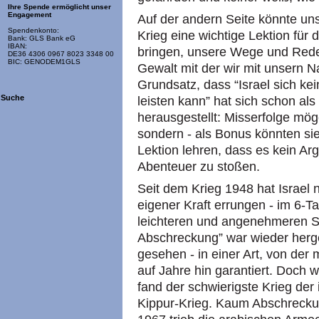
Ihre Spende ermöglicht unser
Engagement
Auf der andern Seite könnte uns
Spendenkonto:
Krieg eine wichtige Lektion für 
Bank: GLS Bank eG
IBAN:
bringen, unsere Wege und Rede
DE36 4306 0967 8023 3348 00
BIC: GENODEM1GLS
Gewalt mit der wir mit unsern 
Grundsatz, dass “Israel sich ke
Suche
leisten kann” hat sich schon als
herausgestellt: Misserfolge mög
sondern - als Bonus könnten sie
Lektion lehren, dass es kein Argu
Abenteuer zu stoßen.
Seit dem Krieg 1948 hat Israel n
eigener Kraft errungen - im 6-T
leichteren und angenehmeren Sie
Abschreckung” war wieder herge
gesehen - in einer Art, von der
auf Jahre hin garantiert. Doch
fand der schwierigste Krieg der
Kippur-Krieg. Kaum Abschreckun