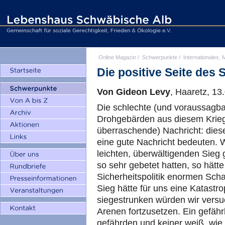
Online Magazin
/
Schwerpunkte
/
Internationales, M
Die positive Seite des 
Von Gideon Levy
, Haaretz, 13
Die schlechte (und voraussagbare
Drohgebärden aus diesem Krie
überraschende) Nachricht: diese
eine gute Nachricht bedeuten. 
leichten, überwältigenden Sieg 
so sehr gebetet hatten, so hätte
Sicherheitspolitik enormen Scha
Sieg hätte für uns eine Katastr
siegestrunken würden wir versuc
Arenen fortzusetzen. Ein gefäh
gefährden und keiner weiß, wi