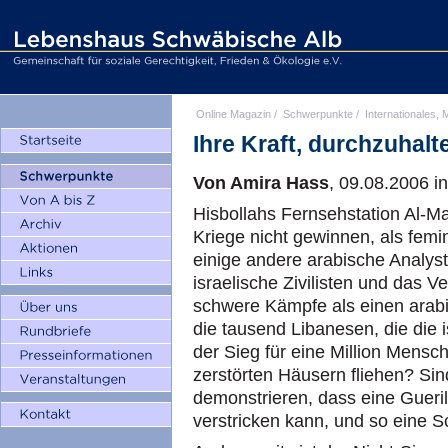
Online Magazin
/
Schwerpunkte
/
Internationales, M
Ihre Kraft, durchzuhalt
Von Amira Hass
, 09.08.2006 i
Hisbollahs Fernsehstation Al-M
Kriege nicht gewinnen, als femi
einige andere arabische Analyst
israelische Zivilisten und das V
schwere Kämpfe als einen arabi
die tausend Libanesen, die die 
der Sieg für eine Million Mensc
zerstörten Häusern fliehen? Sin
demonstrieren, dass eine Gueri
verstricken kann, und so eine S