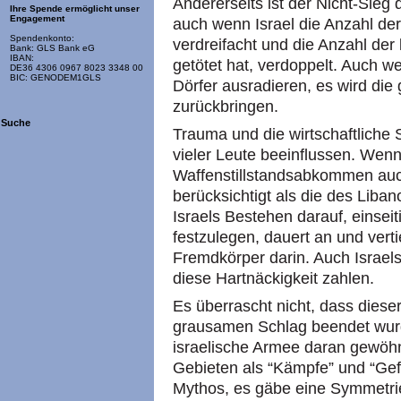
Andererseits ist der Nicht-Sieg 
Ihre Spende ermöglicht unser
Engagement
auch wenn Israel die Anzahl de
Spendenkonto:
verdreifacht und die Anzahl der 
Bank: GLS Bank eG
IBAN:
getötet hat, verdoppelt. Auch w
DE36 4306 0967 8023 3348 00
BIC: GENODEM1GLS
Dörfer ausradieren, es wird die 
zurückbringen.
Suche
Trauma und die wirtschaftliche
vieler Leute beeinflussen. Wenn
Waffenstillstandsabkommen auch
berücksichtigt als die des Liba
Israels Bestehen darauf, einseit
festzulegen, dauert an und verti
Fremdkörper darin. Auch Israel
diese Hartnäckigkeit zahlen.
Es überrascht nicht, dass diese
grausamen Schlag beendet wurd
israelische Armee daran gewöhnt
Gebieten als “Kämpfe” und “Gef
Mythos, es gäbe eine Symmetrie