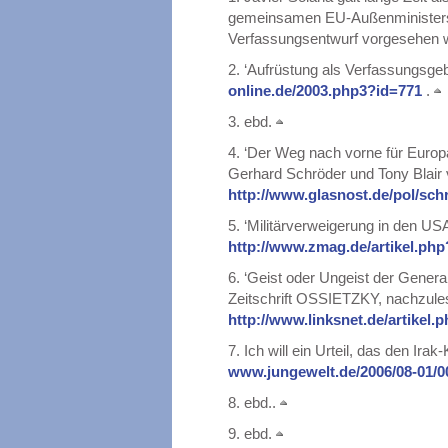
gemeinsamen EU-Außenministers, 
Verfassungsentwurf vorgesehen 
2.
‘Aufrüstung als Verfassungsgeb
online.de/2003.php3?id=771
.
3.
ebd.
4.
‘Der Weg nach vorne für Europ
Gerhard Schröder und Tony Blair 
http://www.glasnost.de/pol/sch
5.
‘Militärverweigerung in den U
http://www.zmag.de/artikel.ph
6.
‘Geist oder Ungeist der General
Zeitschrift OSSIETZKY, nachzule
http://www.linksnet.de/artikel
7.
Ich will ein Urteil, das den Ira
www.jungewelt.de/2006/08-01/
8.
ebd..
9.
ebd.