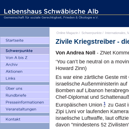
Online Magazin
/
Schwerpunkte
/
Internationales, M
Zivile Kriegstreiber - d
Von Andrea Noll
- ZNet Komme
‘You can’t be neutral on a movin
Howard Zinn)
Es war eine zärtliche Geste mit 
israelische Außenministerin auf
Bomben auf Libanon herabregnen
Chef-Diplomat und Schattenauße
1
Europäischen Union
zu Gast i
Zipi Livni vor laufenden Kamera
israelische Luftwaffe, laut offi
davon "mindestens 52 Zivilisten