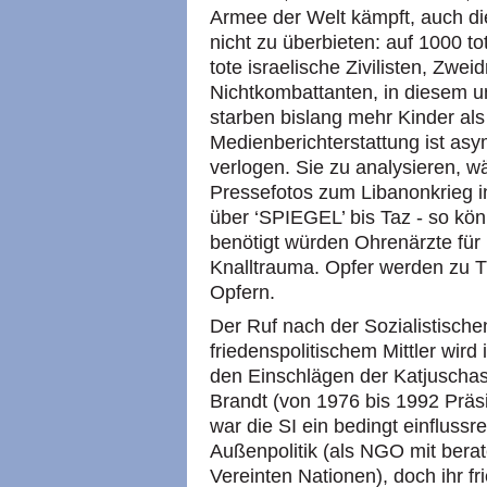
Armee der Welt kämpft, auch die
nicht zu überbieten: auf 1000 t
tote israelische Zivilisten, Zweid
Nichtkombattanten, in diesem u
starben bislang mehr Kinder al
Medienberichterstattung ist asy
verlogen. Sie zu analysieren, wä
Pressefotos zum Libanonkrieg in
über ‘SPIEGEL’ bis Taz - so kö
benötigt würden Ohrenärzte für is
Knalltrauma. Opfer werden zu T
Opfern.
Der Ruf nach der Sozialistischen
friedenspolitischem Mittler wi
den Einschlägen der Katjuschas 
Brandt (von 1976 bis 1992 Präsi
war die SI ein bedingt einflussr
Außenpolitik (als NGO mit bera
Vereinten Nationen), doch ihr f