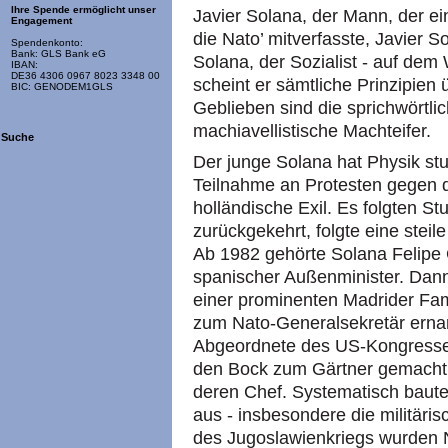
Ihre Spende ermöglicht unser
Javier Solana, der Mann, der ein
Engagement
die Nato’ mitverfasste, Javier 
Spendenkonto:
Bank: GLS Bank eG
Solana, der Sozialist - auf dem
IBAN:
DE36 4306 0967 8023 3348 00
scheint er sämtliche Prinzipien
BIC: GENODEM1GLS
Geblieben sind die sprichwörtlic
machiavellistische Machteifer.
Suche
Der junge Solana hat Physik stu
Teilnahme an Protesten gegen di
holländische Exil. Es folgten S
zurückgekehrt, folgte eine steile
Ab 1982 gehörte Solana Felipe 
spanischer Außenminister. Dann
einer prominenten Madrider Fam
zum Nato-Generalsekretär ernan
Abgeordnete des US-Kongresse
den Bock zum Gärtner gemacht, 
deren Chef. Systematisch baut
aus - insbesondere die militär
des Jugoslawienkriegs wurden 