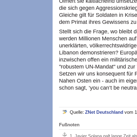
Olmert sie kaltlächelnd umsetze
die sich gegen Aggressionskrie
Gleiche gilt für Soldaten in Kri
dem Primat ihres Gewissens zu 
Stellt sich die Frage, wo bleibt
werden Millionen Menschen auf
unerklärten, völkerrechtswidri
Libanon demonstrieren? Europä
inzwischen offen ein militärisch
"robustem UN-Mandat" und zur "
Setzen wir uns konsequent für
Nahen Osten ein - auch im eige
schon sagt, ‘you can’t be neutra
Quelle:
ZNet Deutschland
vom 1
Fußnoten
1.
Javier Solana galt lange Zeit a