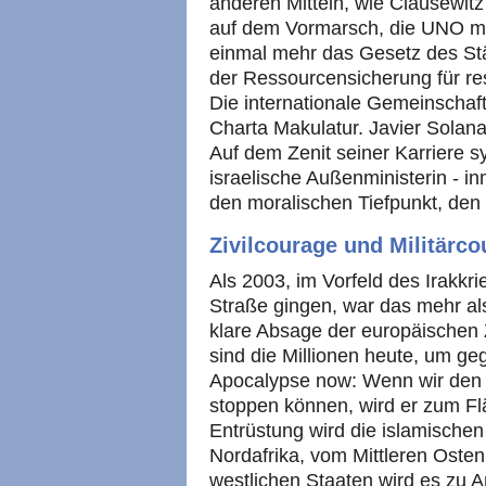
anderen Mitteln, wie Clausewitz 
auf dem Vormarsch, die UNO mac
einmal mehr das Gesetz des St
der Ressourcensicherung für r
Die internationale Gemeinschaft
Charta Makulatur. Javier Solana
Auf dem Zenit seiner Karriere s
israelische Außenministerin - i
den moralischen Tiefpunkt, den 
Zivilcourage und Militärco
Als 2003, im Vorfeld des Irakkri
Straße gingen, war das mehr als
klare Absage der europäischen Z
sind die Millionen heute, um ge
Apocalypse now: Wenn wir den 
stoppen können, wird er zum Fl
Entrüstung wird die islamischen
Nordafrika, vom Mittleren Osten
westlichen Staaten wird es zu