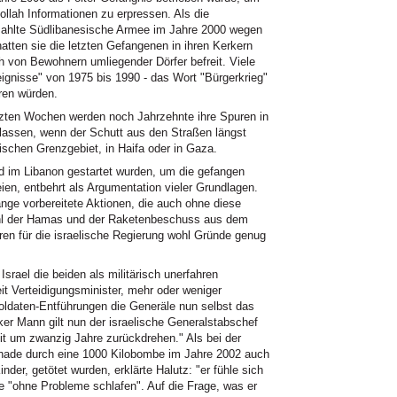
ollah Informationen zu erpressen. Als die
ezahlte Südlibanesische Armee im Jahre 2000 wegen
hatten sie die letzten Gefangenen in ihren Kerkern
ch von Bewohnern umliegender Dörfer befreit. Viele
ignisse" von 1975 bis 1990 - das Wort "Bürgerkrieg"
ren würden.
tzten Wochen werden noch Jahrzehnte ihre Spuren in
lassen, wenn der Schutt aus den Straßen längst
lischen Grenzgebiet, in Haifa oder in Gaza.
nd im Libanon gestartet wurden, um die gefangen
en, entbehrt als Argumentation vieler Grundlagen.
nge vorbereitete Aktionen, die auch ohne diese
ahl der Hamas und der Raketenbeschuss aus dem
aren für die israelische Regierung wohl Gründe genug
srael die beiden als militärisch unerfahren
eit Verteidigungsminister, mehr oder weniger
ldaten-Entführungen die Generäle nun selbst das
er Mann gilt nun der israelische Generalstabschef
eit um zwanzig Jahre zurückdrehen." Als bei der
ade durch eine 1000 Kilobombe im Jahre 2002 auch
inder, getötet wurden, erklärte Halutz: "er fühle sich
 "ohne Probleme schlafen". Auf die Frage, was er