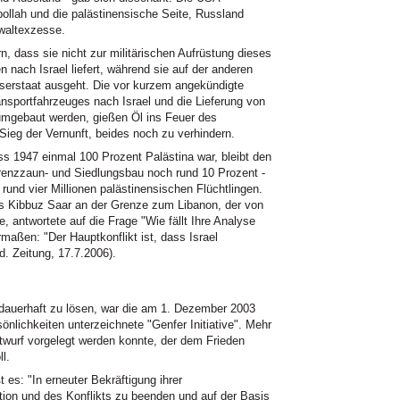
bollah und die palästinensische Seite, Russland
ewaltexzesse.
, dass sie nicht zur militärischen Aufrüstung dieses
 nach Israel liefert, während sie auf der anderen
enserstaat ausgeht. Die vor kurzem angekündigte
nsportfahrzeuges nach Israel und die Lieferung von
 umgebaut werden, gießen Öl ins Feuer des
Sieg der Vernunft, beides noch zu verhindern.
 1947 einmal 100 Prozent Palästina war, bleibt den
renzzaun- und Siedlungsbau noch rund 10 Prozent -
 rund vier Millionen palästinensischen Flüchtlingen.
es Kibbuz Saar an der Grenze zum Libanon, der von
 antwortete auf die Frage "Wie fällt Ihre Analyse
maßen: "Der Hauptkonflikt ist, dass Israel
d. Zeitung, 17.7.2006).
t dauerhaft zu lösen, war die am 1. Dezember 2003
önlichkeiten unterzeichnete "Genfer Initiative". Mehr
ntwurf vorgelegt werden konnte, der dem Frieden
l.
 es: "In erneuter Bekräftigung ihrer
tion und des Konflikts zu beenden und auf der Basis