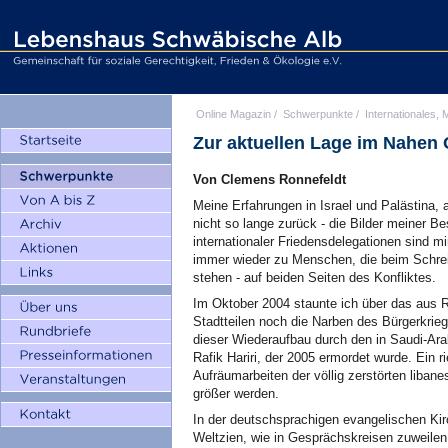
Online Magazin
/
Schwerpunkte
/
Internationales, M
Zur aktuellen Lage im Nahen
Von Clemens Ronnefeldt
Meine Erfahrungen in Israel und Palästina, 
nicht so lange zurück - die Bilder meiner 
internationaler Friedensdelegationen sind 
immer wieder zu Menschen, die beim Schre
stehen - auf beiden Seiten des Konfliktes.
Im Oktober 2004 staunte ich über das aus R
Stadtteilen noch die Narben des Bürgerkrie
dieser Wiederaufbau durch den in Saudi-Ara
Rafik Hariri, der 2005 ermordet wurde. Ein 
Aufräumarbeiten der völlig zerstörten liban
größer werden.
In der deutschsprachigen evangelischen Kir
Weltzien, wie in Gesprächskreisen zuweile