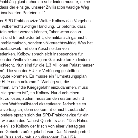
 Unabhängigkeit schon so sehr leiden musste, seine
dass der einzige, unserer Zivilisation würdige Weg
involvierten Parteien ist."
6 der SPD-Fraktionsvize Walter Kolbow das Vorgehen
ls völkerrechtswidrige Handlung. Er betonte, dass
itteln befreit werden können, "aber wenn das zu
 und Infrastruktur trifft, die militärisch gar nicht
nur problematisch, sondern völkerrechtswidrig. Was hat
trizitätswerk mit dem Abschneiden von
denken. Kolbow sprach sich insbesondere für
on der Zivilbevölkerung im Gazastreifen zu lindern.
chlecht. Nun sind für die 1,3 Millionen Palästinenser
n". Die von der EU zur Verfügung gestellten
n zugute kommen. Es müsse ein "Umsetzungsplan
e Hilfe auch ankommt". Wichtig sei, die
öffnen. Um "die Kriegsgefahr einzudämmen, muss
 sie geraten ist", so Kolbow. Nur durch einen
flikt zu lösen, zudem müssten den ersten Schritt
nen Waffenstillstand akzeptieren: Jedoch seien
unverträglich, denn so kommt er nicht zustande",
sondere sprach sich der SPD-Fraktionsvize für ein
t, wie auch des Nahost-Quartetts aus: "Das Nahost-
elen" so Kolbow der frisch von einer viertägigen
hen Gebiete zurückgekehrt war. Das Nahostquartett -
d Russland - gab sich dissonant: Die USA