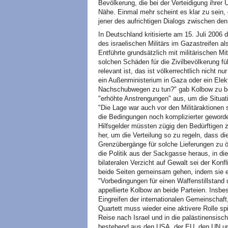
Bevölkerung, die bei der Verteidigung ihrer
Nähe. Einmal mehr scheint es klar zu sein, 
jener des aufrichtigen Dialogs zwischen den 
In Deutschland kritisierte am 15. Juli 200
des israelischen Militärs im Gazastreifen a
Entführte grundsätzlich mit militärischen M
solchen Schäden für die Zivilbevölkerung führt
relevant ist, das ist völkerrechtlich nicht 
ein Außenministerium in Gaza oder ein Elek
Nachschubwegen zu tun?" gab Kolbow zu be
"erhöhte Anstrengungen" aus, um die Situati
"Die Lage war auch vor den Militäraktionen s
die Bedingungen noch komplizierter geworde
Hilfsgelder müssten zügig den Bedürftige
her, um die Verteilung so zu regeln, dass di
Grenzübergänge für solche Lieferungen zu 
die Politik aus der Sackgasse heraus, in die
bilateralen Verzicht auf Gewalt sei der Kon
beide Seiten gemeinsam gehen, indem sie ei
"Vorbedingungen für einen Waffenstillstand 
appellierte Kolbow an beide Parteien. Insbe
Eingreifen der internationalen Gemeinschaf
Quartett muss wieder eine aktivere Rolle spi
Reise nach Israel und in die palästinensisc
bestehend aus den USA, der EU, den UN un