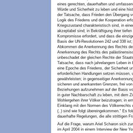
eines gerechten, dauerhaften und umfassende
Würde und Sicherheit zu leben und eine his
der Tatsache, dass Frieden den Übergang vo
Logik des Friedens und der Kooperation erf
Kriegszustand charakteristisch sind, in ei
akzeptabel sind; in Bekräftigung ihrer tief
Kompromisse erfordert, und dass die einzig
Basis der UN-Resolutionen 242 und 338 ist;
Abkommen die Anerkennung des Rechts des j
Anerkennung des Rechts des palästinensisch
unbeschadet der gleichen Rechte der Staats
Tatsache, dass nach jahrelangem Leben in b
eine Epoche des Friedens, der Sicherheit und
erforderlichen Handlungen setzen müssen, 
gewährleisten; in gegenseitiger Anerkennung
sicheren und anerkannten Grenzen, frei vo
Beziehungen aufzunehmen auf der Basis von 
in guter Nachbarschaft zu leben, mit dem Z
Wohlergehen ihrer Völker beizutragen; in ern
Einklang mit den Normen des Völkerrechts u
(..) sind wie folgt übereingekommen." Es fol
dauerhafte Regelungen, die alle strittigen 
Auf die Frage, warum Ariel Scharon sich z
im April 2004 in einem Interview der New Yo