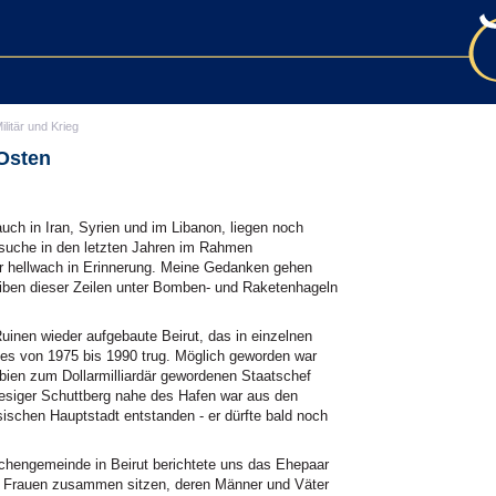
ilitär und Krieg
 Osten
auch in Iran, Syrien und im Libanon, liegen noch
Besuche in den letzten Jahren im Rahmen
mir hellwach in Erinnerung. Meine Gedanken gehen
iben dieser Zeilen unter Bomben- und Raketenhageln
uinen wieder aufgebaute Beirut, das in einzelnen
ges von 1975 bis 1990 trug. Möglich geworden war
bien zum Dollarmilliardär gewordenen Staatschef
riesiger Schuttberg nahe des Hafen war aus den
esischen Hauptstadt entstanden - er dürfte bald noch
chengemeinde in Beirut berichtete uns das Ehepaar
n Frauen zusammen sitzen, deren Männer und Väter