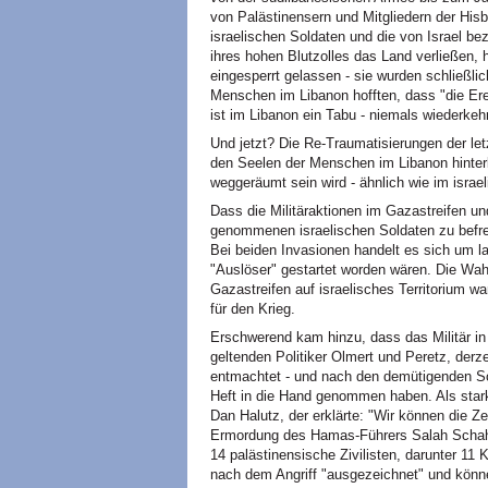
von Palästinensern und Mitgliedern der Hisb
israelischen Soldaten und die von Israel b
ihres hohen Blutzolles das Land verließen, 
eingesperrt gelassen - sie wurden schließli
Menschen im Libanon hofften, dass "die Ere
ist im Libanon ein Tabu - niemals wiederkeh
Und jetzt? Die Re-Traumatisierungen der le
den Seelen der Menschen im Libanon hinter
weggeräumt sein wird - ähnlich wie im israe
Dass die Militäraktionen im Gazastreifen u
genommenen israelischen Soldaten zu befrei
Bei beiden Invasionen handelt es sich um la
"Auslöser" gestartet worden wären. Die W
Gazastreifen auf israelisches Territorium w
für den Krieg.
Erschwerend kam hinzu, dass das Militär in I
geltenden Politiker Olmert und Peretz, derz
entmachtet - und nach den demütigenden So
Heft in die Hand genommen haben. Als stark
Dan Halutz, der erklärte: "Wir können die Z
Ermordung des Hamas-Führers Salah Schah
14 palästinensische Zivilisten, darunter 11 K
nach dem Angriff "ausgezeichnet" und könne