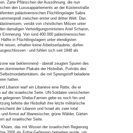
ten. Zarte Pflänzchen der Aussöhnung, die nun
wischen den Luxusappartements an der Küstenstraße
fernten palästinensischen Flüchtlingslager Sabra
sammenprall zwischen erster und dritter Welt. Das
stinensern, verübt von christlichen Milizen unter
n damaligen Verteidigungsministers Ariel Scharon,
r Erinnerung. Von rund 400.000 palästinensischen
Hälfte in Flüchtlingslagern unter elendigsten
t reisen, erhalten keine Arbeitserlaubnis, dürfen
sgeschlossen - und fühlen sich seit 1948 als
tszone war beklemmend - überall zeugten Spuren des
en dominierten Plakate der Hisbollah, Porträts des
elbstmordattentätern, die mit Sprengstoff beladene
ren hatten.
nd Libanon warf ein Libanese eine Ratte, die er
auf die israelische Seite. UN-Soldaten versicherten
nahe gelegenen Sheba-Farmen gebe es noch hin und
ung lieferte der Hisbollah ihre letzte militärische
scheint der Libanon und Israel als zwei total
 und Armut auf libanesischer, grüne Wälder, Gärten
n auf israelischer Seite.
l Khiam, das mit Wissen der israelischen Regierung
hre 2000 als Folter-Gefängnis betrieben wurde, um