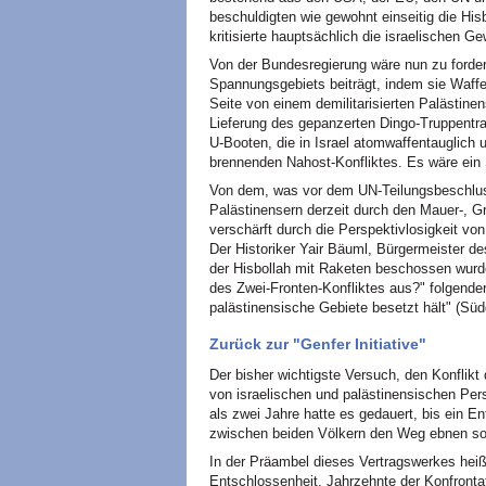
beschuldigten wie gewohnt einseitig die His
kritisierte hauptsächlich die israelischen G
Von der Bundesregierung wäre nun zu fordern
Spannungsgebiets beiträgt, indem sie Waffen
Seite von einem demilitarisierten Palästin
Lieferung des gepanzerten Dingo-Truppentra
U-Booten, die in Israel atomwaffentauglich
brennenden Nahost-Konfliktes. Es wäre ein 
Von dem, was vor dem UN-Teilungsbeschluss
Palästinensern derzeit durch den Mauer-, G
verschärft durch die Perspektivlosigkeit von
Der Historiker Yair Bäuml, Bürgermeister d
der Hisbollah mit Raketen beschossen wurde,
des Zwei-Fronten-Konfliktes aus?" folgender
palästinensische Gebiete besetzt hält" (Süd
Zurück zur "Genfer Initiative"
Der bisher wichtigste Versuch, den Konflik
von israelischen und palästinensischen Pers
als zwei Jahre hatte es gedauert, bis ein E
zwischen beiden Völkern den Weg ebnen sol
In der Präambel dieses Vertragswerkes heißt
Entschlossenheit, Jahrzehnte der Konfronta