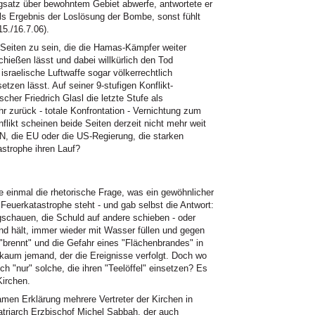
gsatz über bewohntem Gebiet abwerfe, antwortete er
als Ergebnis der Loslösung der Bombe, sonst fühlt
15./16.7.06).
 Seiten zu sein, die die Hamas-Kämpfer weiter
chießen lässt und dabei willkürlich den Tod
 israelische Luftwaffe sogar völkerrechtlich
zen lässt. Auf seiner 9-stufigen Konflikt-
cher Friedrich Glasl die letzte Stufe als
 zurück - totale Konfrontation - Vernichtung zum
flikt scheinen beide Seiten derzeit nicht mehr weit
N, die EU oder die US-Regierung, die starken
astrophe ihren Lauf?
te einmal die rhetorische Frage, was ein gewöhnlicher
Feuerkatastrophe steht - und gab selbst die Antwort:
chauen, die Schuld auf andere schieben - oder
and hält, immer wieder mit Wasser füllen und gegen
brennt" und die Gefahr eines "Flächenbrandes" in
 kaum jemand, der die Ereignisse verfolgt. Doch wo
ch "nur" solche, die ihren "Teelöffel" einsetzen? Es
Kirchen.
men Erklärung mehrere Vertreter der Kirchen in
atriarch Erzbischof Michel Sabbah, der auch