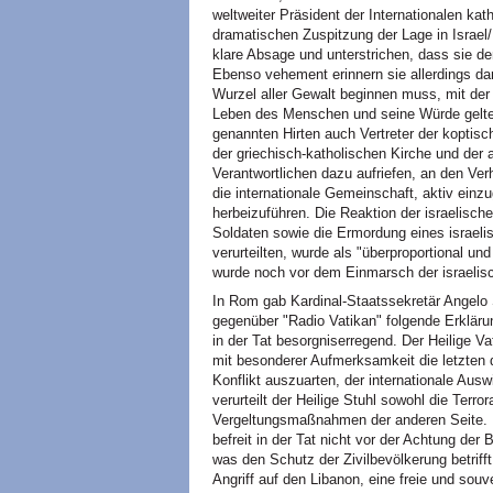
weltweiter Präsident der Internationalen ka
dramatischen Zuspitzung der Lage in Israel/P
klare Absage und unterstrichen, dass sie d
Ebenso vehement erinnern sie allerdings da
Wurzel aller Gewalt beginnen muss, mit der 
Leben des Menschen und seine Würde gelte 
genannten Hirten auch Vertreter der koptisc
der griechisch-katholischen Kirche und der
Verantwortlichen dazu aufriefen, an den Ver
die internationale Gemeinschaft, aktiv einz
herbeizuführen. Die Reaktion der israelisch
Soldaten sowie die Ermordung eines israelisc
verurteilten, wurde als "überproportional un
wurde noch vor dem Einmarsch der israelisc
In Rom gab Kardinal-Staatssekretär Angelo 
gegenüber "Radio Vatikan" folgende Erklär
in der Tat besorgniserregend. Der Heilige Va
mit besonderer Aufmerksamkeit die letzten 
Konflikt auszuarten, der internationale Ausw
verurteilt der Heilige Stuhl sowohl die Terro
Vergeltungsmaßnahmen der anderen Seite. D
befreit in der Tat nicht vor der Achtung de
was den Schutz der Zivilbevölkerung betrifft
Angriff auf den Libanon, eine freie und souv