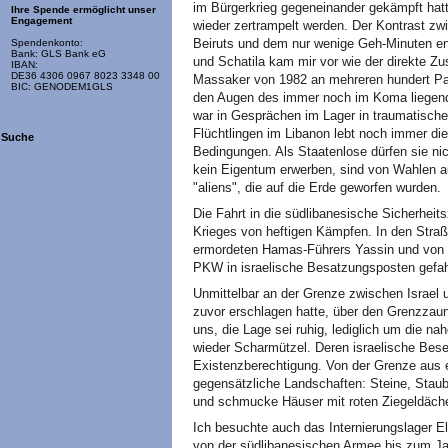
im Bürgerkrieg gegeneinander gekämpft hat
Ihre Spende ermöglicht unser
Engagement
wieder zertrampelt werden. Der Kontrast z
Beiruts und dem nur wenige Geh-Minuten ent
Spendenkonto:
Bank: GLS Bank eG
und Schatila kam mir vor wie der direkte Zu
IBAN:
DE36 4306 0967 8023 3348 00
Massaker von 1982 an mehreren hundert Palä
BIC: GENODEM1GLS
den Augen des immer noch im Koma liegende
war in Gesprächen im Lager in traumatische
Flüchtlingen im Libanon lebt noch immer die 
Suche
Bedingungen. Als Staatenlose dürfen sie nich
kein Eigentum erwerben, sind von Wahlen au
"aliens", die auf die Erde geworfen wurden.
Die Fahrt in die südlibanesische Sicherhei
Krieges von heftigen Kämpfen. In den Straß
ermordeten Hamas-Führers Yassin und von S
PKW in israelische Besatzungsposten gefah
Unmittelbar an der Grenze zwischen Israel u
zuvor erschlagen hatte, über den Grenzzaun 
uns, die Lage sei ruhig, lediglich um die 
wieder Scharmützel. Deren israelische Besetz
Existenzberechtigung. Von der Grenze aus er
gegensätzliche Landschaften: Steine, Staub
und schmucke Häuser mit roten Ziegeldächer
Ich besuchte auch das Internierungslager E
von der südlibanesischen Armee bis zum Ja