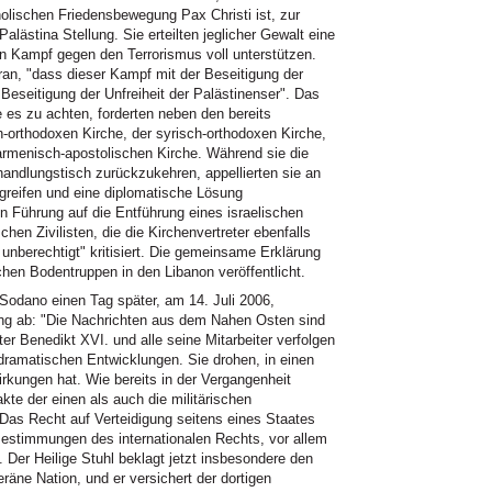
tholischen Friedensbewegung Pax Christi ist, zur
alästina Stellung. Sie erteilten jeglicher Gewalt eine
en Kampf gegen den Terrorismus voll unterstützen.
ran, "dass dieser Kampf mit der Beseitigung der
Beseitigung der Unfreiheit der Palästinenser". Das
es zu achten, forderten neben den bereits
h-orthodoxen Kirche, der syrisch-orthodoxen Kirche,
 armenisch-apostolischen Kirche. Während sie die
handlungstisch zurückzukehren, appellierten sie an
ugreifen und eine diplomatische Lösung
en Führung auf die Entführung eines israelischen
hen Zivilisten, die die Kirchenvertreter ebenfalls
d unberechtigt" kritisiert. Die gemeinsame Erklärung
hen Bodentruppen in den Libanon veröffentlicht.
Sodano einen Tag später, am 14. Juli 2006,
ung ab: "Die Nachrichten aus dem Nahen Osten sind
ter Benedikt XVI. und alle seine Mitarbeiter verfolgen
dramatischen Entwicklungen. Sie drohen, in einen
irkungen hat. Wie bereits in der Vergangenheit
rakte der einen als auch die militärischen
as Recht auf Verteidigung seitens eines Staates
r Bestimmungen des internationalen Rechts, vor allem
. Der Heilige Stuhl beklagt jetzt insbesondere den
eräne Nation, und er versichert der dortigen