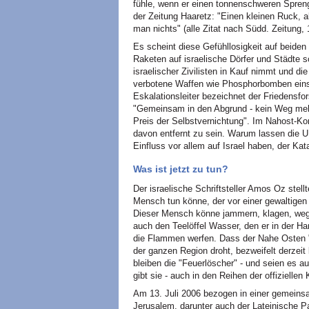
fühle, wenn er einen tonnenschweren Spren
der Zeitung Haaretz: "Einen kleinen Ruck, 
man nichts" (alle Zitat nach Südd. Zeitung, 
Es scheint diese Gefühllosigkeit auf beiden
Raketen auf israelische Dörfer und Städte s
israelischer Zivilisten in Kauf nimmt und die
verbotene Waffen wie Phosphorbomben einset
Eskalationsleiter bezeichnet der Friedensfors
"Gemeinsam in den Abgrund - kein Weg mehr
Preis der Selbstvernichtung". Im Nahost-Kon
davon entfernt zu sein. Warum lassen die U
Einfluss vor allem auf Israel haben, der Kat
Was ist jetzt zu tun?
Der israelische Schriftsteller Amos Oz stell
Mensch tun könne, der vor einer gewaltigen 
Dieser Mensch könne jammern, klagen, wegs
auch den Teelöffel Wasser, den er in der H
die Flammen werfen. Dass der Nahe Osten "
der ganzen Region droht, bezweifelt derzeit
bleiben die "Feuerlöscher" - und seien es au
gibt sie - auch in den Reihen der offiziellen 
Am 13. Juli 2006 bezogen in einer gemeinsa
Jerusalem, darunter auch der Lateinische P