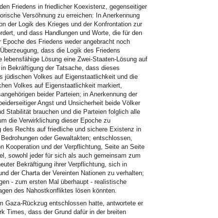
n Friedens in friedlicher Koexistenz, gegenseitiger
torische Versöhnung zu erreichen: In Anerkennung
n der Logik des Krieges und der Konfrontation zur
ordert, und dass Handlungen und Worte, die für den
ner Epoche des Friedens weder angebracht noch
en Überzeugung, dass die Logik des Friedens
e lebensfähige Lösung eine Zwei-Staaten-Lösung auf
 in Bekräftigung der Tatsache, dass dieses
üdischen Volkes auf Eigenstaatlichkeit und die
en Volkes auf Eigenstaatlichkeit markiert,
angehörigen beider Parteien; in Anerkennung der
eiderseitiger Angst und Unsicherheit beide Völker
 Stabilität brauchen und die Parteien folglich alle
um die Verwirklichung dieser Epoche zu
 des Rechts auf friedliche und sichere Existenz in
n Bedrohungen oder Gewaltakten; entschlossen,
Kooperation und der Verpflichtung, Seite an Seite
iel, sowohl jeder für sich als auch gemeinsam zum
euter Bekräftigung ihrer Verpflichtung, sich in
nd der Charta der Vereinten Nationen zu verhalten;
gen - zum ersten Mal überhaupt - realistische
Fragen des Nahostkonfliktes lösen könnten.
um Gaza-Rückzug entschlossen hatte, antwortete er
rk Times, dass der Grund dafür in der breiten