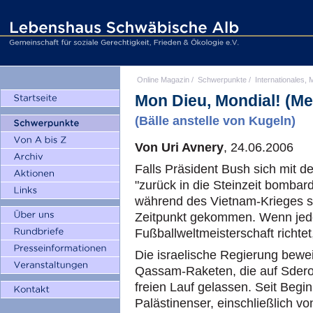
Online Magazin
/
Schwerpunkte
/
Internationales, M
Mon Dieu, Mondial! (Me
(Bälle anstelle von Kugeln)
Von Uri Avnery
, 24.06.2006
Falls Präsident Bush sich mit de
"zurück in die Steinzeit bombar
während des Vietnam-Krieges sag
Zeitpunkt gekommen. Wenn jede
Fußballweltmeisterschaft richt
Die israelische Regierung bewei
Qassam-Raketen, die auf Sderot
freien Lauf gelassen. Seit Beg
Palästinenser, einschließlich 