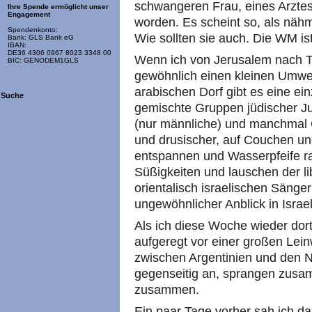
schwangeren Frau, eines Arztes
Ihre Spende ermöglicht unser
Engagement
worden. Es scheint so, als nähm
Spendenkonto:
Wie sollten sie auch. Die WM ist 
Bank: GLS Bank eG
IBAN:
DE36 4306 0967 8023 3348 00
Wenn ich von Jerusalem nach Te
BIC: GENODEM1GLS
gewöhnlich einen kleinen Umwe
arabischen Dorf gibt es eine ein
Suche
gemischte Gruppen jüdischer Ju
(nur männliche) und manchmal G
und drusischer, auf Couchen un
entspannen und Wasserpfeife ra
Süßigkeiten und lauschen der l
orientalisch israelischen Sänger
ungewöhnlicher Anblick in Israel
Als ich diese Woche wieder dort
aufgeregt vor einer großen Lein
zwischen Argentinien und den N
gegenseitig an, sprangen zusa
zusammen.
Ein paar Tage vorher sah ich da