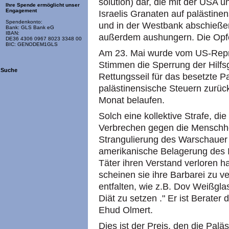
solution) dar, die mit der USA 
Ihre Spende ermöglicht unser
Engagement
Israelis Granaten auf palästine
Spendenkonto:
und in der Westbank abschießen
Bank: GLS Bank eG
IBAN:
außerdem aushungern. Die Opfe
DE36 4306 0967 8023 3348 00
BIC: GENODEM1GLS
Am 23. Mai wurde vom US-Repr
Stimmen die Sperrung der Hilfs
Suche
Rettungsseil für das besetzte Pal
palästinensische Steuern zurück,
Monat belaufen.
Solch eine kollektive Strafe, d
Verbrechen gegen die Menschheit
Strangulierung des Warschauer 
amerikanische Belagerung des I
Täter ihren Verstand verloren ha
scheinen sie ihre Barbarei zu 
entfalten, wie z.B. Dov Weißglas
Diät zu setzen ." Er ist Berater
Ehud Olmert.
Dies ist der Preis, den die Palä