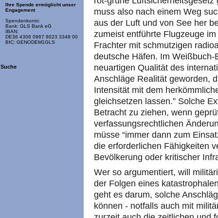
rot-grüne Luftsicherheitsgesetz
Ihre Spende ermöglicht unser
muss also nach einem Weg suche
Engagement
aus der Luft und von See her be
Spendenkonto:
Bank: GLS Bank eG
IBAN:
zumeist entführte Flugzeuge im
DE36 4306 0967 8023 3348 00
BIC: GENODEM1GLS
Frachter mit schmutzigen radio
deutsche Häfen. Im Weißbuch-Ent
neuartigen Qualität des interna
Suche
Anschläge Realität geworden, di
Intensität mit dem herkömmliche
gleichsetzen lassen.” Solche Ex
Betracht zu ziehen, wenn geprüf
verfassungsrechtlichen Änderu
müsse “immer dann zum Einsat
die erforderlichen Fähigkeiten 
Bevölkerung oder kritischer Infr
Wer so argumentiert, will militä
der Folgen eines katastrophale
geht es darum, solche Anschläge
können - notfalls auch mit milit
zurzeit auch die zeitlichen und