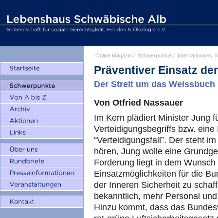
Online Magazin
/
Schwerpunkte
/
Internationales, M
Präventiver Einsatz d
Der Streit um das Weissbuch
Von Otfried Nassauer
Im Kern plädiert Minister Jung f
Verteidigungsbegriffs bzw. eine
“Verteidigungsfall”. Der steht 
hören, Jung wolle eine Grundg
Forderung liegt in dem Wunsc
Einsatzmöglichkeiten für die B
der Inneren Sicherheit zu scha
bekanntlich, mehr Personal und 
Hinzu kommt, dass das Bundesv