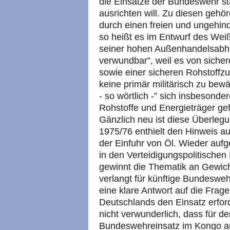
die Einsätze der Bundeswehr st
ausrichten will. Zu diesen geh
durch einen freien und ungehin
so heißt es im Entwurf des Wei
seiner hohen Außenhandelsabhä
verwundbar”, weil es von sicher
sowie einer sicheren Rohstoffzu
keine primär militärisch zu bew
- so wörtlich -” sich insbesonde
Rohstoffe und Energieträger ge
Gänzlich neu ist diese Überleg
1975/76 enthielt den Hinweis a
der Einfuhr von Öl. Wieder au
in den Verteidigungspolitischen
gewinnt die Thematik an Gewic
verlangt für künftige Bundesweh
eine klare Antwort auf die Frage
Deutschlands den Einsatz erford
nicht verwunderlich, dass für 
Bundeswehreinsatz im Kongo au