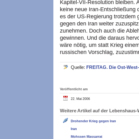
Kapitel-VII-Resolution bleiben. 
keine neue Iran-Entschließung 
es der US-Regierung trotzdem 
gegen den Iran weiter zuzuspitz
zunehmen. Doch auch die Ablehn
gewinnen. Und die daraus herv
wäre nötig, um statt Krieg ein
russischen Vorschlag, zuzusti
Quelle:
FREITAG. Die Ost-West
Veröffentlicht am
22. Mai 2006
Weitere Artikel auf der Lebenshau
Drohender Krieg gegen Iran
Iran
Mohssen Massarrat