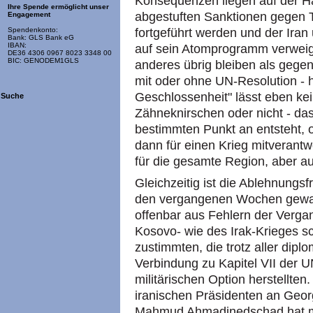
Konsequenzen liegen auf der Han
Ihre Spende ermöglicht unser
abgestuften Sanktionen gegen T
Engagement
fortgeführt werden und der Iran
Spendenkonto:
Bank: GLS Bank eG
IBAN:
auf sein Atomprogramm verweig
DE36 4306 0967 8023 3348 00
BIC: GENODEM1GLS
anderes übrig bleiben als gege
mit oder ohne UN-Resolution -
Geschlossenheit" lässt eben ke
Suche
Zähneknirschen oder nicht - das
bestimmten Punkt an entsteht, 
dann für einen Krieg mitverantwor
für die gesamte Region, aber au
Gleichzeitig ist die Ablehnungsfr
den vergangenen Wochen gewa
offenbar aus Fehlern der Vergan
Kosovo- wie des Irak-Krieges s
zustimmten, die trotz aller dip
Verbindung zu Kapitel VII der U
militärischen Option herstellten.
iranischen Präsidenten an Geor
Mahmud Ahmadinedschad hat mi