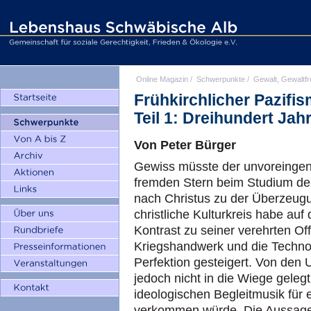
Online Magazin
/
Schwerpunkte
/
Gewalt, Gewaltfr
Frühkirchlicher Pazifi
Teil 1: Dreihundert Jah
Von Peter Bürger
Gewiss müsste der unvoreinge
fremden Stern beim Studium der
nach Christus zu der Überzeu
christliche Kulturkreis habe au
Kontrast zu seiner verehrten O
Kriegshandwerk und die Techno
Perfektion gesteigert. Von den
jedoch nicht in die Wiege geleg
ideologischen Begleitmusik für e
verkommen würde. Die Aussage