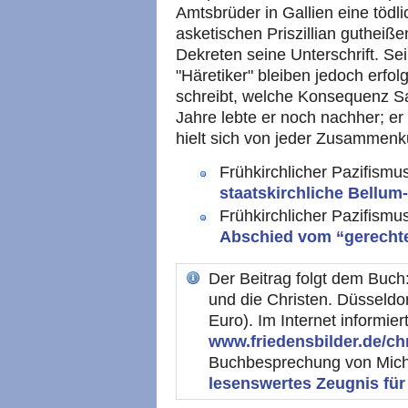
Amtsbrüder in Gallien eine tödl
asketischen Priszillian gutheiß
Dekreten seine Unterschrift. 
"Häretiker" bleiben jedoch erfo
schreibt, welche Konsequenz Sa
Jahre lebte er noch nachher; e
hielt sich von jeder Zusammenku
Frühkirchlicher Pazifismus
staatskirchliche Bellum
Frühkirchlicher Pazifismus
Abschied vom “gerechte
Der Beitrag folgt dem Buch:
und die Christen. Düsseldorf:
Euro). Im Internet informier
www.friedensbilder.de/ch
Buchbesprechung von Mic
lesenswertes Zeugnis für 