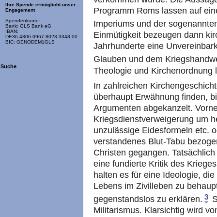
Ihre Spende ermöglicht unser
Programm Roms lassen auf eine
Engagement
Spendenkonto:
Imperiums und der sogenannte
Bank: GLS Bank eG
IBAN:
Einmütigkeit bezeugen dann kirch
DE36 4306 0967 8023 3348 00
BIC: GENODEM1GLS
Jahrhunderte eine Unvereinbark
Glauben und dem Kriegshandwe
Suche
Theologie und Kirchenordnung l
In zahlreichen Kirchengeschich
überhaupt Erwähnung finden, bi
Argumenten abgekanzelt. Vornehm
Kriegsdienstverweigerung um hei
unzulässige Eidesformeln etc. o
verstandenes Blut-Tabu bezogen
Christen gegangen. Tatsächlich
eine fundierte Kritik des Krieges
halten es für eine Ideologie, d
Lebens im Zivilleben zu behaupte
3
gegenstandslos zu erklären.
S
Militarismus. Klarsichtig wird 