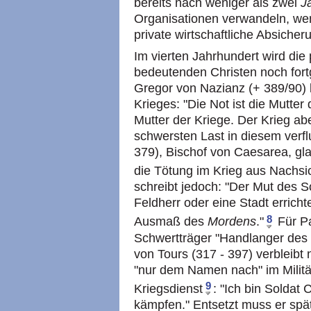
bereits nach weniger als zwei
J
Organisationen verwandeln, we
private wirtschaftliche Absicher
Im vierten Jahrhundert wird die 
bedeutenden Christen noch fort
Gregor von Nazianz (+ 389/90)
Krieges: "Die Not ist die Mutte
Mutter der Kriege. Der Krieg abe
schwersten Last in diesem verfl
379), Bischof von Caesarea, glau
die Tötung im Krieg aus Nachsic
schreibt jedoch: "Der Mut des S
Feldherr oder eine Stadt errich
8
Ausmaß des
Mordens
."
Für Pa
Schwertträger "Handlanger des 
von Tours (317 - 397) verbleibt
"nur dem Namen nach" im Militä
9
Kriegsdienst
: "Ich bin Soldat C
kämpfen." Entsetzt muss er späte