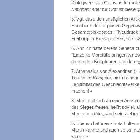
Dialogwerk von Octavius formuli
Nationen; aber für Gott ist diese 
5.
Vgl. dazu den unsäglichen Artik
Handbuch der religiösen Gegenwa
Gesamtepiskopates." "Neudruck m
Freiburg im Breisgau1937, 617-62
6.
Ähnlich hatte bereits Seneca z
"Einzelne Mordfälle bringen wir zw
dauernden Kriegführen und dem g
7.
Athanasius von Alexandrien (+ 3
Tötung
im Krieg
gar, um in einem 
Legitimität des Geschlechtsverk
machen!
8.
Man fühlt sich an einen Ausspru
des Sieges freuen, heißt soviel, 
Menschen tötet, wird sein Ziel im 
9.
Ebenso hatte es - trotz Folterun
Martin kannte und auch selbst na
wurde.