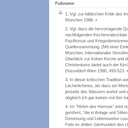
Fußnoten
1.
Vgl. zur biblischen Kritik des 
München 1986.
2.
Vgl. dazu die hervorragende Qu
nachfolgenden Kirchenväterzitat
Pazifismus und Kriegsdienstverwei
Quellensammlung. (Mit einer Einle
München: Internationaler Versöh
Überblick zur frühen Kirche und 
Christentums bietet auch der Kirc
Düsseldorf-Wien 1980, 493-523.
3.
In dieser kritischen Tradition 
Lächerlicheres, als dass ein Mens
jenseits des Wassers wohnt und we
obgleich ich gar keinen mit ihm h
4.
Im "Hirten des Hermas" wird no
gerühmt, "die in Anlage und Sitte
Gesinnung und Lebensweise zusa
Felix im dritten Jahrhundert den 