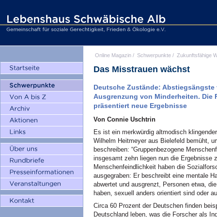
Online Magazin
/
Schwerpunkte
/
Zukunftsfähige W
Das Misstrauen wächst
Deutsche Zustände: Abstiegsängste 
Ausgrenzung von Minderheiten. Die 
präsentiert neue Ergebnisse
Von Connie Uschtrin
Es ist ein merkwürdig altmodisch klingender
Wilhelm Heitmeyer aus Bielefeld bemüht, u
beschreiben: “Gruppenbezogene Menschenfein
insgesamt zehn liegen nun die Ergebniss
Menschenfeindlichkeit haben die Sozialfors
ausgegraben: Er beschreibt eine mentale H
abwertet und ausgrenzt, Personen etwa, di
haben, sexuell anders orientiert sind oder
Circa 60 Prozent der Deutschen finden beisp
Deutschland leben, was die Forscher als Ind