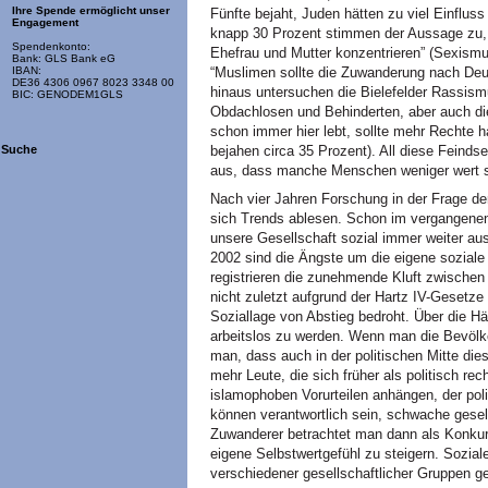
Ihre Spende ermöglicht unser
Fünfte bejaht, Juden hätten zu viel Einfluss
Engagement
knapp 30 Prozent stimmen der Aussage zu, “
Spendenkonto:
Ehefrau und Mutter konzentrieren” (Sexismu
Bank: GLS Bank eG
“Muslimen sollte die Zuwanderung nach Deu
IBAN:
DE36 4306 0967 8023 3348 00
hinaus untersuchen die Bielefelder Rassis
BIC: GENODEM1GLS
Obdachlosen und Behinderten, aber auch die
schon immer hier lebt, sollte mehr Rechte h
bejahen circa 35 Prozent). All diese Feind
Suche
aus, dass manche Menschen weniger wert s
Nach vier Jahren Forschung in der Frage d
sich Trends ablesen. Schon im vergangenen
unsere Gesellschaft sozial immer weiter ause
2002 sind die Ängste um die eigene soziale
registrieren die zunehmende Kluft zwischen
nicht zuletzt aufgrund der Hartz IV-Gesetze
Soziallage von Abstieg bedroht. Über die Häl
arbeitslos zu werden. Wenn man die Bevölker
man, dass auch in der politischen Mitte di
mehr Leute, die sich früher als politisch r
islamophoben Vorurteilen anhängen, der pol
können verantwortlich sein, schwache gesell
Zuwanderer betrachtet man dann als Konkur
eigene Selbstwertgefühl zu steigern. Sozi
verschiedener gesellschaftlicher Gruppen g