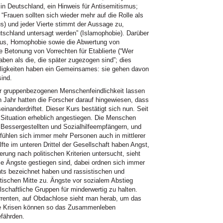
 in Deutschland, ein Hinweis für Antisemitismus;
Frauen sollten sich wieder mehr auf die Rolle als
s) und jeder Vierte stimmt der Aussage zu,
tschland untersagt werden” (Islamophobie). Darüber
mus, Homophobie sowie die Abwertung von
 Betonung von Vorrechten für Etablierte (“Wer
aben als die, die später zugezogen sind”; dies
seligkeiten haben ein Gemeinsames: sie gehen davon
ind.
er gruppenbezogenen Menschenfeindlichkeit lassen
 Jahr hatten die Forscher darauf hingewiesen, dass
inanderdriftet. Dieser Kurs bestätigt sich nun. Seit
 Situation erheblich angestiegen. Die Menschen
 Bessergestellten und Sozialhilfeempfängern, und
 fühlen sich immer mehr Personen auch in mittlerer
fte im unteren Drittel der Gesellschaft haben Angst,
ung nach politischen Kriterien untersucht, sieht
ese Ängste gestiegen sind, dabei ordnen sich immer
echts bezeichnet haben und rassistischen und
itischen Mitte zu. Ängste vor sozialem Abstieg
schaftliche Gruppen für minderwertig zu halten.
renten, auf Obdachlose sieht man herab, um das
ale Krisen können so das Zusammenleben
efährden.