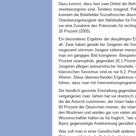
Dazu kommt, dass fast zwei Drittel der Befr
orientierungslos sind, Tendenz steigend. Pol
konnten die Bielefelder Sozialforscher die
Orientierungslosigkeit den Nährboden für Fr
sie eine Zunahme des Potenzials für rechts
26 Prozent (2005).
Ein besonderes Ergebnis der diesjährigen E
alt. Zwar haben gerade bei Jüngeren die S
insgesamt stimmen Jüngere seltener mensch
man ein gängiges Bild korrigieren. Beispiel
Prozent islamophob, gegenüber 26,1 Prozent 
Jüngeren pflegen antisemitische Vorurteile,
klassischen Sexismus sind es nur 8,2, Pro
Älteren. Diese überraschenden Ergebnisse
führen, dass man mit Interventionsprogramme
Die feindlich gesinnte Einstellung gegenübe
vergangenen zwei Jahren hat sie drastisch 
die der Ansicht zustimmen, der Islam habe 
60 Prozent der Deutschen meinen, die islam
den Muslimen und würden gar von vielen als
Wissenschaftler halten es für fraglich, “wi
Basis gegenseitiger Anerkennung gestaltet 
Was soll man in einer Gesellschaft anderes 