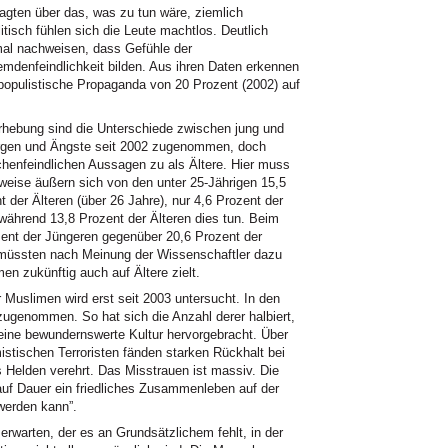
agten über das, was zu tun wäre, ziemlich
itisch fühlen sich die Leute machtlos. Deutlich
smal nachweisen, dass Gefühle der
emdenfeindlichkeit bilden. Aus ihren Daten erkennen
populistische Propaganda von 20 Prozent (2002) auf
rhebung sind die Unterschiede zwischen jung und
orgen und Ängste seit 2002 zugenommen, doch
enfeindlichen Aussagen zu als Ältere. Hier muss
sweise äußern sich von den unter 25-Jährigen 15,5
der Älteren (über 26 Jahre), nur 4,6 Prozent der
 während 13,8 Prozent der Älteren dies tun. Beim
zent der Jüngeren gegenüber 20,6 Prozent der
 müssten nach Meinung der Wissenschaftler dazu
n zukünftig auch auf Ältere zielt.
r Muslimen wird erst seit 2003 untersucht. In den
zugenommen. So hat sich die Anzahl derer halbiert,
eine bewundernswerte Kultur hervorgebracht. Über
istischen Terroristen fänden starken Rückhalt bei
 Helden verehrt. Das Misstrauen ist massiv. Die
e auf Dauer ein friedliches Zusammenleben auf der
werden kann”.
erwarten, der es an Grundsätzlichem fehlt, in der