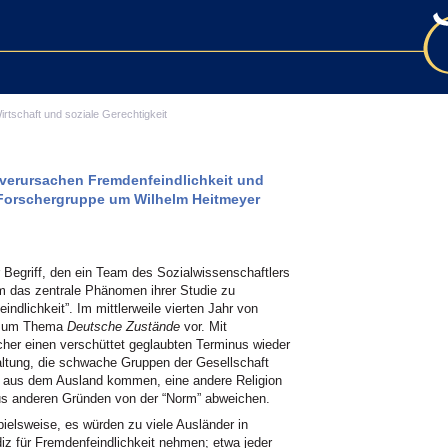
irtschaft und soziale Gerechtigkeit
verursachen Fremdenfeindlichkeit und
Forschergruppe um Wilhelm Heitmeyer
 Begriff, den ein Team des Sozialwissenschaftlers
m das zentrale Phänomen ihrer Studie zu
dlichkeit”. Im mittlerweile vierten Jahr von
e zum Thema
Deutsche Zustände
vor. Mit
cher einen verschüttet geglaubten Terminus wieder
altung, die schwache Gruppen der Gesellschaft
e aus dem Ausland kommen, eine andere Religion
 aus anderen Gründen von der “Norm” abweichen.
ielsweise, es würden zu viele Ausländer in
iz für Fremdenfeindlichkeit nehmen; etwa jeder