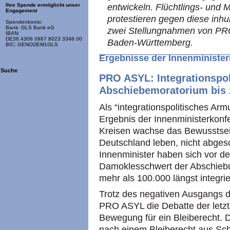
entwickeln. Flüchtlings- und
Ihre Spende ermöglicht unser
Engagement
protestieren gegen diese inh
Spendenkonto:
Bank: GLS Bank eG
zwei Stellungnahmen von
PR
IBAN:
DE36 4306 0967 8023 3348 00
Baden-Württemberg.
BIC: GENODEM1GLS
Ergebnisse der Innenminister
Suche
PRO ASYL
: Integrationspo
Abschiebemoratorium bis z
Als “integrationspolitisches Ar
Ergebnis der Innenministerkonfer
Kreisen wachse das Bewusstsei
Deutschland leben, nicht abges
Innenminister haben sich vor d
Damoklesschwert der Abschiebu
mehr als 100.000 längst integr
Trotz des negativen Ausgangs d
PRO ASYL
die Debatte der letzt
Bewegung für ein Bleiberecht. D
nach einem Bleiberecht aus Sch