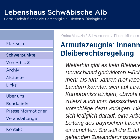
Online Magazin
/
Schwerpunkte
/
Flucht, Migration
Armutszeugnis: Innenm
Bleiberechtsregelung
Weiterhin gibt es kein Bleiber
Deutschland geduldeten Flüch
mehr als fünf Jahren hier leb
Ländern konnten sich auf ihre
Kompromiss einigen, obwohl
zuletzt auch vom hessischen 
Vorschläge dazu vorlagen. Die
sich lediglich darauf, eine Ar
Leitung des bayrischen Innen
einzurichten. Sie soll die Er
geltenden Zuwanderungsgeset