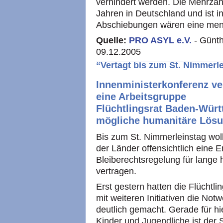
verhindert werden. Die Mehrzahl 
Jahren in Deutschland und ist i
Abschiebungen wären eine mens
Quelle:
PRO ASYL
e.V.
- Günt
09.12.2005
“Vertagt bis zum St. Nimmerle
Innenministerkonferenz ve
eine Arbeitsgruppe
Flüchtlingsrat Baden-Württ
mögliche humanitäre Lösun
Bis zum St. Nimmerleinstag wol
der Länder offensichtlich eine 
Bleiberechtsregelung für lange 
vertragen.
Erst gestern hatten die Flücht
mit weiteren Initiativen die Not
deutlich gemacht. Gerade für 
Kinder und Jugendliche ist der