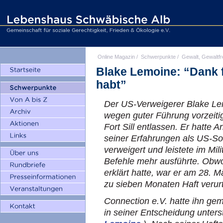
Online Magazin
/
Schwerpunkte
/
Gewalt, Gewaltfr
Blake Lemoine: “Dank fü
habt”
Der US-Verweigerer Blake L
wegen guter Führung vorzeitig
Fort Sill entlassen. Er hatte
seiner Erfahrungen als US-Sol
verweigert und leistete im Mil
Befehle mehr ausführte. Obwo
erklärt hatte, war er am 28.
zu sieben Monaten Haft verurt
Connection e.V.
hatte ihn ge
in seiner Entscheidung unters