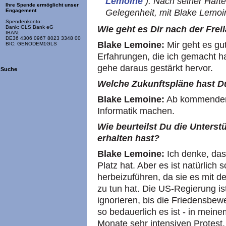
Lemoine
). Nach seiner Hafte
Ihre Spende ermöglicht unser
Gelegenheit, mit Blake Lemoi
Engagement
Spendenkonto:
Bank: GLS Bank eG
Wie geht es Dir nach der Fre
IBAN:
DE36 4306 0967 8023 3348 00
Blake Lemoine:
Mir geht es gut
BIC: GENODEM1GLS
Erfahrungen, die ich gemacht ha
gehe daraus gestärkt hervor.
Suche
Welche Zukunftspläne hast D
Blake Lemoine:
Ab kommendem 
Informatik machen.
Wie beurteilst Du die Unterst
erhalten hast?
Blake Lemoine:
Ich denke, das
Platz hat. Aber es ist natürlich
herbeizuführen, da sie es mit 
zu tun hat. Die US-Regierung ist
ignorieren, bis die Friedensbewe
so bedauerlich es ist - in meine
Monate sehr intensiven Protest