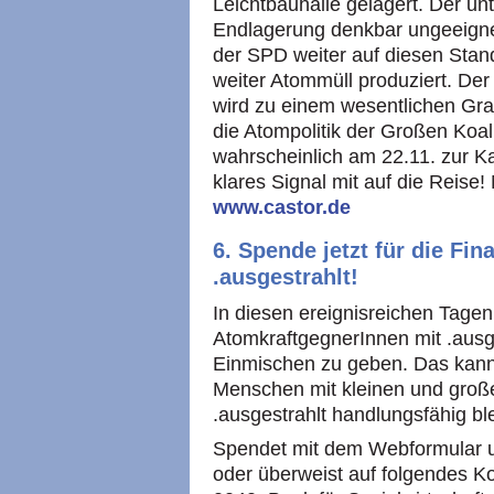
Leichtbauhalle gelagert. Der unte
Endlagerung denkbar ungeeigne
der
SPD
weiter auf diesen Stan
weiter Atommüll produziert. De
wird zu einem wesentlichen Gra
die Atompolitik der Großen Koali
wahrscheinlich am 22.11. zur Ka
klares Signal mit auf die Reise
www.castor.de
6. Spende jetzt für die Fin
.ausgestrahlt!
In diesen ereignisreichen Tagen
AtomkraftgegnerInnen mit .ausg
Einmischen zu geben. Das kann 
Menschen mit kleinen und groß
.ausgestrahlt handlungsfähig ble
Spendet mit dem Webformular 
oder überweist auf folgendes K