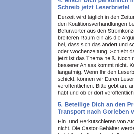
4. Misch Dich persönlich in
Schreib jetzt Leserbriefe!
Derzeit wird täglich in den Zei
den Koalitionsverhandlungen be
Befürworter aus den Stromkon
breiteren Raum ein als die Arg
bei, dass sich das ändert und s
oder Wochenzeitung. Schiebt das
jetzt ist das Thema heiß. Noch 
besserer Anlass kommt nicht. Ku
langatmig. Wenn Ihr den Leserb
schickt, können wir Euren Lese
veröffentlichen. Bitte gebt an, a
habt und ob er dort veröffentlic
5. Beteilige Dich an den P
Transport nach Gorleben v
Hin- und Herkutschieren von A
nicht. Die Castor-Behälter werde