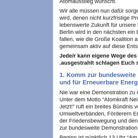
Atomausstieg wünscht.
Wir alle müssen nun dafür sorg
wird, denen nicht kurzfristige P
lebenswerte Zukunft für unser
Berlin wird in den nächsten ei
fallen, wie die Große Koalition
gemeinsam aktiv auf diese Ents
Jede/r kann eigene Wege des
.ausgestrahlt schlagen Euch s
1. Komm zur bundesweite 
und für Erneuerbare Energ
Nie war eine Demonstration zu 
Unter dem Motto “Atomkraft Ne
Jetzt!” ruft ein breites Bündnis v
Umweltverbänden, Förderern Er
der Friedensbewegung und den G
zur bundesweite Demonstration 
Beginn ist pünktlich 13 Uhr “Am 