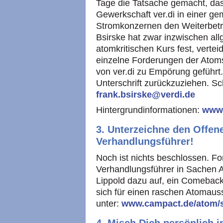
Tage die Tatsache gemacht, das
Gewerkschaft ver.di in einer g
Stromkonzernen den Weiterbetr
Bsirske hat zwar inzwischen allg
atomkritischen Kurs fest, verteid
einzelne Forderungen der Atoms
von ver.di zu Empörung geführt.
Unterschrift zurückzuziehen. Sc
frank.bsirske@verdi.de
Hintergrundinformationen:
www.
3. Unterzeichne den Offene
Verhandlungsführer!
Noch ist nichts beschlossen. Fo
Verhandlungsführer in Sachen 
Lippold dazu auf, ein Comeback
sich für einen raschen Atomauss
unter:
www.campact.de/atom/s