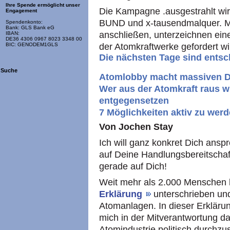
Ihre Spende ermöglicht unser
Die Kampagne .ausgestrahlt w
Engagement
BUND
und x-tausendmalquer. 
Spendenkonto:
Bank: GLS Bank eG
anschließen, unterzeichnen eine
IBAN:
DE36 4306 0967 8023 3348 00
der Atomkraftwerke gefordert wi
BIC: GENODEM1GLS
Die nächsten Tage sind ents
Suche
Atomlobby macht massiven D
Wer aus der Atomkraft raus wil
entgegensetzen
7 Möglichkeiten aktiv zu wer
Von Jochen Stay
Ich will ganz konkret Dich anspr
auf Deine Handlungsbereitschaf
gerade auf Dich!
Weit mehr als 2.000 Menschen 
Erklärung
unterschrieben und
Atomanlagen. In dieser Erklärun
mich in der Mitverantwortung da
Atomindustrie politisch durchz