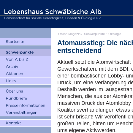
Online Magazin
/
Schwerpunkte
/
Ökologie
Atomausstieg: Die näc
entscheidend
Aktuell setzt die Atomwirtschaft
Gewerkschaften, mit dem
BDI,
einer bombastischen Lobby- un
Druck, um eine Verlängerung d
Deshalb werden im .ausgestrahl
Menschen, die aus der Atomkraf
massiven Druck der Atomlobby a
Koalitonsverhandlungen etwas 
ist sehr brisant! Wir veröffentl
großen Teilen, bitten um Beach
ums eigene Aktivwerden.