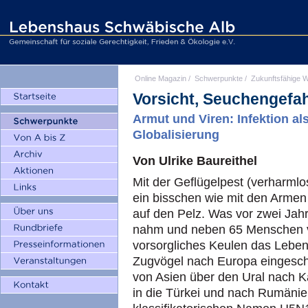
Online Magazin
/
Schwerpunkte
/
Zukunftsfähige W
Vorsicht, Seuchengefah
Armut und Viren: Infektion al
Globalisierung
Von Ulrike Baureithel
Mit der Geflügelpest (verharmlo
ein bisschen wie mit den Armen 
auf den Pelz. Was vor zwei Jah
nahm und neben 65 Menschen vi
vorsorgliches Keulen das Leben 
Zugvögel nach Europa eingeschl
von Asien über den Ural nach 
in die Türkei und nach Rumänien