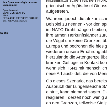
klassifikatorischen Namen
H5N
Ihre Spende ermöglicht unser
griechischen Ägäis-Insel Oinus
Engagement
aufgetreten.
Spendenkonto:
Bank: GLS Bank eG
IBAN:
Während jedoch die afrikanische
DE36 4306 0967 8023 3348 00
BIC: GENODEM1GLS
Beispiel zu nennen - vor den s
im
NATO
-Draht hängen bleiben
Suche
ihre armen Herkunftsländer zu
die Vögel um keine Grenzen, ü
Europa und bedrohen die hiesi
wiederum unsere Ernährung abh
hierzulande die Artengrenze üb
kranken Geflügel in Kontakt kom
wenn sich
H5N1
mit menschlich
neue Art ausbildet, die von Me
Ob dieses Szenario, das bereit
Ausbruch der Lungenseuche
S
eintritt, kann niemand sagen. 
reagieren - derzeit noch wenig 
an den Grenzen, teilweise Stallp