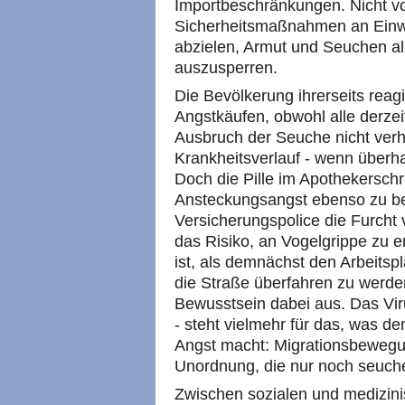
Importbeschränkungen. Nicht vo
Sicherheitsmaßnahmen an Einwa
abzielen, Armut und Seuchen al
auszusperren.
Die Bevölkerung ihrerseits reag
Angstkäufen, obwohl alle derze
Ausbruch der Seuche nicht verh
Krankheitsverlauf - wenn überha
Doch die Pille im Apothekersch
Ansteckungsangst ebenso zu b
Versicherungspolice die Furcht 
das Risiko, an Vogelgrippe zu e
ist, als demnächst den Arbeitsp
die Straße überfahren zu werden
Bewusstsein dabei aus. Das Virus
- steht vielmehr für das, was d
Angst macht: Migrationsbeweg
Unordnung, die nur noch seuchen
Zwischen sozialen und medizinis