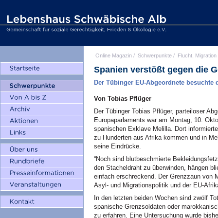
Online Magazin
/
Schwerpunkte
/
Flucht, Migration
Spanien verstößt gegen die G
Der Tübinger EU-Abgeordnete besuchte d
Von Tobias Pflüger
Der Tübinger Tobias Pflüger, parteiloser Ab
Europaparlaments war am Montag, 10. Oktob
spanischen Exklave Melilla. Dort informierte
zu Hunderten aus Afrika kommen und in Meli
seine Eindrücke.
“Noch sind blutbeschmierte Bekleidungsfetz
den Stacheldraht zu überwinden, hängen bli
einfach erschreckend. Der Grenzzaun von Me
Asyl- und Migrationspolitik und der EU-Afrika
In den letzten beiden Wochen sind zwölf T
spanische Grenzsoldaten oder marokkanische 
zu erfahren. Eine Untersuchung wurde bisher n