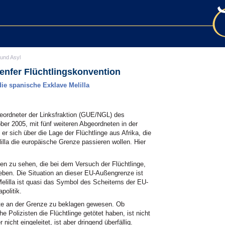
 und Asyl
enfer Flüchtlingskonvention
ie spanische Exklave Melilla
geordneter der Linksfraktion (GUE/NGL) des
er 2005, mit fünf weiteren Abgeordneten in der
 er sich über die Lage der Flüchtlinge aus Afrika, die
lla die europäische Grenze passieren wollen. Hier
en zu sehen, die bei dem Versuch der Flüchtlinge,
eben. Die Situation an dieser EU-Außengrenze ist
lilla ist quasi das Symbol des Scheiterns der EU-
politik.
ote an der Grenze zu beklagen gewesen. Ob
Polizisten die Flüchtlinge getötet haben, ist nicht
icht eingeleitet, ist aber dringend überfällig.