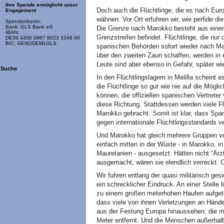
Ihre Spende ermöglicht unser
Doch auch die Flüchtlinge, die es nach Euro
Engagement
wähnen. Vor Ort erfuhren wir, wie perfide d
Spendenkonto:
Bank: GLS Bank eG
Die Grenze nach Marokko besteht aus einem
IBAN:
Grenzstreifen befindet. Flüchtlinge, die n
DE36 4306 0967 8023 3348 00
BIC: GENODEM1GLS
spanischen Behörden sofort wieder nach Ma
über den zweiten Zaun schaffen, werden in e
Leute sind aber ebenso in Gefahr, später w
Suche
In den Flüchtlingslagern in Melilla scheint 
die Flüchtlinge so gut wie nie auf die Mögli
können, die offiziellen spanischen Vertrete
diese Richtung. Stattdessen werden viele 
Marokko gebracht. Somit ist klar, dass Spa
gegen internationale Flüchtlingsstandards v
Und Marokko hat gleich mehrere Gruppen von
einfach mitten in der Wüste - in Marokko, 
Mauretanien - ausgesetzt. Hätten nicht “Ärz
ausgemacht, wären sie elendlich verreckt. O
Wir fuhren entlang der quasi militärisch ge
ein schrecklicher Eindruck. An einer Stelle l
zu einem großen meterhohen Haufen aufgetür
dass viele von ihnen Verletzungen an Hände
aus der Festung Europa hinaussehen, die m
Meter entfernt. Und die Menschen außerhalb