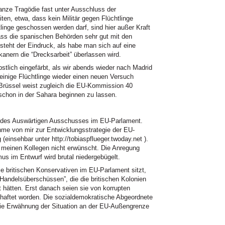
anze Tragödie fast unter Ausschluss der
iten, etwa, dass kein Militär gegen Flüchtlinge
linge geschossen werden darf, sind hier außer Kraft
ass die spanischen Behörden sehr gut mit den
eht der Eindruck, als habe man sich auf eine
kanern die “Drecksarbeit” überlassen wird.
bstlich eingefärbt, als wir abends wieder nach Madrid
einige Flüchtlinge wieder einen neuen Versuch
 Brüssel weist zugleich die EU-Kommission 40
schon in der Sahara beginnen zu lassen.
g des Auswärtigen Ausschusses im EU-Parlament.
nahme von mir zur Entwicklungsstrategie der EU-
einsehbar unter http://tobiaspflueger.twoday.net ).
ei meinen Kollegen nicht erwünscht. Die Anregung
us im Entwurf wird brutal niedergebügelt.
ie britischen Konservativen im EU-Parlament sitzt,
andelsüberschüssen”, die die britischen Kolonien
 hätten. Erst danach seien sie von korrupten
chaftet worden. Die sozialdemokratische Abgeordnete
ie Erwähnung der Situation an der EU-Außengrenze