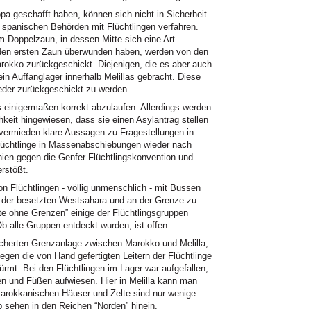
pa geschafft haben, können sich nicht in Sicherheit
ie spanischen Behörden mit Flüchtlingen verfahren.
 Doppelzaun, in dessen Mitte sich eine Art
ur den ersten Zaun überwunden haben, werden von den
rokko zurückgeschickt. Diejenigen, die es aber auch
in Auffanglager innerhalb Melillas gebracht. Diese
ieder zurückgeschickt zu werden.
es einigermaßen korrekt abzulaufen. Allerdings werden
chkeit hingewiesen, dass sie einen Asylantrag stellen
r vermieden klare Aussagen zu Fragestellungen in
Flüchtlinge in Massenabschiebungen wieder nach
nien gegen die Genfer Flüchtlingskonvention und
erstößt.
 Flüchtlingen - völlig unmenschlich - mit Bussen
in der besetzten Westsahara und an der Grenze zu
te ohne Grenzen” einige der Flüchtlingsgruppen
b alle Gruppen entdeckt wurden, ist offen.
sicherten Grenzanlage zwischen Marokko und Melilla,
iegen die von Hand gefertigten Leitern der Flüchtlinge
mt. Bei den Flüchtlingen im Lager war aufgefallen,
n und Füßen aufwiesen. Hier in Melilla kann man
arokkanischen Häuser und Zelte sind nur wenige
 sehen in den Reichen “Norden” hinein.