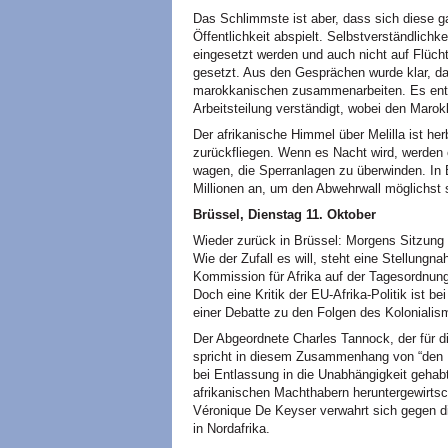
Das Schlimmste ist aber, dass sich diese g
Öffentlichkeit abspielt. Selbstverständlichke
eingesetzt werden und auch nicht auf Flücht
gesetzt. Aus den Gesprächen wurde klar, d
marokkanischen zusammenarbeiten. Es entst
Arbeitsteilung verständigt, wobei den Marok
Der afrikanische Himmel über Melilla ist her
zurückfliegen. Wenn es Nacht wird, werden 
wagen, die Sperranlagen zu überwinden. In
Millionen an, um den Abwehrwall möglichst 
Brüssel, Dienstag 11. Oktober
Wieder zurück in Brüssel: Morgens Sitzun
Wie der Zufall es will, steht eine Stellung
Kommission für Afrika auf der Tagesordnung (
Doch eine Kritik der EU-Afrika-Politik ist b
einer Debatte zu den Folgen des Kolonialism
Der Abgeordnete Charles Tannock, der für d
spricht in diesem Zusammenhang von “den H
bei Entlassung in die Unabhängigkeit gehabt
afrikanischen Machthabern heruntergewirts
Véronique De Keyser verwahrt sich gegen d
in Nordafrika.