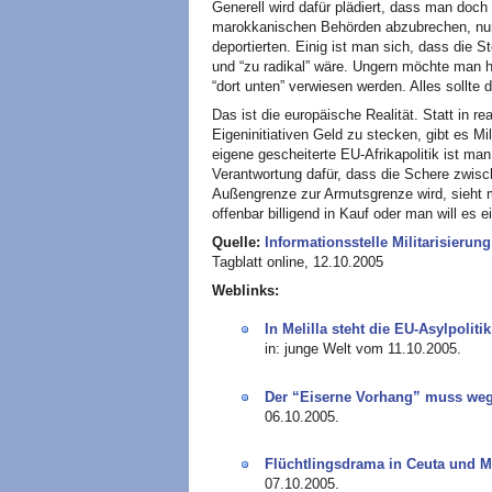
Generell wird dafür plädiert, dass man doch
marokkanischen Behörden abzubrechen, nur 
deportierten. Einig ist man sich, dass die 
und “zu radikal” wäre. Ungern möchte man h
“dort unten” verwiesen werden. Alles sollte
Das ist die europäische Realität. Statt in
Eigeninitiativen Geld zu stecken, gibt es Mi
eigene gescheiterte EU-Afrikapolitik ist ma
Verantwortung dafür, dass die Schere zwisc
Außengrenze zur Armutsgrenze wird, sieht 
offenbar billigend in Kauf oder man will es e
Quelle:
Informationsstelle Militarisierun
Tagblatt online, 12.10.2005
Weblinks:
In Melilla steht die EU-Asylpolit
in: junge Welt vom 11.10.2005.
Der “Eiserne Vorhang” muss we
06.10.2005.
Flüchtlingsdrama in Ceuta und M
07.10.2005.