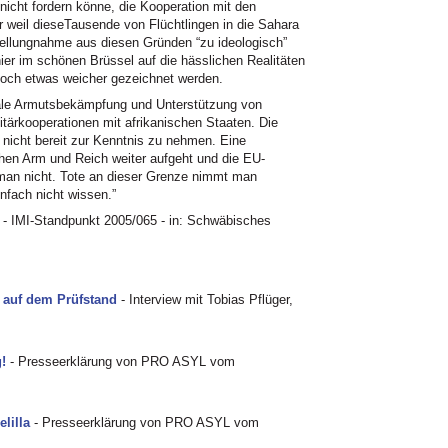
 nicht fordern könne, die Kooperation mit den
weil dieseTausende von Flüchtlingen in die Sahara
Stellungnahme aus diesen Gründen “zu ideologisch”
ier im schönen Brüssel auf die hässlichen Realitäten
 doch etwas weicher gezeichnet werden.
 reale Armutsbekämpfung und Unterstützung von
litärkooperationen mit afrikanischen Staaten. Die
n nicht bereit zur Kenntnis zu nehmen. Eine
hen Arm und Reich weiter aufgeht und die EU-
man nicht. Tote an dieser Grenze nimmt man
infach nicht wissen.”
g
-
IMI
-Standpunkt 2005/065 - in: Schwäbisches
ik auf dem Prüfstand
- Interview mit Tobias Pflüger,
g!
- Presseerklärung von
PRO ASYL
vom
elilla
- Presseerklärung von
PRO ASYL
vom