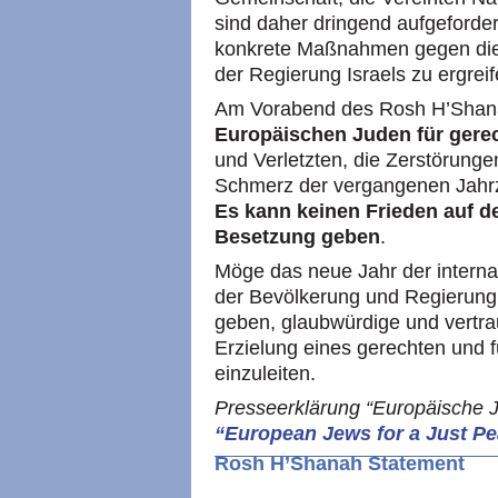
sind daher dringend aufgeforder
konkrete Maßnahmen gegen die a
der Regierung Israels zu ergreif
Am Vorabend des Rosh
H’S
han
Europäischen Juden für gere
und Verletzten, die Zerstörunge
Schmerz der vergangenen Jahrz
Es kann keinen Frieden auf de
Besetzung geben
.
Möge das neue Jahr der interna
der Bevölkerung und Regierung I
geben, glaubwürdige und vertr
Erzielung eines gerechten und f
einzuleiten.
Presseerklärung “Europäische J
“European Jews for a Just P
Rosh
H’S
hanah Statement