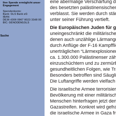
eine abermalige Verschärfung 
Ihre Spende ermöglicht unser
Engagement
des besetzten palästinensischen
Spendenkonto:
verblasst. Sie werden durch st
Bank: GLS Bank eG
IBAN:
unter seiner Führung vertieft.
DE36 4306 0967 8023 3348 00
BIC: GENODEM1GLS
Die Europäischen Juden für g
uneingeschränkt die militärisch
Suche
denen auch unzählige Lärmangr
durch Anflüge der F-16 Kampffli
unerträglichen “Lärmexplosione
ca. 1.300.000 Palästinenser zä
einzuschüchtern und zu zermürbe
gesundheitlichen Folgen, wie T
Besonders betroffen sind Säugl
Die Luftangriffe werden vielfach
Die israelische Armee terrorisi
Bevölkerung mit einer militäris
Menschen hinterfragen jetzt de
Gazastreifen. Konkret wird gefr
die israelische Armee in Gaza f