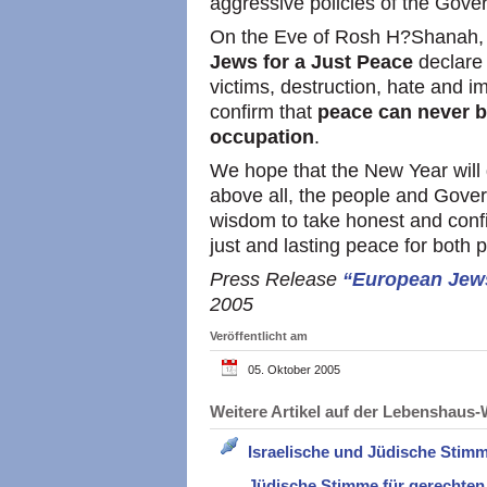
aggressive policies of the Gover
On the Eve of Rosh H?Shanah,
Jews for a Just Peace
declare
victims, destruction, hate and 
confirm that
peace can never b
occupation
.
We hope that the New Year will 
above all, the people and Gover
wisdom to take honest and conf
just and lasting peace for both 
Press Release
“European Jews
2005
Veröffentlicht am
05. Oktober 2005
Weitere Artikel auf der Lebenshau
Israelische und Jüdische Stim
Jüdische Stimme für gerechten