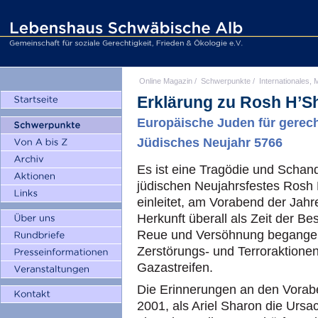
Online Magazin
/
Schwerpunkte
/
Internationales, M
Erklärung zu Rosh H’S
Europäische Juden für gerec
Jüdisches Neujahr 5766
Es ist eine Tragödie und Schan
jüdischen Neujahrsfestes Rosh
einleitet, am Vorabend der Jahr
Herkunft überall als Zeit der Be
Reue und Versöhnung begangen 
Zerstörungs- und Terroraktione
Gazastreifen.
Die Erinnerungen an den Vorab
2001, als Ariel Sharon die Ursa