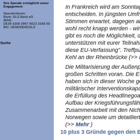
Ihre Spende ermöglicht unser
In Frankreich wird am Sonnta
Engagement
entscheiden. In jüngsten Umf
Spendenkonto:
Bank: GLS Bank eG
Stimmen erwartet, dagegen a
IBAN:
DE36 4306 0967 8023 3348 00
wohl recht knapp werden - wi
BIC: GENODEM1GLS
gibt es noch die Möglichkeit, 
unterstützen mit eurer Teil
Suche
diese EU-Verfassung”. Treffpu
Kehl an der Rheinbrücke (>>
Die Militarisierung der Außenpo
großen Schritten voran. Die 
haben sich in dieser Woche g
militärischer Interventionska
die Erfüllung des Headlinego
Aufbau der Kriegsführungsfäh
Zusammenarbeit mit den Nicht
Norwegen sowie um detaillier
(>>
Mehr
)
10 plus 3 Gründe gegen den 