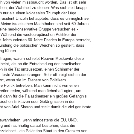
ch von vielen missbraucht worden. Das ist oft sehr
uchen, der Wahrheit zu dienen. Was sich seit knapp
h nur als einen kolossalen Triumph der Lüge
äsident Lincoln behauptete, dass es unmöglich sei,
. Meine israelischen Machthaber sind seit 60 Jahren
eine neo-konservative Gruppe versuchen es -
. Während die westeuropäischen Politiker die
t Jahrhunderten 60 Jahre Frieden in Europa herrscht,
ündung die politischen Weichen so gestellt, dass
ng führen.
fragen, warum schreibt Reuven Moskovitz diese
heint, als ob die Entscheidung der israelischen
n in die Tat umzusetzen, einen Schimmer der
 feste Voraussetzungen. Sehr oft zeigt sich in der
hrt, wenn sie im Dienste von Politikern
ose Politik betreiben. Man kann nicht von einen
ifen reden, während man fieberhaft agiert, um
d dann für die Palästinenser ein großes Gefängnis
nsischen Enklaven oder Gefängnissen in der
t von Ariel Sharon und stellt damit die viel gerühmte
bewahrheiten, wenn mindestens die
EU, UNO,
tig und nachhaltig darauf bestehen, dass die
zeichnet - ein Palästina-Staat in den Grenzen von