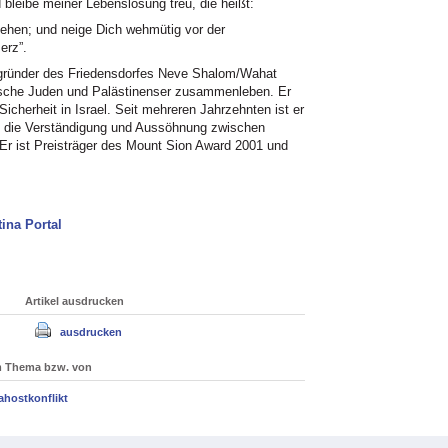
bleibe meiner Lebenslosung treu, die heißt:
tehen; und neige Dich wehmütig vor der
erz”.
egründer des Friedensdorfes Neve Shalom/Wahat
aelische Juden und Palästinenser zusammenleben. Er
icherheit in Israel. Seit mehreren Jahrzehnten ist er
t die Verständigung und Aussöhnung zwischen
 Er ist Preisträger des Mount Sion Award 2001 und
ina Portal
Artikel ausdrucken
ausdrucken
um Thema bzw. von
ahostkonflikt