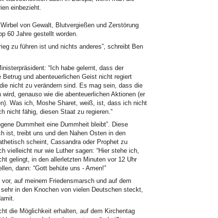
ien einbezieht.
Wirbel von Gewalt, Blutvergießen und Zerstörung
p 60 Jahre gestellt worden.
rieg zu führen ist und nichts anderes”, schreibt Ben
nisterpräsident: “Ich habe gelernt, dass der
 Betrug und abenteuerlichen Geist nicht regiert
die nicht zu verändern sind. Es mag sein, dass die
 wird, genauso wie die abenteuerlichen Aktionen (er
en). Was ich, Moshe Sharet, weiß, ist, dass ich nicht
h nicht fähig, diesen Staat zu regieren.”
ungene Dummheit eine Dummheit bleibt”. Diese
h ist, treibt uns und den Nahen Osten in den
athetisch scheint, Cassandra oder Prophet zu
ch vielleicht nur wie Luther sagen: “Hier stehe ich,
ht gelingt, in den allerletzten Minuten vor 12 Uhr
llen, dann: “Gott behüte uns - Amen!”
ch vor, auf meinem Friedensmarsch und auf dem
 sehr in den Knochen von vielen Deutschen steckt,
damit.
cht die Möglichkeit erhalten, auf dem Kirchentag