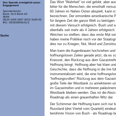
Das Wort “Wahrheit” ist viel gelobt, aber au
Ihre Spende ermöglicht unser
Engagement
bitter für die Menschen, die ernsthaft vers
60 Jahren im Nahen Osten abspielt, kann ic
Spendenkonto:
Bank: GLS Bank eG
bezeichnen. Der ermordete amerikanische Pr
IBAN:
DE36 4306 0967 8023 3348 00
für längere Zeit die ganze Welt zu betrügen
BIC: GENODEM1GLS
mit diesem Versuch erfolgreich. Bush und s
ebenfalls seit mehr als 4 Jahren erfolgreich
Weichen so stellten, dass das erste Mal sei
Suche
haben meine Politiker noch vor der Staatsgr
dies nur zu Kriegen, Not, Mord und Zerstöru
Man kann die Augenbrauen hochziehen und 
hoffnungslosen Zeilen gerade jetzt, da es sc
Knesset, den Rückzug aus dem Gazastreife
Hoffnung bringt. Hoffnung aber hat klare und
Geschichte, dass die Hoffnung in die Irre fü
instrumentalisiert wird, die eine hoffnungsl
“hoffnungsvollen” Rückzug aus dem Gazastre
große Teile der Westbank zu annektieren un
im Gazastreifen und in mehreren palästine
Westbank bleiben werden. Das ist die Absich
Roadmap als einen grauenhaften Witz dar.
Der Schimmer der Hoffnung kann sich nur 
Russland (drei Viertel vom Quartett) eindeu
berühmte Vision von Bush - als Roadmap be