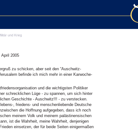
ilitär und Krieg
 April 2005
ergruß zu schicken, aber seit den “Auschwitz-
Jerusalem befinde ich mich mehr in einer Karwoche-
tfriedensorganisation und die wichtigsten Politiker
ner schrecklichen Lüge - zu spannen, um sich hinter
ichen Geschichte - Auschwitz!!! - zu verstecken.
r lebens-, friedens- und menschenliebende Deutsche
 inzwischen die Hoffnung aufgegeben, dass ich noch
wischen meinem Volk und meinem palästinensischen
ann, ist die Wahrheit, meine Wahrheit, denjenigen
 Frieden einsetzen, der für beide Seiten einigermaßen