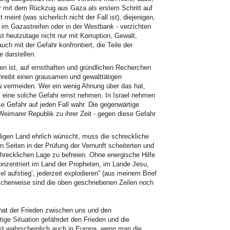
 mit dem Rückzug aus Gaza als erstem Schritt auf
eint (was sicherlich nicht der Fall ist), diejenigen,
g im Gazastreifen oder in der Westbank - verzichten
st heutzutage nicht nur mit Korruption, Gewalt,
uch mit der Gefahr konfrontiert, die Teile der
e darstellen.
en ist, auf ernsthaften und gründlichen Recherchen
chreibt einen grausamen und gewalttätigen
 vermeiden. Wer ein wenig Ahnung über das hat,
 eine solche Gefahr ernst nehmen. In Israel nehmen
e Gefahr auf jeden Fall wahr. Die gegenwärtige
 Weimarer Republik zu ihrer Zeit - gegen diese Gefahr
iligen Land ehrlich wünscht, muss die schreckliche
n Seiten in der Prüfung der Vernunft scheiterten und
chrecklichen Lage zu befreien. Ohne energische Hilfe
nzentriert im Land der Propheten, im Lande Jesu,
aufstieg’, jederzeit explodieren” (aus meinem Brief
icherweise sind die oben geschriebenen Zeilen noch
hat der Frieden zwischen uns und den
ige Situation gefährdet den Frieden und die
st wahrscheinlich auch in Europa, wenn man die