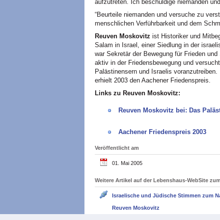
aufzutreten. Ich beschuldige niemanden und 
“Beurteile niemanden und versuche zu vers
menschlichen Verführbarkeit und dem Schm
Reuven Moskovitz
ist Historiker und Mitb
Salam in Israel, einer Siedlung in der isr
war Sekretär der Bewegung für Frieden und S
aktiv in der Friedensbewegung und versuch
Palästinensern und Israelis voranzutreiben.
erhielt 2003 den Aachener Friedenspreis.
Links zu Reuven Moskovitz:
Reuven Moskovitz bei: Das Paläst
Aachener Friedenspreis 2003
Veröffentlicht am
01. Mai 2005
Weitere Artikel auf der Lebenshaus-WebSite z
Israelische und Jüdische Stimmen zum N
Reuven Moskovitz