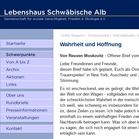
Online Magazin
/
Schwerpunkte
/
Internationales, M
Wahrheit und Hoffnung
Von Reuven Moskovitz
- Offener Brief vom
Liebe Freundinnen und Freunde,
diesen Brief habe ich geplant, Euch als Ost
Trauerspielen” in New York, Auschwitz und 
Stimmung.
Es ist erschreckend, wie es gelingt, die Wel
der Welt vor den Wagen - vollgeladen mit ei
der schrecklichsten Wahrheit in der menschl
Ich weiß, wie schwierig es insbesondere fü
ist, diese Zeilen zu lesen. Ich habe jedoch
ernsthaft zu einem wahrhaftigen Frieden z
Nachbarvolk beitragen kann. Was ich aber k
zu sagen, die sich noch engagiert für einen
erträglich sein kann.