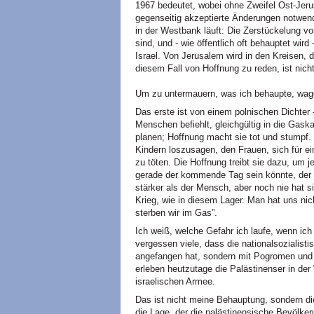
1967 bedeutet, wobei ohne Zweifel Ost-Jerus
gegenseitig akzeptierte Änderungen notwendi
in der Westbank läuft: Die Zerstückelung v
sind, und - wie öffentlich oft behauptet wi
Israel. Von Jerusalem wird in den Kreisen, d
diesem Fall von Hoffnung zu reden, ist nich
Um zu untermauern, was ich behaupte, wage 
Das erste ist von einem polnischen Dichter 
Menschen befiehlt, gleichgültig in die Gask
planen; Hoffnung macht sie tot und stumpf. 
Kindern loszusagen, den Frauen, sich für 
zu töten. Die Hoffnung treibt sie dazu, um 
gerade der kommende Tag sein könnte, der d
stärker als der Mensch, aber noch nie hat 
Krieg, wie in diesem Lager. Man hat uns ni
sterben wir im Gas”.
Ich weiß, welche Gefahr ich laufe, wenn ich 
vergessen viele, dass die nationalsozialist
angefangen hat, sondern mit Pogromen und
erleben heutzutage die Palästinenser in de
israelischen Armee.
Das ist nicht meine Behauptung, sondern di
die Lage, der die palästinensische Bevölker