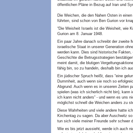
öffentlichen Pläne in Bezug auf Iran und Syr
Die Weichen, die den Nahen Osten in einen 
führten, sind schon von Ben Gurion vor knap
“Die Weisheit Israels ist die Weisheit, wie K
Gurion am 8. Januar 1948.
Ein paar Jahre danach schreibt der zweite Mi
israelische Staat in unserer Generation ohne
werden kann. Dies sind historische Fakten, 
Geschichte die Betrugsstrategien bestätigen
meint damit, die blutigen Vergeltungsaktion
fähig bin, so zu handeln, deshalb bin ich auc
Ein jüdischer Spruch heißt, dass “eine gel
Dummheit, auch wenn sie noch so erfolgreic
Abgrund. Auch wenn es in unseren Zeiten p
spielen (was ich sicherlich nicht bin), kann i
ich kann nicht anders” - und wenn es uns nic
möglichst schnell die Weichen anders zu ste
Diese Wahrheiten und viele andere hatte i
Kirchentag zu sagen. Da aber Auschwitz so
tun sich viele meiner Freunde sehr schwer 
Wie es bis jetzt aussieht, werde ich auch ni