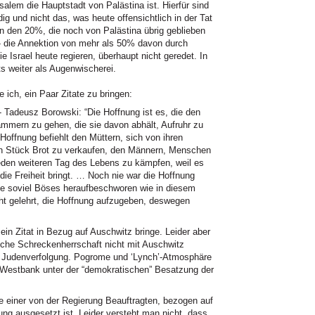
alem die Hauptstadt von Palästina ist. Hierfür sind
g und nicht das, was heute offensichtlich in der Tat
on den 20%, die noch von Palästina übrig geblieben
rd - die Annektion von mehr als 50% davon durch
ie Israel heute regieren, überhaupt nicht geredet. In
ts weiter als Augenwischerei.
ich, ein Paar Zitate zu bringen:
- Tadeusz Borowski: “Die Hoffnung ist es, die den
ammern zu gehen, die sie davon abhält, Aufruhr zu
Hoffnung befiehlt den Müttern, sich von ihren
ein Stück Brot zu verkaufen, den Männern, Menschen
jeden weiteren Tag des Lebens zu kämpfen, weil es
ie Freiheit bringt. … Noch nie war die Hoffnung
sie soviel Böses heraufbeschworen wie in diesem
cht gelehrt, die Hoffnung aufzugeben, deswegen
ein Zitat in Bezug auf Auschwitz bringe. Leider aber
ische Schreckenherrschaft nicht mit Auschwitz
 Judenverfolgung. Pogrome und ‘Lynch’-Atmosphäre
r Westbank unter der “demokratischen” Besatzung der
e einer von der Regierung Beauftragten, bezogen auf
ung ausgesetzt ist. Leider versteht man nicht, dass,