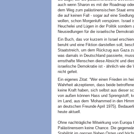
auch wenn Sharon es mit der Roadmap oder
dem Weg zum palästinensischen Staat ernst m
die auf keinen Fall - sogar auf eine Siedlun
wollen, schon Morgenluft verspüren. Israel i
Heuchelei und Lügen in der Politik sondern a
Neusiedlungen für die israelische Demokrati
Ein Buch, das vor kurzem in Israel erschien
beruht und eine Fiktion darstellen soll, bes
Staatstreich, um dem Rückzug aus Gaza zu
was damals in Deutschland passierte, muss
ernsthafte Menschen diese Absicht und dies
israelische Demokratie ist - ähnlich wie die
nicht gefeit.
Ein eigenes Zitat: “Wer einen Frieden im he
Wahrheit akzeptieren, dass beide betroffene
keine Kraft haben, sich selbst aus dieser s
von außen können Hass und Sprengstoff, ko
im Land, aus dem ‘Mohammed in den Himmel 
an deutschen Freunde April 1975). Bedauerl
heute aktuell.
Ohne nachträgliche Mitwirkung von Europa 
Palästinensern keine Chance. Die gegenwärt
Stabilität im ganzen Nahen Osten und höch