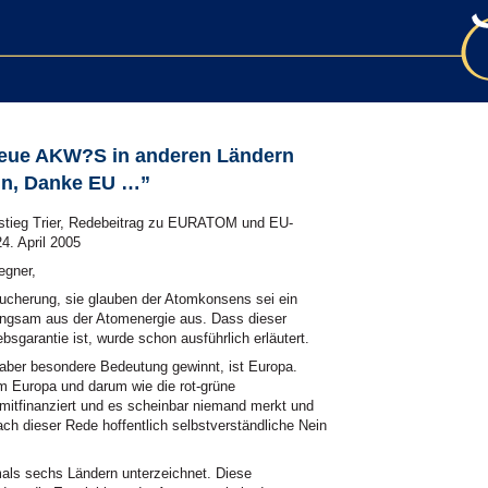
neue AKW?S in anderen Ländern
ün, Danke EU …”
sstieg Trier, Redebeitrag zu
EURATOM
und EU-
4. April 2005
egner,
äucherung, sie glauben der Atomkonsens sei ein
langsam aus der Atomenergie aus. Dass dieser
sgarantie ist, wurde schon ausführlich erläutert.
t aber besondere Bedeutung gewinnt, ist Europa.
 Europa und darum wie die rot-grüne
mitfinanziert und es scheinbar niemand merkt und
ch dieser Rede hoffentlich selbstverständliche Nein
als sechs Ländern unterzeichnet. Diese