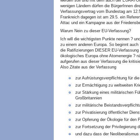
werden soll und mit dem auch der
EURATO
wenigen Ländern dürfen die BürgerInnen dir
Verfassungsvertrag vom Bundestag am 12.5
Frankreich dagegen ist am 29.5. ein Refer
Attac und ein Kampagne aus der Friedensb
Warum Nein zu dieser EU-Verfassung?
Ich will die wichtigsten Punkte nennen ? u
zu einem anderen Europa. So beginnt auch
die Ratifizierungen
DIESER
EU-Verfassung ?
ökologisches Europa ohne Atomenergie ? n
aufgerufen aus dieser Verfassung die kritisi
Also Zitate aus der Verfassung
zur Aufrüstungsverpflichtung für di
zur Ermächtigung zu weltweiten Kri
zur Stärkung eines militärischen F
Großbritannien
zur militärische Beistandsverpflich
zur Privatisierung öffentlicher Diens
zur Opferung der Ökologie für den P
zur Fortsetzung der Privilegierung 
und dazu dass der Neoliberalismus 