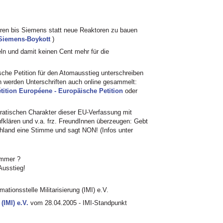
ren bis Siemens statt neue Reaktoren zu bauen
Siemens-Boykott
)
n und damit keinen Cent mehr für die
sche Petition für den Atomausstieg unterschreiben
en werden Unterschriften auch online gesammelt:
étition Européene - Europäische Petition
oder
ratischen Charakter dieser EU-Verfassung mit
ufklären und v.a. frz. FreundInnen überzeugen: Gebt
chland eine Stimme und sagt
NON
! (Infos unter
ommer ?
Ausstieg!
mationsstelle Militarisierung (IMI) e.V.
 (IMI) e.V.
vom 28.04.2005 -
IMI
-Standpunkt