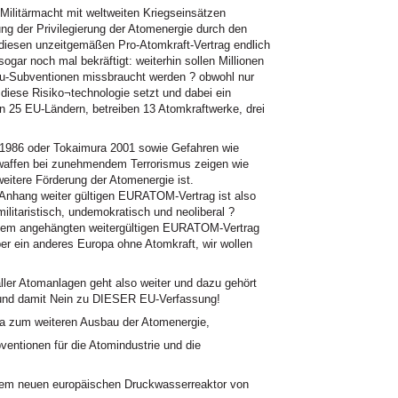
ilitärmacht mit weltweiten Kriegseinsätzen
ung der Privilegierung der Atomenergie durch den
t diesen unzeitgemäßen Pro-Atomkraft-Vertrag endlich
ogar noch mal bekräftigt: weiterhin sollen Millionen
u-Subventionen missbraucht werden ? obwohl nur
 diese Risiko¬technologie setzt und dabei ein
n 25 EU-Ländern, betreiben 13 Atomkraftwerke, drei
l 1986 oder Tokaimura 2001 sowie Gefahren wie
mwaffen bei zunehmendem Terrorismus zeigen wie
eitere Förderung der Atomenergie ist.
Anhang weiter gültigen
EURATOM
-Vertrag ist also
ilitaristisch, undemokratisch und neoliberal ?
 dem angehängten weitergültigen
EURATOM
-Vertrag
aber ein anderes Europa ohne Atomkraft, wir wollen
ller Atomanlagen geht also weiter und dazu gehört
 und damit Nein zu
DIESER
EU-Verfassung!
a zum weiteren Ausbau der Atomenergie,
ventionen für die Atomindustrie und die
em neuen europäischen Druckwasserreaktor von