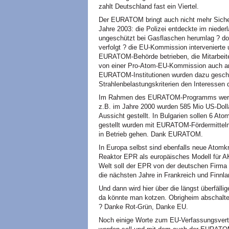
zahlt Deutschland fast ein Viertel.
Der
EURATOM
bringt auch nicht mehr Sich
Jahre 2003: die Polizei entdeckte im niede
ungeschützt bei Gasflaschen herumlag ? doc
verfolgt ? die EU-Kommission intervenierte
EURATOM
-Behörde betrieben, die Mitarbei
von einer Pro-Atom-EU-Kommission auch and
EURATOM
-Institutionen wurden dazu gesch
Strahlenbelastungskriterien den Interessen
Im Rahmen des
EURATOM
-Programms werd
z.B. im Jahre 2000 wurden 585 Mio US-Dollar
Aussicht gestellt. In Bulgarien sollen 6 Ato
gestellt wurden mit
EURATOM
-Fördermittel
in Betrieb gehen. Dank
EURATOM.
In Europa selbst sind ebenfalls neue Atomk
Reaktor
EPR
als europäisches Modell für
A
Welt soll der
EPR
von der deutschen Firm
die nächsten Jahre in Frankreich und Finnl
Und dann wird hier über die längst überfälli
da könnte man kotzen. Obrigheim abschalt
? Danke Rot-Grün, Danke
EU.
Noch einige Worte zum EU-Verfassungsvertrag