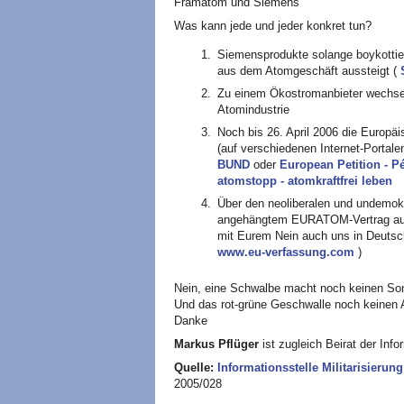
Framatom und Siemens
Was kann jede und jeder konkret tun?
Siemensprodukte solange boykottie
aus dem Atomgeschäft aussteigt (
Zu einem Ökostromanbieter wechsel
Atomindustrie
Noch bis 26. April 2006 die Europäi
(auf verschiedenen Internet-Portal
BUND
oder
European Petition - P
atomstopp - atomkraftfrei leben
Über den neoliberalen und undemok
angehängtem
EURATOM
-Vertrag a
mit Eurem Nein auch uns in Deuts
www.eu-verfassung.com
)
Nein, eine Schwalbe macht noch keinen S
Und das rot-grüne Geschwalle noch keinen 
Danke
Markus Pflüger
ist zugleich Beirat der Infor
Quelle:
Informationsstelle Militarisierung
2005/028