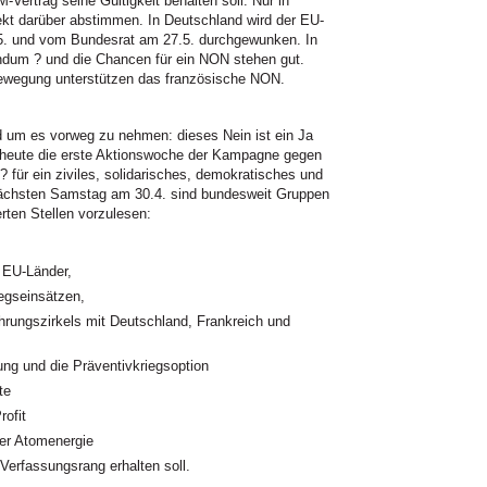
M
-Vertrag seine Gültigkeit behalten soll. Nur in
ekt darüber abstimmen. In Deutschland wird der EU-
. und vom Bundesrat am 27.5. durchgewunken. In
endum ? und die Chancen für ein
NON
stehen gut.
ewegung unterstützen das französische
NON.
nd um es vorweg zu nehmen: dieses Nein ist ein Ja
 heute die erste Aktionswoche der Kampagne gegen
 für ein ziviles, solidarisches, demokratisches und
ächsten Samstag am 30.4. sind bundesweit Gruppen
erten Stellen vorzulesen:
e EU-Länder,
egseinsätzen,
ührungszirkels mit Deutschland, Frankreich und
tung und die Präventivkriegsoption
te
rofit
der Atomenergie
Verfassungsrang erhalten soll.