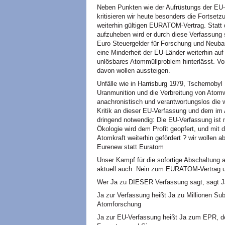
Neben Punkten wie der Aufrüstungs der EU-M
kritisieren wir heute besonders die Fortsetz
weiterhin gültigen
EURATOM
-Vertrag. Stat
aufzuheben wird er durch diese Verfassung s
Euro Steuergelder für Forschung und Neuba
eine Minderheit der EU-Länder weiterhin auf
unlösbares Atommüllproblem hinterlässt. Vo
davon wollen aussteigen.
Unfälle wie in Harrisburg 1979, Tschernoby
Uranmunition und die Verbreitung von Ato
anachronistisch und verantwortungslos die w
Kritik an dieser EU-Verfassung und dem im 
dringend notwendig: Die EU-Verfassung ist m
Ökologie wird dem Profit geopfert, und mit
Atomkraft weiterhin gefördert ? wir wollen 
Eurenew statt Euratom
Unser Kampf für die sofortige Abschaltung a
aktuell auch: Nein zum
EURATOM
-Vertrag
Wer Ja zu
DIESER
Verfassung sagt, sagt J
Ja zur Verfassung heißt Ja zu Millionen Sub
Atomforschung
Ja zur EU-Verfassung heißt Ja zum
EPR,
d