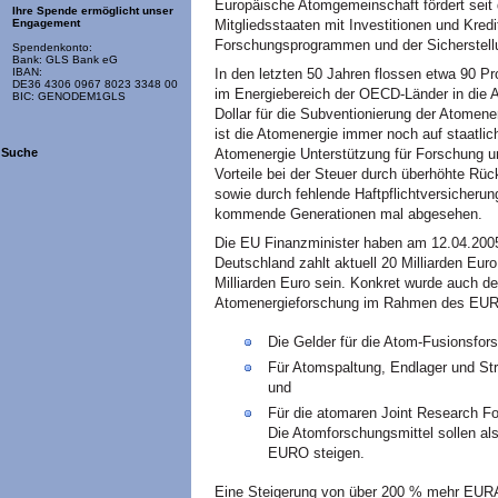
Europäische Atomgemeinschaft fördert seit
Ihre Spende ermöglicht unser
Mitgliedsstaaten mit Investitionen und Kredi
Engagement
Forschungsprogrammen und der Sicherstellu
Spendenkonto:
Bank: GLS Bank eG
In den letzten 50 Jahren flossen etwa 90 P
IBAN:
DE36 4306 0967 8023 3348 00
im Energiebereich der
OECD
-Länder in die 
BIC: GENODEM1GLS
Dollar für die Subventionierung der Atome
ist die Atomenergie immer noch auf staatlic
Atomenergie Unterstützung für Forschung un
Suche
Vorteile bei der Steuer durch überhöhte Rü
sowie durch fehlende Haftpflichtversicheru
kommende Generationen mal abgesehen.
Die EU Finanzminister haben am 12.04.2005
Deutschland zahlt aktuell 20 Milliarden Eur
Milliarden Euro sein. Konkret wurde auch de
Atomenergieforschung im Rahmen des
EU
Die Gelder für die Atom-Fusionsfor
Für Atomspaltung, Endlager und St
und
Für die atomaren Joint Research F
Die Atomforschungsmittel sollen al
EURO
steigen.
Eine Steigerung von über 200 % mehr
EUR