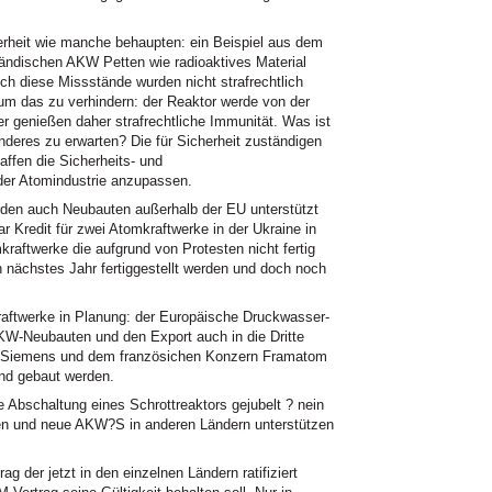
erheit wie manche behaupten: ein Beispiel aus dem
rländischen
AKW
Petten wie radioaktives Material
h diese Missstände wurden nicht strafrechtlich
 um das zu verhindern: der Reaktor werde von der
ter genießen daher strafrechtliche Immunität. Was ist
eres zu erwarten? Die für Sicherheit zuständigen
affen die Sicherheits- und
 der Atomindustrie anzupassen.
en auch Neubauten außerhalb der EU unterstützt
 Kredit für zwei Atomkraftwerke in der Ukraine in
mkraftwerke die aufgrund von Protesten nicht fertig
n nächstes Jahr fertiggestellt werden und doch noch
raftwerke in Planung: der Europäische Druckwasser-
KW
-Neubauten und den Export auch in die Dritte
a Siemens und dem französichen Konzern Framatom
and gebaut werden.
ge Abschaltung eines Schrottreaktors gejubelt ? nein
en und neue
AKW
?S in anderen Ländern unterstützen
 der jetzt in den einzelnen Ländern ratifiziert