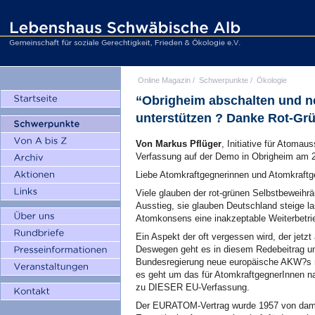
Online Magazin
/
Schwerpunkte
/
Ökologie
“Obrigheim abschalten und 
unterstützen ? Danke Rot-Gr
Von Markus Pflüger
, Initiative für Atomau
Verfassung auf der Demo in Obrigheim am 2
Liebe Atomkraftgegnerinnen und Atomkraftg
Viele glauben der rot-grünen Selbstbeweihr
Ausstieg, sie glauben Deutschland steige 
Atomkonsens eine inakzeptable Weiterbetrieb
Ein Aspekt der oft vergessen wird, der jetz
Deswegen geht es in diesem Redebeitrag um
Bundesregierung neue europäische
AKW
?s 
es geht um das für AtomkraftgegnerInnen na
zu
DIESER
EU-Verfassung.
Der
EURATOM
-Vertrag wurde 1957 von dam