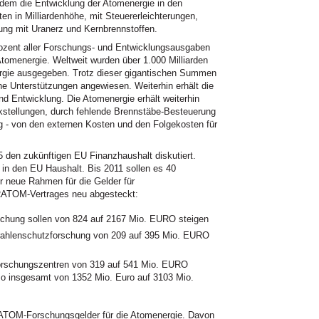
 dem die Entwicklung der Atomenergie in den
ten in Milliardenhöhe, mit Steuererleichterungen,
ng mit Uranerz und Kernbrennstoffen.
rozent aller Forschungs- und Entwicklungsausgaben
Atomenergie. Weltweit wurden über 1.000 Milliarden
nergie ausgegeben. Trotz dieser gigantischen Summen
he Unterstützungen angewiesen. Weiterhin erhält die
d Entwicklung. Die Atomenergie erhält weiterhin
ckstellungen, durch fehlende Brennstäbe-Besteuerung
ng - von den externen Kosten und den Folgekosten für
 den zukünftigen EU Finanzhaushalt diskutiert.
o in den EU Haushalt. Bis 2011 sollen es 40
r neue Rahmen für die Gelder für
RATOM
-Vertrages neu abgesteckt:
schung sollen von 824 auf 2167 Mio.
EURO
steigen
rahlenschutzforschung von 209 auf 395 Mio.
EURO
orschungszentren von 319 auf 541 Mio.
EURO
so insgesamt von 1352 Mio. Euro auf 3103 Mio.
ATOM
-Forschungsgelder für die Atomenergie. Davon