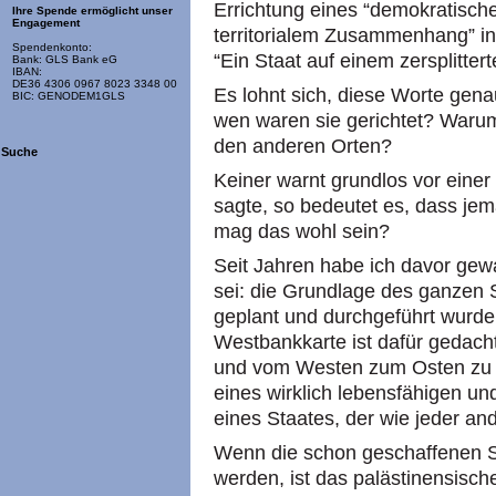
Errichtung eines “demokratisch
Ihre Spende ermöglicht unser
Engagement
territorialem Zusammenhang” in
Spendenkonto:
“Ein Staat auf einem zersplitter
Bank: GLS Bank eG
IBAN:
DE36 4306 0967 8023 3348 00
Es lohnt sich, diese Worte gen
BIC: GENODEM1GLS
wen waren sie gerichtet? Warum 
den anderen Orten?
Suche
Keiner warnt grundlos vor eine
sagte, so bedeutet es, dass je
mag das wohl sein?
Seit Jahren habe ich davor gewa
sei: die Grundlage des ganzen 
geplant und durchgeführt wurde
Westbankkarte ist dafür gedac
und vom Westen zum Osten zu z
eines wirklich lebensfähigen 
eines Staates, der wie jeder ande
Wenn die schon geschaffenen Si
werden, ist das palästinensisc