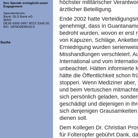
höchster militärischer Verantwo
Ihre Spende ermöglicht unser
Engagement
ärztlicher Beteiligung.
Spendenkonto:
Bank: GLS Bank eG
Ende 2002 hatte Verteidigungsm
IBAN:
DE36 4306 0967 8023 3348 00
genehmigt, dass in Guantanam
BIC: GENODEM1GLS
bedroht wurden, wovon er erst 
von Kapuzen, Schläge, Ankette
Suche
Erniedrigung wurden serienweise
Misshandlungen verschleiert. A
International und vom Internati
unbeachtet. Hätten informierte 
hätte die Öffentlichkeit schon f
stoppen. Wenn Mediziner aber, 
und beim Vertuschen mitmachten
sich persönlich geladen, sonde
geschädigt und diejenigen in ih
sich denjenigen Grausamkeiten
dienen soll.
Dem Kollegen Dr. Christian Pr
für Folteropfer gebührt Dank, da