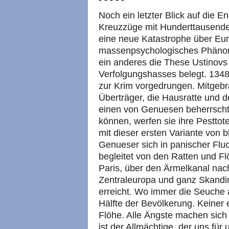
Noch ein letzter Blick auf die En
Kreuzzüge mit Hunderttausenden
eine neue Katastrophe über Eur
massenpsychologisches Phänom
ein anderes die These Ustinovs
Verfolgungshasses belegt. 1348
zur Krim vorgedrungen. Mitgebr
Überträger, die Hausratte und de
einen von Genuesen beherrscht
können, werfen sie ihre Pesttot
mit dieser ersten Variante von b
Genueser sich in panischer Fl
begleitet von den Ratten und Fl
Paris, über den Ärmelkanal nac
Zentraleuropa und ganz Skandin
erreicht. Wo immer die Seuche aus
Hälfte der Bevölkerung. Keiner 
Flöhe. Alle Ängste machen sich
ist der Allmächtige, der uns für