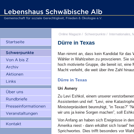
Online Magazin
/
Schwerpunkte
/
Internationales, M
Dürre in Texas
Man nimmt an, dass kein Kandidat für das
Wähler in Wahlzeiten zu provozieren. Sie sin
hoch motivierte Gruppe, die bereit ist, ein
Macht verleiht, die weit über ihre Zahl hinau
Dürre in Texas
Uri Avnery
Zu Levi Eshkol, einem unserer verstorbenen 
Assistenten und rief: “Levi, eine Katastroph
Ministerpräsident beunruhigt, “in Texas?” “N
wir uns ja keine Sorgen machen”, soll Eshko
Von Anfang an haben sich Ereignisse in de
Amerika niest - dann erkältet sich Israel” h
Sprichwortes. Dies trifft besonders vor Wah