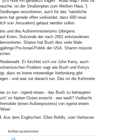
 (Ich höre ihn geradezu fragen: “Road Map? Was für
brauche, ist der Straßenplan zum Weißen Haus.”)
Siedlungen einzufrieren, auch für das “natürliche
ron hat gerade offen verkündet, dass 600 neue
ich von Jerusalem) gebaut werden sollen.
tes und des Außenministeriums (übrigens
 auf Knien, Dutzende der nach 2001 entstandenen
demontieren. Sharon hat Bush dies viele Male
gjährige Pro-Israel-Politik der
USA.
Sharon müsste
lachen.
Wiederwahl. Er fürchtet sich vor John Kerry, auch
ästinensischen Problem sagt wie Bush und Kerrys
igt, dass es keine notwendige Verbindung gibt
agen - und was sie danach tun. Das ist die Kehrseite
as zu tun - irgend etwas - das Bush zu behaupten
uch” im Nahen Osten erreicht - wer weiß? Vielleicht
hnmobile (eines Außenpostens) von irgend einem
. Wow!
. Aus dem Englischen: Ellen Rohlfs, vom Verfasser
Artikel ausdrucken