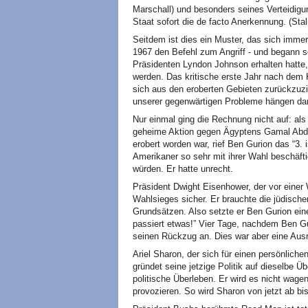
Marschall) und besonders seines Verteidigu
Staat sofort die de facto Anerkennung. (Stal
Seitdem ist dies ein Muster, das sich immer
1967 den Befehl zum Angriff - und begann 
Präsidenten Lyndon Johnson erhalten hatte,
werden. Das kritische erste Jahr nach dem 
sich aus den eroberten Gebieten zurückzuzie
unserer gegenwärtigen Probleme hängen d
Nur einmal ging die Rechnung nicht auf: als
geheime Aktion gegen Ägyptens Gamal Abd-
erobert worden war, rief Ben Gurion das “3. 
Amerikaner so sehr mit ihrer Wahl beschäfti
würden. Er hatte unrecht.
Präsident Dwight Eisenhower, der vor einer
Wahlsieges sicher. Er brauchte die jüdisch
Grundsätzen. Also setzte er Ben Gurion ein
passiert etwas!” Vier Tage, nachdem Ben Gur
seinen Rückzug an. Dies war aber eine Au
Ariel Sharon, der sich für einen persönlich
gründet seine jetzige Politik auf dieselbe
politische Überleben. Er wird es nicht wagen
provozieren. So wird Sharon von jetzt ab bi