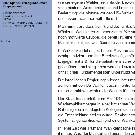
wie die eigenen Wahlen sein, da der Bewoh
Ihre Spende ermöglicht unser
Engagement
verschiedene Weise entscheidend beeinflus
Bedeutung: die Monate vor den US-Wahlen si
Spendenkonto:
Bank: GLS Bank eG
und lassen, was man will. Übers.)
IBAN:
DE36 4306 0967 8023 3348 00
Man nimmt an, dass kein Kandidat für das
BIC: GENODEM1GLS
Wähler in Wahlzeiten zu provozieren. Sie sin
hoch motivierte Gruppe, die bereit ist, ein
Suche
Macht verleiht, die weit über ihre Zahl hinau
In Wirklichkeit leben jetzt mehr Muslime al
wenig motiviert, und ihre Bereitschaft, gr
Engagement z.B. für die palästinensische S
gegenüber Israel verglichen werden. Dazu k
christlichen Fundamentalisten unterstützt wi
Die israelischen Regierungen legen ihre um
zeitlich mit den US-Wahlen zusammentreffen
um so attraktiver werden die Wahlen für isr
Der Staat Israel erklärte im Mai 1948 einse
Wiederwahlkampagne in einer kritischen Ve
Rat einiger seiner klügsten Kollegen, die ih
die Entscheidung stellen würde. Er aber set
Systems, genau dies während einer Wahlka
In jener Zeit war Trumans Wahlkampagne in 
ihm aus. Aus Dankbarkeit und gegen den au