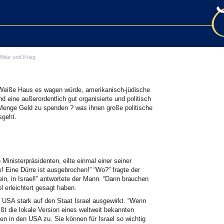
ilitär und Krieg
 Weiße Haus es wagen würde, amerikanisch-jüdische
d eine außerordentlich gut organisierte und politisch
e Menge Geld zu spenden ? was ihnen große politische
sgeht.
Ministerpräsidenten, eilte einmal einer seiner
e! Eine Dürre ist ausgebrochen!” “Wo?” fragte der
ein, in Israel!” antwortete der Mann. “Dann brauchen
l erleichtert gesagt haben.
n
USA
stark auf den Staat Israel ausgewirkt. “Wenn
eißt die lokale Version eines weltweit bekannten
len in den
USA
zu. Sie können für Israel so wichtig