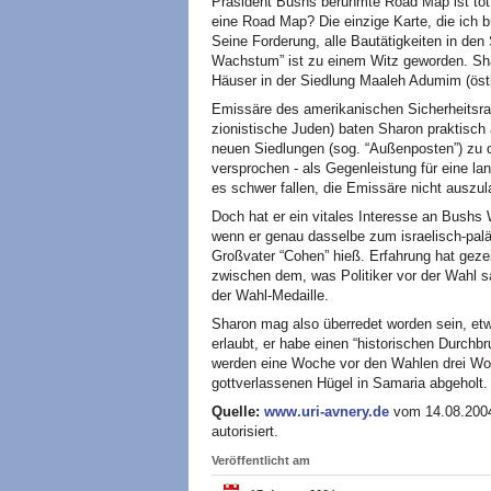
Präsident Bushs berühmte Road Map ist tot.
eine Road Map? Die einzige Karte, die ich 
Seine Forderung, alle Bautätigkeiten in den 
Wachstum” ist zu einem Witz geworden. Sha
Häuser in der Siedlung Maaleh Adumim (östl
Emissäre des amerikanischen Sicherheitsra
zionistische Juden) baten Sharon praktisch
neuen Siedlungen (sog. “Außenposten”) zu 
versprochen - als Gegenleistung für eine lan
es schwer fallen, die Emissäre nicht auszu
Doch hat er ein vitales Interesse an Bushs 
wenn er genau dasselbe zum israelisch-pal
Großvater “Cohen” hieß. Erfahrung hat geze
zwischen dem, was Politiker vor der Wahl s
der Wahl-Medaille.
Sharon mag also überredet worden sein, etw
erlaubt, er habe einen “historischen Durchbr
werden eine Woche vor den Wahlen drei Wo
gottverlassenen Hügel in Samaria abgeholt
Quelle:
www.uri-avnery.de
vom 14.08.2004
autorisiert.
Veröffentlicht am