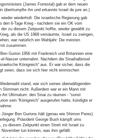
ngsministers (James Forrestal) gab er dem neuen
in übertrumpfte ihn und erkannte Israel de jure an.)
 wieder wiederholt. Die israelische Regierung gab
so den 6-Tage Krieg - nachdem sie ein OK vom
 der zu diesem Zeitpunkt hoffte, wieder gewählt zu
Krieg, als die US 1968 versäumte, Israel zu zwingen,
hen, war natürlich ein Wahljahr. Die meisten
amit zusammen.
 Ben Gurion 1956 mit Frankreich und Britannien eine
el-Nasser unternahm. Nachdem die Sinaihalbinsel
israelische Königreich” aus. Er war sicher, dass die
gt seien, dass sie sich hier nicht einmischen
 Wiederwahl stand, war sich seines überwältigenden
en Stimmen nicht. Außerdem war er ein Mann mit
e Art Ultimatum: den Sinai zu räumen - “sonst
ion sein “Königreich” ausgerufen hatte, kündigte er
snahme.
en Jünger Ben Gurions hält (genau wie Shimon Peres)
 Überlegung. Präsident George Bush kämpft ums
, zu diesem Zeitpunkt einen Streit mit Israel zu
s November tun können, was ihm gefällt.