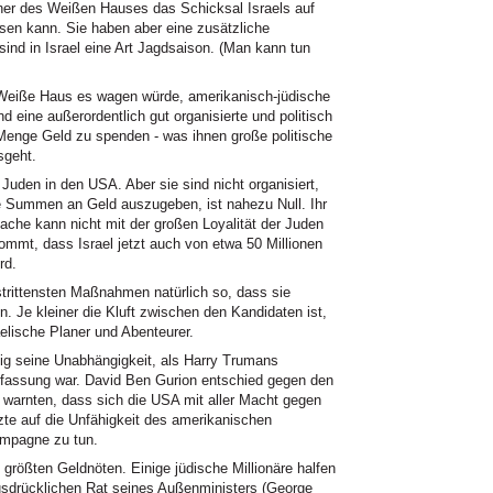
ner des Weißen Hauses das Schicksal Israels auf
sen kann. Sie haben aber eine zusätzliche
nd in Israel eine Art Jagdsaison. (Man kann tun
 Weiße Haus es wagen würde, amerikanisch-jüdische
d eine außerordentlich gut organisierte und politisch
e Menge Geld zu spenden - was ihnen große politische
sgeht.
s Juden in den
USA.
Aber sie sind nicht organisiert,
oße Summen an Geld auszugeben, ist nahezu Null. Ihr
ache kann nicht mit der großen Loyalität der Juden
ommt, dass Israel jetzt auch von etwa 50 Millionen
rd.
strittensten Maßnahmen natürlich so, dass sie
. Je kleiner die Kluft zwischen den Kandidaten ist,
aelische Planer und Abenteurer.
itig seine Unabhängigkeit, als Harry Trumans
rfassung war. David Ben Gurion entschied gegen den
n warnten, dass sich die
USA
mit aller Macht gegen
zte auf die Unfähigkeit des amerikanischen
mpagne zu tun.
größten Geldnöten. Einige jüdische Millionäre halfen
sdrücklichen Rat seines Außenministers (George