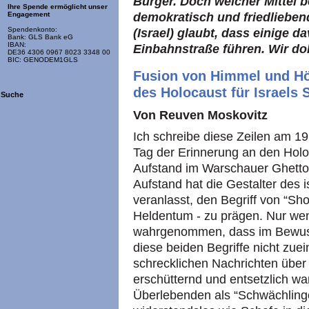
Bürger. Doch welcher Mittel be
Ihre Spende ermöglicht unser
demokratisch und friedlieben
Engagement
Spendenkonto:
(Israel) glaubt, dass einige d
Bank: GLS Bank eG
IBAN:
Einbahnstraße führen. Wir do
DE36 4306 0967 8023 3348 00
BIC: GENODEM1GLS
Fusion von Himmel und Höl
des Holocaust für Israels 
Suche
Von Reuven Moskovitz
Ich schreibe diese Zeilen am 19
Tag der Erinnerung an den Holo
Aufstand im Warschauer Ghetto
Aufstand hat die Gestalter des
veranlasst, den Begriff von “Sh
Heldentum - zu prägen. Nur we
wahrgenommen, dass im Bewusst
diese beiden Begriffe nicht zu
schrecklichen Nachrichten über
erschütternd und entsetzlich war
Überlebenden als “Schwächlinge”