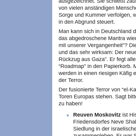
ausgezeichnet. Sie schließt z
von vielen anständigen Menschen
Sorge und Kummer verfolgen, wie
in den Abgrund steuert.
Man kann sich in Deutschland 
das abgedroschene Mantra wied
mit unserer Vergangenheit”? Di
und das sehr wirksam: Der neue 
Rückzug aus Gaza”. Er fegt all
“Roadmap” in den Papierkorb. Me
werden in einen riesigen Käfig e
der Terror.
Der fusionierte Terror von “el-K
Toren Europas stehen. Sagt bitt
zu haben!
Reuven Moskovitz
ist Hi
Friedensdorfes Neve Shal
Siedlung in der israelisc
zusammenleben. Er war S