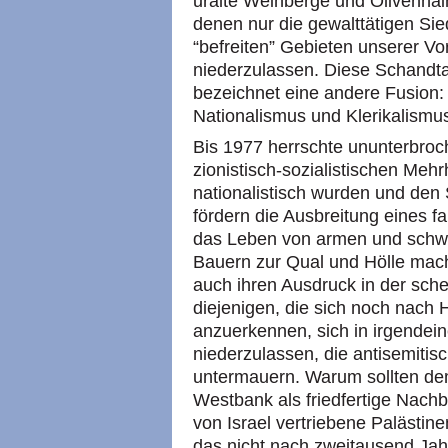
uralte Weinberge und Olivenhain
denen nur die gewalttätigen Sie
“befreiten” Gebieten unserer V
niederzulassen. Diese Schandta
bezeichnet eine andere Fusion:
Nationalismus und Klerikalismu
Bis 1977 herrschte ununterbroc
zionistisch-sozialistischen Mehr
nationalistisch wurden und den S
fördern die Ausbreitung eines f
das Leben von armen und schwe
Bauern zur Qual und Hölle macht
auch ihren Ausdruck in der sch
diejenigen, die sich noch nach 
anzuerkennen, sich in irgendein
niederzulassen, die antisemitisc
untermauern. Warum sollten de
Westbank als friedfertige Nach
von Israel vertriebene Palästine
das nicht nach zweitausend Jahr