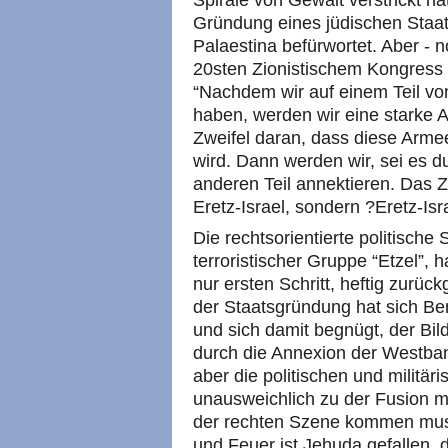
Spirale von Gewalt verstrickt hat
Gründung eines jüdischen Staate
Palaestina befürwortet. Aber - 
20sten Zionistischem Kongress 
“Nachdem wir auf einem Teil von
haben, werden wir eine starke 
Zweifel daran, dass diese Armee
wird. Dann werden wir, sei es d
anderen Teil annektieren. Das Zie
Eretz-Israel, sondern ?Eretz-Isra
Die rechtsorientierte politische
terroristischer Gruppe “Etzel”, 
nur ersten Schritt, heftig zurü
der Staatsgründung hat sich Be
und sich damit begnügt, der Bil
durch die Annexion der Westban
aber die politischen und militär
unausweichlich zu der Fusion 
der rechten Szene kommen muss
und Feuer ist Jehuda gefallen, 