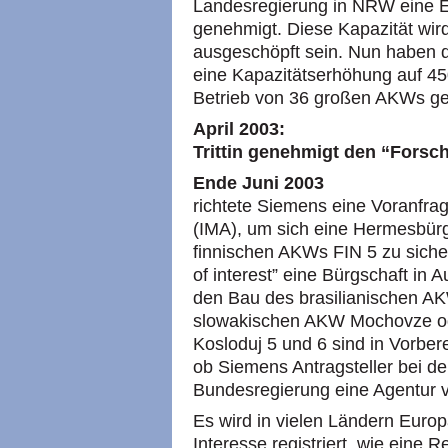
Landesregierung in
NRW
eine 
genehmigt. Diese Kapazität wi
ausgeschöpft sein. Nun haben d
eine Kapazitätserhöhung auf 45
Betrieb von 36 großen
AKW
s ge
April 2003:
Trittin genehmigt den “Fors
Ende Juni 2003
richtete Siemens eine Voranfrag
(IMA), um sich eine Hermesbür
finnischen
AKW
s
FIN
5 zu siche
of interest” eine Bürgschaft in A
den Bau des brasilianischen
A
slowakischen
AKW
Mochovze od
Kosloduj 5 und 6 sind in Vorbere
ob Siemens Antragsteller bei d
Bundesregierung eine Agentur v
Es wird in vielen Ländern Europ
Interesse registriert, wie eine 