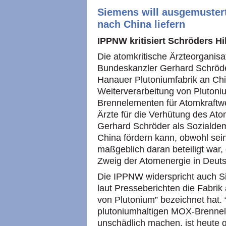
Siemens will ausgemuster
nach China liefern
IPPNW
kritisiert Schröders H
Die atomkritische Ärzteorganis
Bundeskanzler Gerhard Schröder
Hanauer Plutoniumfabrik an Chin
Weiterverarbeitung von Pluton
Brennelementen für Atomkraftw
Ärzte für die Verhütung des Atom
Gerhard Schröder als Sozialdemo
China fördern kann, obwohl sein
maßgeblich daran beteiligt war, 
Zweig der Atomenergie in Deuts
Die
IPPNW
widerspricht auch S
laut Presseberichten die Fabrik 
von Plutonium” bezeichnet hat.
plutoniumhaltigen
MOX
-Brenne
unschädlich machen, ist heute g