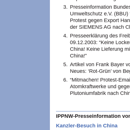
Presseinformation Bundes
Umweltschutz e.V. (BBU)
Protest gegen Export Ha
der
SIEMENS
AG nach Ch
Presseerklärung des Frei
09.12.2003: “Keine Lock
China! Keine Lieferung mi
China!”
Artikel von Frank Bayer v
Neues: ‘Rot-Grün’ von Beg
“Mitmachen! Protest-Ema
Atomkraftwerke und gege
Plutoniumfabrik nach Chin
IPPNW
-Presseinformation vo
Kanzler-Besuch in China