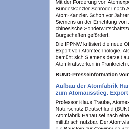
Mit der Förderung von Atomexpo
Bundeskanzler Schröder nach 
Atom-Kanzler. Schon vor Jahren 
Siemens an der Errichtung von 
chinesische Sonderwirtschafts
Bürgschaften gefördert.
Die
IPPNW
kritisiert die neue
Export von Atomtechnologie. Al
bemüht sich Siemens derzeit au
Atomkraftwerken in Frankreich u
BUND
-Presseinformation vom
Aufbau der Atomfabrik Hana
zum Atomausstieg. Export
Professor Klaus Traube, Atome
Naturschutz Deutschland (BUND)
Atomfabrik Hanau sei nach eine
militärisch nutzbar. Der Atomwis
ein Baustein zur Gewinnung waf