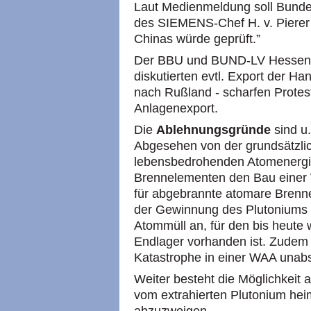
Laut Medienmeldung soll Bundes
des
SIEMENS
-Chef H. v. Piere
Chinas würde geprüft.”
Der
BBU
und
BUND
-LV Hessen
diskutierten evtl. Export der H
nach Rußland - scharfen Protest
Anlagenexport.
Die
Ablehnungsgründe
sind u.
Abgesehen von der grundsätzli
lebensbedrohenden Atomenergie
Brennelementen den Bau einer
für abgebrannte atomare Brenne
der Gewinnung des Plutoniums
Atommüll an, für den bis heute w
Endlager vorhanden ist. Zudem 
Katastrophe in einer
WAA
unabs
Weiter besteht die Möglichkeit
vom extrahierten Plutonium hei
abzuzweigen.