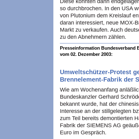
Diese könnten dann endgelagert
so durchbrochen. In den
USA
w
von Plutonium dem Kreislauf en
daran interessiert, neue
MOX
-B
Markt zu verkaufen. Auch deut
zu den Abnehmern zählen.
Presseinformation Bundesverband Bü
vom 02. Dezember 2003:
Umweltschützer-Protest g
Brennelement-Fabrik der
Wie am Wochenanfang anläßlic
Bundeskanzler Gerhard Schröder
bekannt wurde, hat der chinesi
Interesse an der stillgelegten 
zum Teil bereits demontierten 
Fabrik der
SIEMENS
AG geäußer
Euro im Gespräch.