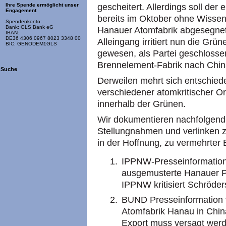
gescheitert. Allerdings soll de
Ihre Spende ermöglicht unser
Engagement
bereits im Oktober ohne Wissen
Spendenkonto:
Bank: GLS Bank eG
Hanauer Atomfabrik abgesegnet
IBAN:
DE36 4306 0967 8023 3348 00
Alleingang irritiert nun die Grü
BIC: GENODEM1GLS
gewesen, als Partei geschloss
Brennelement-Fabrik nach Chin
Suche
Derweilen mehrt sich entschied
verschiedener atomkritischer O
innerhalb der Grünen.
Wir dokumentieren nachfolgend s
Stellungnahmen und verlinken z
in der Hoffnung, zu vermehrter
IPPNW
-Presseinformatio
ausgemusterte Hanauer Pl
IPPNW
kritisiert Schröder
BUND
Presseinformation 
Atomfabrik Hanau in China
Export muss versagt werd