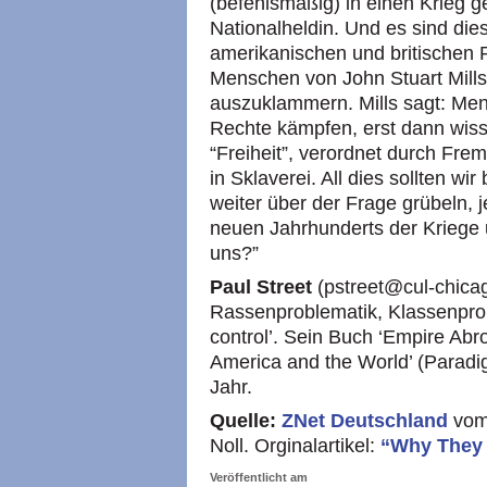
(befehlsmäßig) in einen Krieg g
Nationalheldin. Und es sind die
amerikanischen und britischen 
Menschen von John Stuart Mills
auszuklammern. Mills sagt: Me
Rechte kämpfen, erst dann wisse
“Freiheit”, verordnet durch Fre
in Sklaverei. All dies sollten w
weiter über der Frage grübeln, 
neuen Jahrhunderts der Kriege
uns?”
Paul Street
(pstreet@cul-chicag
Rassenproblematik, Klassenprob
control’. Sein Buch ‘Empire Abr
America and the World’ (Paradi
Jahr.
Quelle:
ZNet Deutschland
vom
Noll. Orginalartikel:
“Why They 
Veröffentlicht am