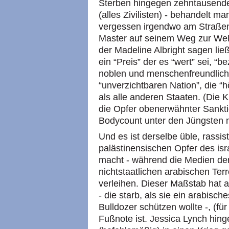
Sterben hingegen zehntausende
(alles Zivilisten) - behandelt m
vergessen irgendwo am Straßenr
Master auf seinem Weg zur Welt
der Madeline Albright sagen ließ
ein “Preis” der es “wert” sei, “
noblen und menschenfreundliche
“unverzichtbaren Nation”, die “hö
als alle anderen Staaten. (Die K
die Opfer obenerwähnter Sankti
Bodycount unter den Jüngsten n
Und es ist derselbe üble, rassis
palästinensischen Opfer des isr
macht - während die Medien de
nichtstaatlichen arabischen Ter
verleihen. Dieser Maßstab hat a
- die starb, als sie ein arabisch
Bulldozer schützen wollte -, (f
Fußnote ist. Jessica Lynch hinge