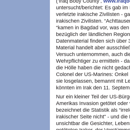
(‘Iraq Body County’,
www.iraqb
untersucht/berichtet: Es gab im
verletzte irakische Zivilisten -
irakischen Zivilisten. “Achttaus
“kamen in Bagdad vor, was den 
bezüglich der ländlichen Region
Datenmaterial finden sich über 
Material handelt aber ausschließ
Versuch unternommen, auch die 
Wehrpflichtiger zu ermitteln - d
die Hölle haben die nicht gedach
Colonel der US-Marines: Onkel
sie losgelassen, bemannt mit Le
könnten im Irak den 11. Septem
Nur ein kleiner Teil der US-Bürg
Amerikas Invasion getötet oder
bezeichnet die Statistik als “irre
irakischer Seite nicht” - und di
unsichtbar die Gesichter, Leb