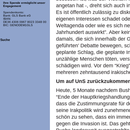
Ihre Spende ermöglicht unser
angetan hat -, dreht sich auch i
Engagement
Es ist öffentlich zulässig zu di
Spendenkonto:
Bank: GLS Bank eG
eigenen Interessen schadet od
IBAN:
DE36 4306 0967 8023 3348 00
Weltagenda oder wie es sich ne
BIC: GENODEM1GLS
Jahrhundert auswirkt”. Aber kei
damals, die sich innerhalb der G
Suche
geführten’ Debatte bewegen, sc
geplante Schlag, die geplante I
unzählige Menschen töten, vers
schädigen wird. Vor dem “Krieg
mehreren zehntausend irakisch
Um auf UnS zurückzukomme
Heute, 5 Monate nachdem Bush 
“Ende der Hauptkriegshandlunge
dass die Zustimmungsrate für d
seine Irakpolitik wird zunehmen
schön zu sehen, dass ein immer
gegen die Invasion ist. Das geh