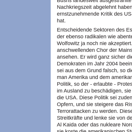
Bushs landesweit ausgestrahlte 
Nachkriegszeit abgelehnt haben.
ernstzunehmende Kritik des US-
hat.
Entscheidende Sektoren des Es
der ebenso radikalen wie abent
Wolfowitz ja noch nie akzeptier
anschwellenden Chor der Mainst
ansehen. Er wird ganz sicher d
Demokraten im Jahr 2004 beeinf
sei aus dem Grund falsch, so die 
man Amerika und dem amerikan
Politik, so der - erlaubte - Pro
im Ausland zu beschädigen, sie
die
USA.
Diese Politik sei zude
Opfern, und sie steigere das Ri
Terrorattacken zu werden. Diese
Streitkräfte und lenke sie von 
Al Kaida oder das nukleare Nord
sie koste die amerikanischen Ste