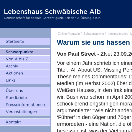
Online Magazin
/
Schwerpunkte
/
Internationales, M
Warum sie uns hassen
Von Paul Street
- ZNet 23.09.
Vor einem Jahr schrieb ich eine
Titel: ‘All About US: Missing Pe
These meines Commentaries: Di
Medien (im Herbst 2002) über d
Weißen Hauses, in den Irak ein
wir, Bush war schon im April 200
schockierend engstirnigen mora
argumentierte: “Wie nicht ander
‘Führer’ in den 60ger und 70ger
ermordeten - eine Nation, die öf
besessen ist, was der Vietnam-