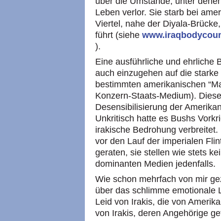
über die Umstände, unter denen
Leben verlor. Sie starb bei ame
Viertel, nahe der Diyala-Brücke,
führt (siehe
www.iraqbodycount
).
Eine ausführliche und ehrliche 
auch einzugehen auf die starke
bestimmten amerikanischen “M
Konzern-Staats-Medium). Dieses
Desensibilisierung der Amerika
Unkritisch hatte es Bushs Vorkr
irakische Bedrohung verbreitet.
vor den Lauf der imperialen Fl
geraten, sie stellen wie stets ke
dominanten Medien jedenfalls.
Wie schon mehrfach von mir gez
über das schlimme emotionale Le
Leid von Irakis, die von Amerik
von Irakis, deren Angehörige get