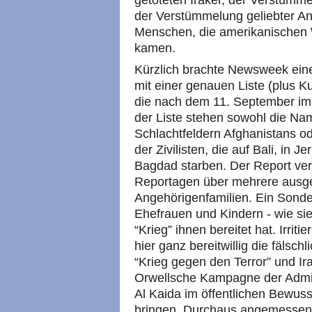
getöteten Iraker, der Verstümme
der Verstümmelung geliebter A
Menschen, die amerikanischen 
kamen.
Kürzlich brachte Newsweek eine
mit einer genauen Liste (plus Ku
die nach dem 11. September im 
der Liste stehen sowohl die Na
Schlachtfeldern Afghanistans od
der Zivilisten, die auf Bali, in
Bagdad starben. Der Report verö
Reportagen über mehrere ausge
Angehörigenfamilien. Ein Sondert
Ehefrauen und Kindern - wie si
“Krieg” ihnen bereitet hat. Irr
hier ganz bereitwillig die fäl
“Krieg gegen den Terror” und Ira
Orwellsche Kampagne der Admini
Al Kaida im öffentlichen Bewus
bringen. Durchaus angemessen