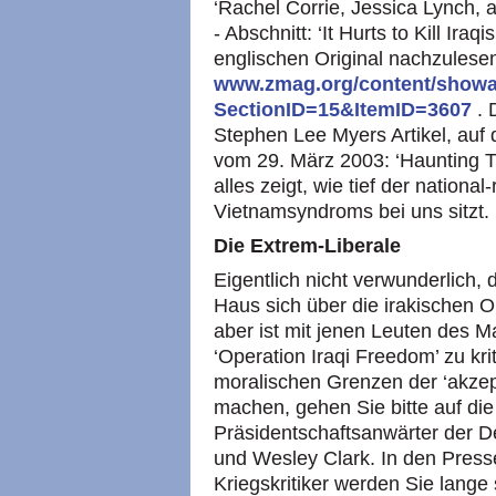
‘Rachel Corrie, Jessica Lynch, 
- Abschnitt: ‘It Hurts to Kill Ir
englischen Original nachzulesen
www.zmag.org/content/showar
SectionID=15&ItemID=3607
. 
Stephen Lee Myers Artikel, auf 
vom 29. März 2003: ‘Haunting Th
alles zeigt, wie tief der nation
Vietnamsyndroms bei uns sitzt.
Die Extrem-Liberale
Eigentlich nicht verwunderlich,
Haus sich über die irakischen 
aber ist mit jenen Leuten des M
‘Operation Iraqi Freedom’ zu kri
moralischen Grenzen der ‘akzep
machen, gehen Sie bitte auf di
Präsidentschaftsanwärter der 
und Wesley Clark. In den Pres
Kriegskritiker werden Sie lange 