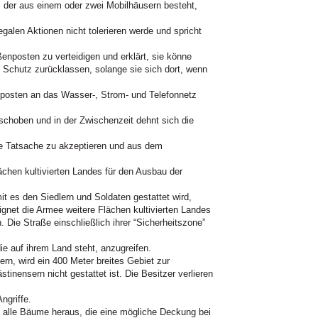
, der aus einem oder zwei Mobilhäusern besteht,
legalen Aktionen nicht tolerieren werde und spricht
enposten zu verteidigen und erklärt, sie könne
e Schutz zurücklassen, solange sie sich dort, wenn
posten an das Wasser-, Strom- und Telefonnetz
rschoben und in der Zwischenzeit dehnt sich die
ete Tatsache zu akzeptieren und aus dem
lächen kultivierten Landes für den Ausbau der
t es den Siedlern und Soldaten gestattet wird,
gnet die Armee weitere Flächen kultivierten Landes
 Die Straße einschließlich ihrer “Sicherheitszone”
ie auf ihrem Land steht, anzugreifen.
ern, wird ein 400 Meter breites Gebiet zur
tinensern nicht gestattet ist. Die Besitzer verlieren
ngriffe.
e alle Bäume heraus, die eine mögliche Deckung bei