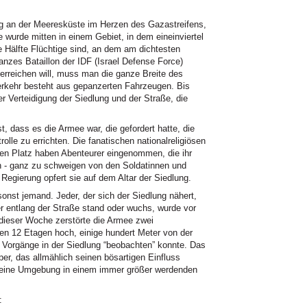
ng an der Meeresküste im Herzen des Gazastreifens,
e wurde mitten in einem Gebiet, in dem eineinviertel
e Hälfte Flüchtige sind, an dem am dichtesten
ganzes Bataillon der
IDF
(Israel Defense Force)
 erreichen will, muss man die ganze Breite des
rkehr besteht aus gepanzerten Fahrzeugen. Bis
r Verteidigung der Siedlung und der Straße, die
st, dass es die Armee war, die gefordert hatte, die
lle zu errichten. Die fanatischen nationalreligiösen
en Platz haben Abenteurer eingenommen, die ihr
en - ganz zu schweigen von den Soldatinnen und
Regierung opfert sie auf dem Altar der Siedlung.
sonst jemand. Jeder, der sich der Siedlung nähert,
er entlang der Straße stand oder wuchs, wurde vor
n dieser Woche zerstörte die Armee zwei
en 12 Etagen hoch, einige hundert Meter von der
e Vorgänge in der Siedlung “beobachten” konnte. Das
per, das allmählich seinen bösartigen Einfluss
 seine Umgebung in einem immer größer werdenden
: