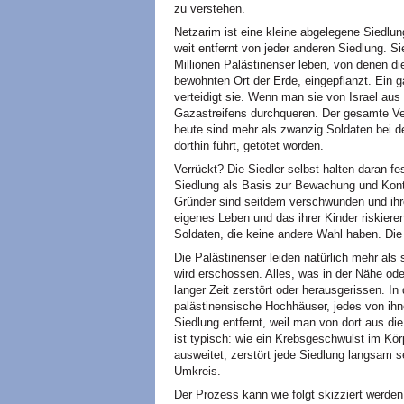
zu verstehen.
Netzarim ist eine kleine abgelegene Siedlu
weit entfernt von jeder anderen Siedlung. Si
Millionen Palästinenser leben, von denen di
bewohnten Ort der Erde, eingepflanzt. Ein 
verteidigt sie. Wenn man sie von Israel aus
Gazastreifens durchqueren. Der gesamte Ve
heute sind mehr als zwanzig Soldaten bei de
dorthin führt, getötet worden.
Verrückt? Die Siedler selbst halten daran fe
Siedlung als Basis zur Bewachung und Kontro
Gründer sind seitdem verschwunden und ihr
eigenes Leben und das ihrer Kinder riskier
Soldaten, die keine andere Wahl haben. Die 
Die Palästinenser leiden natürlich mehr als 
wird erschossen. Alles, was in der Nähe od
langer Zeit zerstört oder herausgerissen. I
palästinensische Hochhäuser, jedes von ihn
Siedlung entfernt, weil man von dort aus di
ist typisch: wie ein Krebsgeschwulst im Kör
ausweitet, zerstört jede Siedlung langsam
Umkreis.
Der Prozess kann wie folgt skizziert werden