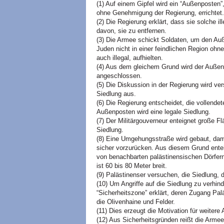
(1) Auf einem Gipfel wird ein “Außenposten”
ohne Genehmigung der Regierung, errichtet.
(2) Die Regierung erklärt, dass sie solche il
davon, sie zu entfernen.
(3) Die Armee schickt Soldaten, um den Auß
Juden nicht in einer feindlichen Region ohn
auch illegal, aufhielten.
(4) Aus dem gleichem Grund wird der Außen
angeschlossen.
(5) Die Diskussion in der Regierung wird ve
Siedlung aus.
(6) Die Regierung entscheidet, die vollend
Außenposten wird eine legale Siedlung.
(7) Der Militärgouverneur enteignet große F
Siedlung.
(8) Eine Umgehungsstraße wird gebaut, dami
sicher vorzurücken. Aus diesem Grund entei
von benachbarten palästinensischen Dörfern.
ist 60 bis 80 Meter breit.
(9) Palästinenser versuchen, die Siedlung, d
(10) Um Angriffe auf die Siedlung zu verhind
“Sicherheitszone” erklärt, deren Zugang Paläs
die Olivenhaine und Felder.
(11) Dies erzeugt die Motivation für weitere A
(12) Aus Sicherheitsgründen reißt die Arme