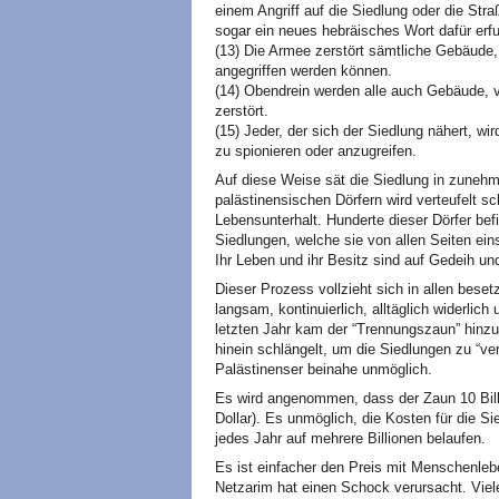
einem Angriff auf die Siedlung oder die Stra
sogar ein neues hebräisches Wort dafür erf
(13) Die Armee zerstört sämtliche Gebäude,
angegriffen werden können.
(14) Obendrein werden alle auch Gebäude, 
zerstört.
(15) Jeder, der sich der Siedlung nähert, 
zu spionieren oder anzugreifen.
Auf diese Weise sät die Siedlung in zune
palästinensischen Dörfern wird verteufelt sch
Lebensunterhalt. Hunderte dieser Dörfer be
Siedlungen, welche sie von allen Seiten ein
Ihr Leben und ihr Besitz sind auf Gedeih un
Dieser Prozess vollzieht sich in allen bese
langsam, kontinuierlich, alltäglich widerli
letzten Jahr kam der “Trennungszaun” hinzu
hinein schlängelt, um die Siedlungen zu “v
Palästinenser beinahe unmöglich.
Es wird angenommen, dass der Zaun 10 Billi
Dollar). Es unmöglich, die Kosten für die Si
jedes Jahr auf mehrere Billionen belaufen.
Es ist einfacher den Preis mit Menschenleb
Netzarim hat einen Schock verursacht. Viele 