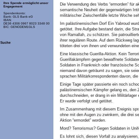
Ihre Spende ermöglicht unser
Die Verwendung des Verbs “ermorden” für akt
Engagement
semantische Neuheit der gegenwärtigen Inti
Spendenkonto:
militärischer Zwischenfälle letzte Woche seh
Bank: GLS Bank eG
IBAN:
Im palästinensischen Dorf Ein Yabroud wurd
DE36 4306 0967 8023 3348 00
BIC: GENODEM1GLS
getötet. Ihre Aufgabe bestand darin, die St
von Ramallah, zu schützen. Sie patrouillier
ihrer regulären Route. Auf dem Rückweg lag
Suche
töteten drei von ihnen und verwundeten eine
Eine klassische Guerilla-Aktion. Kein Terrori
Guerillakämpfern gegen bewaffnete Soldate
Soldaten in Frankreich oder französische So
niemand davon geträumt zu sagen, sie seie
sprachen Militärkorrespondenten davon, die 
Einige Tage später passierte ein noch scho
palästinensischen Kämpfer gelang es, den 
durchschneiden, er drang in ein Militärlager
Er wurde verfolgt und getötet.
Im Zusammenhang mit diesem Ereignis spra
ohne mit den Augen zu zwinkern, die drei sei
Aktion “ermordet” worden.
Mord? Terrorismus? Gegen Soldaten in Unifo
Es lohnt sich, diesen Vorfall zu analysier