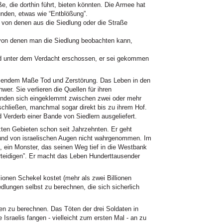
ße, die dorthin führt, bieten könnten. Die Armee hat
unden, etwas wie “Entblößung”.
 von denen aus die Siedlung oder die Straße
von denen man die Siedlung beobachten kann,
wird unter dem Verdacht erschossen, er sei gekommen
hmendem Maße Tod und Zerstörung. Das Leben in den
wer. Sie verlieren die Quellen für ihren
finden sich eingeklemmt zwischen zwei oder mehr
schließen, manchmal sogar direkt bis zu ihrem Hof.
d Verderb einer Bande von Siedlern ausgeliefert.
tzten Gebieten schon seit Jahrzehnten. Er geht
ch und von israelischen Augen nicht wahrgenommen. Im
, ein Monster, das seinen Weg tief in die Westbank
erteidigen”. Er macht das Leben Hunderttausender
onen Schekel kostet (mehr als zwei Billionen
edlungen selbst zu berechnen, die sich sicherlich
en zu berechnen. Das Töten der drei Soldaten in
Israelis fangen - vielleicht zum ersten Mal - an zu