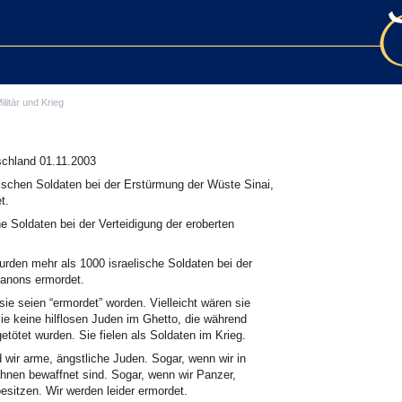
ilitär und Krieg
schland 01.11.2003
ischen Soldaten bei der Erstürmung der Wüste Sinai,
t.
e Soldaten bei der Verteidigung der eroberten
rden mehr als 1000 israelische Soldaten bei der
banons ermordet.
ie seien “ermordet” worden. Vielleicht wären sie
ie keine hilflosen Juden im Ghetto, die während
ötet wurden. Sie fielen als Soldaten im Krieg.
d wir arme, ängstliche Juden. Sogar, wenn wir in
ähnen bewaffnet sind. Sogar, wenn wir Panzer,
esitzen. Wir werden leider ermordet.