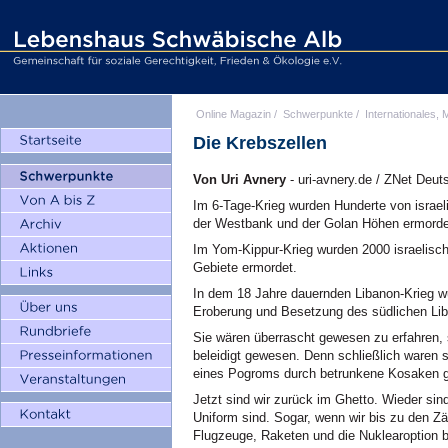
Online Magazin
/
Schwerpunkte
/
Internationales, M
Die Krebszellen
Von Uri Avnery
- uri-avnery.de / ZNet Deut
Im 6-Tage-Krieg wurden Hunderte von israel
der Westbank und der Golan Höhen ermorde
Im Yom-Kippur-Krieg wurden 2000 israelisch
Gebiete ermordet.
In dem 18 Jahre dauernden Libanon-Krieg wu
Eroberung und Besetzung des südlichen Li
Sie wären überrascht gewesen zu erfahren, s
beleidigt gewesen. Denn schließlich waren s
eines Pogroms durch betrunkene Kosaken get
Jetzt sind wir zurück im Ghetto. Wieder sin
Uniform sind. Sogar, wenn wir bis zu den Z
Flugzeuge, Raketen und die Nuklearoption b