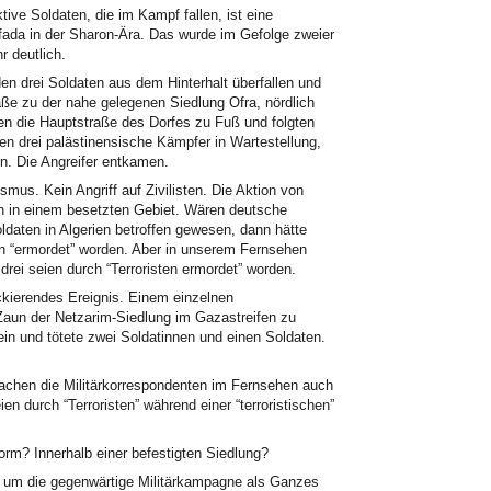
ive Soldaten, die im Kampf fallen, ist eine
fada in der Sharon-Ära. Das wurde im Gefolge zweier
r deutlich.
en drei Soldaten aus dem Hinterhalt überfallen und
raße zu der nahe gelegenen Siedlung Ofra, nördlich
ten die Hauptstraße des Dorfes zu Fuß und folgten
en drei palästinensische Kämpfer in Wartestellung,
n. Die Angreifer entkamen.
smus. Kein Angriff auf Zivilisten. Die Aktion von
n in einem besetzten Gebiet. Wären deutsche
ldaten in Algerien betroffen gewesen, dann hätte
n “ermordet” worden. Aber in unserem Fernsehen
drei seien durch “Terroristen ermordet” worden.
ckierendes Ereignis. Einem einzelnen
Zaun der Netzarim-Siedlung im Gazastreifen zu
 ein und tötete zwei Soldatinnen und einen Soldaten.
chen die Militärkorrespondenten im Fernsehen auch
en durch “Terroristen” während einer “terroristischen”
rm? Innerhalb einer befestigten Siedlung?
en, um die gegenwärtige Militärkampagne als Ganzes