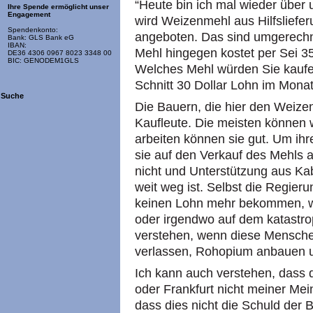
“Heute bin ich mal wieder über 
Ihre Spende ermöglicht unser
Engagement
wird Weizenmehl aus Hilfsliefer
Spendenkonto:
angeboten. Das sind umgerechn
Bank: GLS Bank eG
IBAN:
Mehl hingegen kostet per Sei 35
DE36 4306 0967 8023 3348 00
BIC: GENODEM1GLS
Welches Mehl würden Sie kaufe
Schnitt 30 Dollar Lohn im Mona
Suche
Die Bauern, die hier den Weiz
Kaufleute. Die meisten können 
arbeiten können sie gut. Um ih
sie auf den Verkauf des Mehls 
nicht und Unterstützung aus Kabu
weit weg ist. Selbst die Regie
keinen Lohn mehr bekommen, wei
oder irgendwo auf dem katastro
verstehen, wenn diese Menschen
verlassen, Rohopium anbauen u
Ich kann auch verstehen, dass d
oder Frankfurt nicht meiner Mei
dass dies nicht die Schuld der Ba