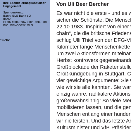
Von Uli Beer Bercher
Ihre Spende ermöglicht unser
Engagement
Es war nicht die erste - und es 
Spendenkonto:
Bank: GLS Bank eG
sicher die Schönste: Die Mensc
IBAN:
DE36 4306 0967 8023 3348 00
22.10 1983. Inspiriert von eine
BIC: GENODEM1GLS
chain”, die die britische Friede
schlug Ulli Thiel von der DFG-
Suche
Kilometer lange Menschenkette 
um zwei Aktionsformen miteinan
Herbst kontrovers gegeneinande
Großblockade der Raketenstellu
Großkundgebung in Stuttgart. G
vier gewichtige Argumente: Sie
wie wir sie alle kannten. Sie wa
einzig wahre, radikalere Aktio
größenwahnsinnig: So viele Me
mobilisieren lassen, und die ge
Menschen entlang einer hundert
wir nie leisten. Und das letzte 
Kultusminister und VfB-Präsiden