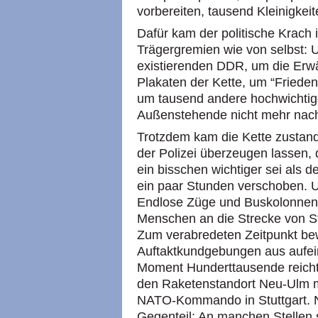
vorbereiten, tausend Kleinigkei
Dafür kam der politische Krach 
Trägergremien wie von selbst:
existierenden DDR, um die Erwä
Plakaten der Kette, um “Frieden
um tausend andere hochwichtige
Außenstehende nicht mehr nachv
Trotzdem kam die Kette zustand
der Polizei überzeugen lassen,
ein bisschen wichtiger sei als 
ein paar Stunden verschoben. U
Endlose Züge und Buskolonnen
Menschen an die Strecke von St
Zum verabredeten Zeitpunkt be
Auftaktkundgebungen aus aufei
Moment Hunderttausende reicht
den Raketenstandort Neu-Ulm
NATO-Kommando in Stuttgart. 
Gegenteil: An manchen Stellen 