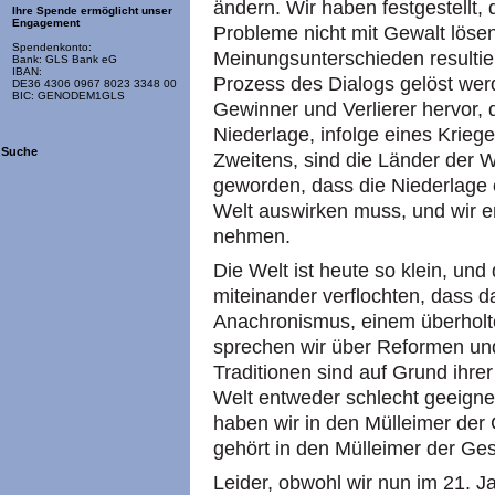
ändern. Wir haben festgestellt
Ihre Spende ermöglicht unser
Engagement
Probleme nicht mit Gewalt löse
Spendenkonto:
Meinungsunterschieden resultie
Bank: GLS Bank eG
IBAN:
Prozess des Dialogs gelöst wer
DE36 4306 0967 8023 3348 00
BIC: GENODEM1GLS
Gewinner und Verlierer hervor,
Niederlage, infolge eines Krieg
Suche
Zweitens, sind die Länder der 
geworden, dass die Niederlage 
Welt auswirken muss, und wir e
nehmen.
Die Welt ist heute so klein, und
miteinander verflochten, dass 
Anachronismus, einem überholte
sprechen wir über Reformen und
Traditionen sind auf Grund ihrer
Welt entweder schlecht geeignet
haben wir in den Mülleimer der
gehört in den Mülleimer der Ges
Leider, obwohl wir nun im 21. J