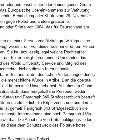
er oder unmenschlicher oder erniedrigender Strafe
, das Europäische Übereinkommens zur Verhütung
rigender Behandlung oder Strafe vom 26. November
men gegen Folter und andere grausame,
ng oder Strafe von 1984, das für Deutschland am
ch die einer Person vorsätzlich große körperliche
ügt werden, um von dieser oder einer dritten Person
en. Sie ist unzulässig, egal welche Rechtsgüter
k der Folter heiligt unter keinen Umständen das
d des World University Service und Mitglied des
nrechte. Neben diesen Internationale
entarer Bestandteil der deutschen Verfassungsordnung
 die menschliche Würde in Artikel 1 an die oberste
ht auf körperliche Unversehrtheit. Aus diesem Grund
usdrücklich, dass festgehaltene Personen weder
n dürfen und Paragraph 340 Strafgesetzbuch bestraft
ikten ausdrück-lich die Köperverletzung und deren
us ist gemäß Paragraph 343 Strafgesetzbuch die
r erlangte Informationen sind nach Paragraph 136a
verwertbar. Die Annahme von Entschuldigungs- oder
, da diese dem Schutzzweck des Folterverbotes
es Bekenntnis von Polizei,