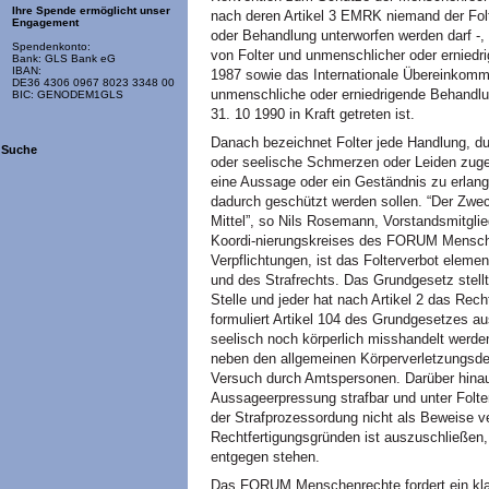
Ihre Spende ermöglicht unser
nach deren Artikel 3 EMRK niemand der Folt
Engagement
oder Behandlung unterworfen werden darf -
Spendenkonto:
von Folter und unmenschlicher oder ernied
Bank: GLS Bank eG
IBAN:
1987 sowie das Internationale Übereinkom
DE36 4306 0967 8023 3348 00
unmenschliche oder erniedrigende Behandlu
BIC: GENODEM1GLS
31. 10 1990 in Kraft getreten ist.
Danach bezeichnet Folter jede Handlung, dur
Suche
oder seelische Schmerzen oder Leiden zugef
eine Aussage oder ein Geständnis zu erlang
dadurch geschützt werden sollen. “Der Zwec
Mittel”, so Nils Rosemann, Vorstandsmitglie
Koordi-nierungskreises des FORUM Mensche
Verpflichtungen, ist das Folterverbot elem
und des Strafrechts. Das Grundgesetz stellt
Stelle und jeder hat nach Artikel 2 das Rec
formuliert Artikel 104 des Grundgesetzes a
seelisch noch körperlich misshandelt werde
neben den allgemeinen Körperverletzungsdel
Versuch durch Amtspersonen. Darüber hina
Aussageerpressung strafbar und unter Folte
der Strafprozessordung nicht als Beweise 
Rechtfertigungsgründen ist auszuschließen
entgegen stehen.
Das FORUM Menschenrechte fordert ein klar