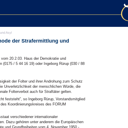
 und Asyl
thode der Strafermittlung und
g vom 20.2.03. Haus der Demokratie und
 (0175 / 5 44 16 19) oder Ingeborg Rürup (030 / 88
ssigkeit der Folter und ihrer Androhung zum Schutz
ie Unverletzlichkeit der menschlichen Würde, die
nale Folterverbot auch für Straftäter gelten.
ht feststeht”, so Ingeborg Rürup, Vorstandsmitglied
ed des Koordinierungskreises des FORUM
staat verschiedener internationaler
eten. Dazu gehören unter anderem die Europäischen
e und Grundfreiheiten vom 4. November 1950 -