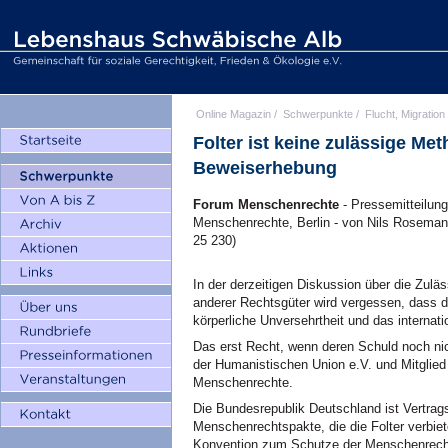
Online Magazin
/
Schwerpunkte
/
Flucht, Migration
Folter ist keine zulässige Me
Beweiserhebung
Forum Menschenrechte
- Pressemitteilun
Menschenrechte, Berlin - von Nils Rosemann
25 230)
In der derzeitigen Diskussion über die Zulä
anderer Rechtsgüter wird vergessen, dass d
körperliche Unversehrtheit und das internatio
Das erst Recht, wenn deren Schuld noch nic
der Humanistischen Union e.V. und Mitgli
Menschenrechte.
Die Bundesrepublik Deutschland ist Vertrags
Menschenrechtspakte, die die Folter verbi
Konvention zum Schutze der Menschenrecht