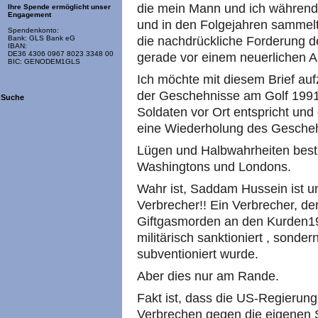
die mein Mann und ich während
Ihre Spende ermöglicht unser
Engagement
und in den Folgejahren sammelt
Spendenkonto:
die nachdrückliche Forderung 
Bank: GLS Bank eG
IBAN:
DE36 4306 0967 8023 3348 00
gerade vor einem neuerlichen An
BIC: GENODEM1GLS
Ich möchte mit diesem Brief aufz
der Geschehnisse am Golf 1991 
Suche
Soldaten vor Ort entspricht und 
eine Wiederholung des Gesche
Lügen und Halbwahrheiten besti
Washingtons und Londons.
Wahr ist, Saddam Hussein ist un
Verbrecher!! Ein Verbrecher, de
Giftgasmorden an den Kurden1
militärisch sanktioniert , sond
subventioniert wurde.
Aber dies nur am Rande.
Fakt ist, dass die US-Regierung
Verbrechen gegen die eigenen 