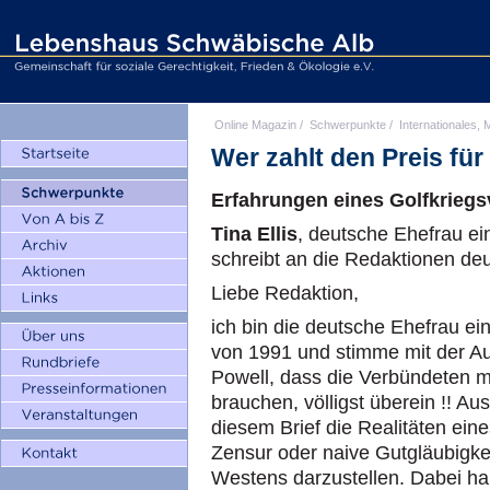
Online Magazin
/
Schwerpunkte
/
Internationales, M
Wer zahlt den Preis für
Erfahrungen eines Golfkrieg
Tina Ellis
, deutsche Ehefrau ei
schreibt an die Redaktionen de
Liebe Redaktion,
ich bin die deutsche Ehefrau ei
von 1991 und stimme mit der A
Powell, dass die Verbündeten m
brauchen, völligst überein !! A
diesem Brief die Realitäten ein
Zensur oder naive Gutgläubigkei
Westens darzustellen. Dabei hal