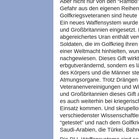
Aber nicht nur von den “Rambo”-
Gefahr aus den eigenen Reihen.
Golfkriegsveteranen sind heute
Ein neues Waffensystem wurde 
und Großbritannien eingesetzt. 
abgereichertes Uran enthält ve
Soldaten, die im Golfkrieg ihren
einer Weltmacht hinhielten, wu
nachgewiesen. Dieses Gift wirkt 
erbgutverändernd, sondern es l
des Körpers und die Männer st
Atmungsorgane. Trotz Drängen 
Veteranenvereinigungen und Wis
und Großbritannien dieses Gift
es auch weiterhin bei kriegeri
Einsatz kommen. Und skrupello
verschiedenster Wissenschaftl
“getestet” und nach dem Golfkr
Saudi-Arabien, die Türkei, Bahre