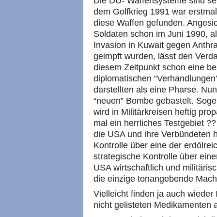
Die DU- Waffensysteme sind sei
dem Golfkrieg 1991 war erstmali
diese Waffen gefunden. Angesich
Soldaten schon im Juni 1990, 
Invasion in Kuwait gegen Anthra
geimpft wurden, lässt den Verd
diesem Zeitpunkt schon eine 
diplomatischen “Verhandlungen
darstellten als eine Pharse. Nu
“neuen” Bombe gebastelt. Sogen
wird in Militärkreisen heftig pr
mal ein herrliches Testgebiet ?
die
USA
und ihre Verbündeten h
Kontrolle über eine der erdölre
strategische Kontrolle über ein
USA
wirtschaftlich und militär
die einzige tonangebende Mach
Vielleicht finden ja auch wiede
nicht gelisteten Medikamenten a