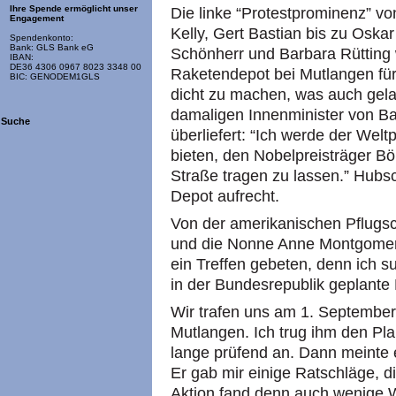
Ihre Spende ermöglicht unser
Die linke “Protestprominenz” vo
Engagement
Kelly, Gert Bastian bis zu Oskar
Spendenkonto:
Bank: GLS Bank eG
Schönherr und Barbara Rütting w
IBAN:
DE36 4306 0967 8023 3348 00
Raketendepot bei Mutlangen für
BIC: GENODEM1GLS
dicht zu machen, was auch ge
damaligen Innenminister von B
Suche
überliefert: “Ich werde der Wel
bieten, den Nobelpreisträger Bö
Straße tragen zu lassen.” Hubs
Depot aufrecht.
Von der amerikanischen Pflugs
und die Nonne Anne Montgomery a
ein Treffen gebeten, denn ich s
in der Bundesrepublik geplante 
Wir trafen uns am 1. September
Mutlangen. Ich trug ihm den Pl
lange prüfend an. Dann meinte e
Er gab mir einige Ratschläge, di
Aktion fand denn auch wenige 