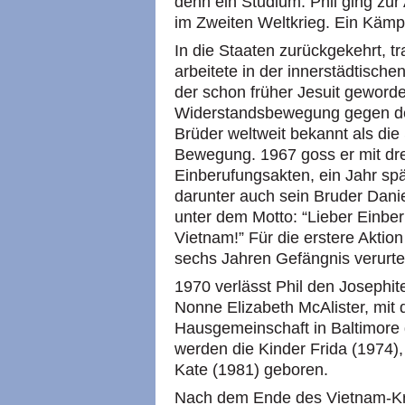
denn ein Studium. Phil ging zur 
im Zweiten Weltkrieg. Ein Kämpf
In die Staaten zurückgekehrt, t
arbeitete in der innerstädtische
der schon früher Jesuit geworde
Widerstandsbewegung gegen de
Brüder weltweit bekannt als die
Bewegung. 1967 goss er mit drei
Einberufungsakten, ein Jahr spät
darunter auch sein Bruder Dani
unter dem Motto: “Lieber Einbe
Vietnam!” Für die erstere Aktion 
sechs Jahren Gefängnis verurtei
1970 verlässt Phil den Josephit
Nonne Elizabeth McAlister, mit 
Hausgemeinschaft in Baltimore 
werden die Kinder Frida (1974),
Kate (1981) geboren.
Nach dem Ende des Vietnam-Kr