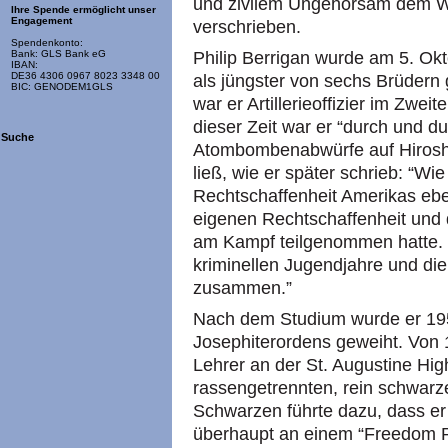
und zivilem Ungehorsam dem W
Ihre Spende ermöglicht unser
Engagement
verschrieben.
Spendenkonto:
Philip Berrigan wurde am 5. Ok
Bank: GLS Bank eG
IBAN:
DE36 4306 0967 8023 3348 00
als jüngster von sechs Brüder
BIC: GENODEM1GLS
war er Artillerieoffizier im Zwei
dieser Zeit war er “durch und du
Suche
Atombombenabwürfe auf Hirosh
ließ, wie er später schrieb: “W
Rechtschaffenheit Amerikas eb
eigenen Rechtschaffenheit und d
am Kampf teilgenommen hatte. 
kriminellen Jugendjahre und die
zusammen.”
Nach dem Studium wurde er 195
Josephiterordens geweiht. Von 1
Lehrer an der St. Augustine Hig
rassengetrennten, rein schwarze
Schwarzen führte dazu, dass er 
überhaupt an einem “Freedom Rid