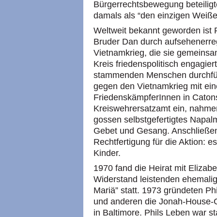
Bürgerrechtsbewegung beteiligt
damals als “den einzigen Weiße
Weltweit bekannt geworden ist 
Bruder Dan durch aufsehenerr
Vietnamkrieg, die sie gemeinsa
Kreis friedenspolitisch engagie
stammenden Menschen durchführ
gegen den Vietnamkrieg mit ein
FriedenskämpferInnen in Catonsv
Kreiswehrersatzamt ein, nahmen
gossen selbstgefertigtes Napal
Gebet und Gesang. Anschließend 
Rechtfertigung für die Aktion: es
Kinder.
1970 fand die Heirat mit Elizabe
Widerstand leistenden ehemali
Mariä” statt. 1973 gründeten Ph
und anderen die Jonah-House-
in Baltimore. Phils Leben war s