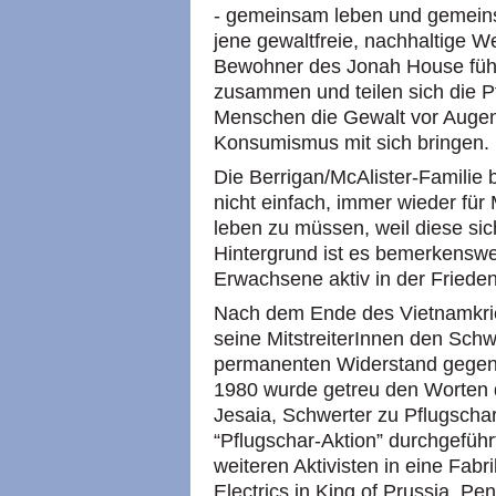
- gemeinsam leben und gemeinsa
jene gewaltfreie, nachhaltige Wel
Bewohner des Jonah House führ
zusammen und teilen sich die Pf
Menschen die Gewalt vor Augen 
Konsumismus mit sich bringen.
Die Berrigan/McAlister-Familie 
nicht einfach, immer wieder für
leben zu müssen, weil diese sic
Hintergrund ist es bemerkenswert
Erwachsene aktiv in der Fried
Nach dem Ende des Vietnamkrie
seine MitstreiterInnen den Schw
permanenten Widerstand gegen 
1980 wurde getreu den Worten 
Jesaia, Schwerter zu Pflugscha
“Pflugschar-Aktion” durchgefüh
weiteren Aktivisten in eine Fabr
Electrics in King of Prussia, Pe