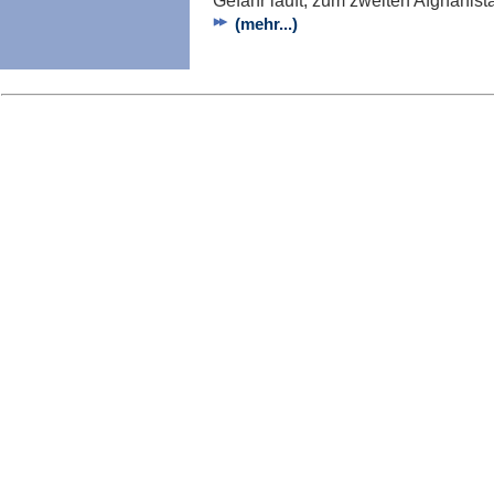
Gefahr läuft, zum zweiten Afghanist
(mehr...)
Imp