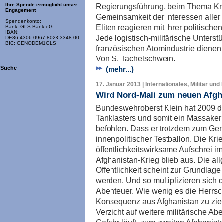
Regierungsführung, beim Thema Krie
Ihre Spende ermöglicht unser
Engagement
Gemeinsamkeit der Interessen aller
Spendenkonto:
Eliten reagieren mit ihrer politische
Bank: GLS Bank eG
IBAN:
Jede logistisch-militärische Unterst
DE36 4306 0967 8023 3348 00
BIC: GENODEM1GLS
französischen Atomindustrie dienen
Von S. Tachelschwein.
(mehr...)
Suche
17. Januar 2013 | Internationales, Militär und
Wird Nord-Mali zum neuen Afgh
Bundeswehroberst Klein hat 2009 d
Tanklasters und somit ein Massake
befohlen. Dass er trotzdem zum Gen
innenpolitischer Testballon. Die Krie
öffentlichkeitswirksame Aufschrei 
Afghanistan-Krieg blieb aus. Die al
Öffentlichkeit scheint zur Grundlage
werden. Und so multiplizieren sich 
Abenteuer. Wie wenig es die Herrsc
Konsequenz aus Afghanistan zu zi
Verzicht auf weitere militärische Abe