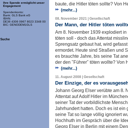
baute, die Hitler töten sollte? Von H
Ihre Spende ermöglicht unser
Engagement
(mehr...)
Spendenkonto:
Bank: GLS Bank eG
08. November 2021 | Gesellschaft
IBAN:
DE36 4306 0967 8023 3348 00
Der Mann, der Hitler töten wollt
BIC: GENODEM1GLS
Am 8. November 1939 explodiert in
töten soll - doch das Attentat missli
Suche
Sprengsatz gebaut hat, wird gefasst
ermordet. Heute sind Straßen und S
es brauchte Jahre, bis seine Tat a
der den "Führer" töten wollte? Von 
(mehr...)
11. August 2008 | Gesellschaft
Der Einzige, der es vorausgese
Johann Georg Elser verübte am 8. 
Attentat auf Adolf Hitler im München
seiner Tat der vorbildlichste Mensc
Jahrhundert hatten. Doch es ist ein
seine Tat so lange völlig ignoriert 
Hochhuth im Gespräch über die Idee
Georg Elser in Berlin mit einem De