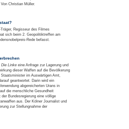
 Von Christian Müller.
staat?
-Träger, Regisseur des Filmes
at sich beim 2. Geopolitiktreffen am
densnobelpreis-Rede befasst.
verbrechen
n
Die Linke
eine Anfrage zur Lagerung und
irkung dieser Waffen auf die Bevölkerung
er Staatsminister im Auswärtigen Amt,
rauf geantwortet. Darin wird ein
erwendung abgereicherten Urans in
 auf die menschliche Gesundheit
t der Bundesregierung eine völlige
nwaffen aus. Der Kölner Journalist und
erung zur Stellungnahme der