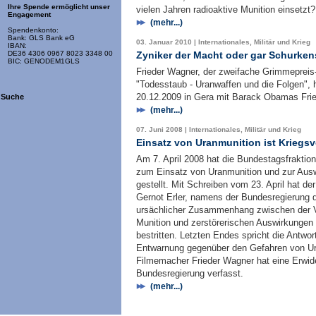
Ihre Spende ermöglicht unser
vielen Jahren radioaktive Munition einsetzt?
Engagement
(mehr...)
Spendenkonto:
Bank: GLS Bank eG
03. Januar 2010 | Internationales, Militär und Krieg
IBAN:
Zyniker der Macht oder gar Schurken
DE36 4306 0967 8023 3348 00
BIC: GENODEM1GLS
Frieder Wagner, der zweifache Grimmepreis
"Todesstaub - Uranwaffen und die Folgen", h
20.12.2009 in Gera mit Barack Obamas Frie
Suche
(mehr...)
07. Juni 2008 | Internationales, Militär und Krieg
Einsatz von Uranmunition ist Kriegs
Am 7. April 2008 hat die Bundestagsfraktio
zum Einsatz von Uranmunition und zur Ausw
gestellt. Mit Schreiben vom 23. April hat d
Gernot Erler, namens der Bundesregierung da
ursächlicher Zusammenhang zwischen der V
Munition und zerstörerischen Auswirkungen
bestritten. Letzten Endes spricht die Antwor
Entwarnung gegenüber den Gefahren von Ura
Filmemacher Frieder Wagner hat eine Erwid
Bundesregierung verfasst.
(mehr...)