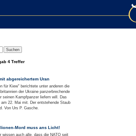
gab
4 Treffer
 mit abgereichertem Uran
 für Kiew" berichtete unter anderen die
ßbritannien der Ukraine panzerbrechende
ür seinen Kampfpanzer liefern will. Das
um am 22. Mai mit. Der entstehende Staub
nd. Von Urs P. Gasche.
llionen-Mord muss ans Licht!
r wissen auch alle, dass die NATO seit